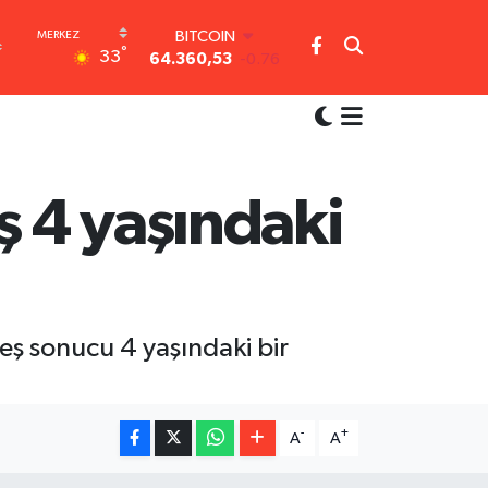
BITCOIN
°
33
64.360,53
-0.76
DOLAR
47,7143
0.16
EURO
55,0317
-0.02
STERLİN
64,2463
0.07
 4 yaşındaki
GRAM ALTIN
6574.81
1.44
BİST100
13.887
64
eş sonucu 4 yaşındaki bir
-
+
A
A