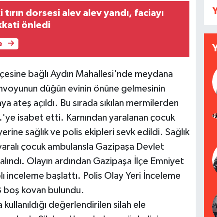
Y
 tırın dorsesi alev alev yandı, faciayı
kkati önledi
e
ilçesine bağlı Aydın Mahallesi'nde meydana
konvoyunun düğün evinin önüne gelmesinin
ya ateş açıldı. Bu sırada sıkılan mermilerden
.'ye isabet etti. Karnından yaralanan çocuk
erine sağlık ve polis ekipleri sevk edildi. Sağlık
n yaralı çocuk ambulansla Gazipaşa Devlet
a alındı. Olayın ardından Gazipaşa İlçe Emniyet
ı inceleme başlattı. Polis Olay Yeri İnceleme
 8 boş kovan bulundu.
ullanıldığı değerlendirilen silah ele