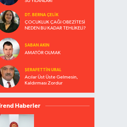
SU YILANLARI
DT. BERNA ÇELIK
ÇOCUKLUK ÇAĞI OBEZİTESİ
NEDEN BU KADAR TEHLİKELİ?
ŞABAN AKIN
AMATÖR OLMAK
ŞERAFETTIN URAL
Acılar Üst Üste Gelmesin,
Kaldırması Zordur
Trend Haberler