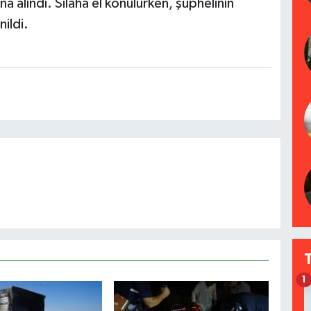
ına alındı. Silaha el konulurken, şüphelinin
ildi.
1