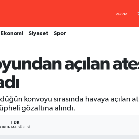
Ekonomi
Siyaset
Spor
undan açılan ateş
adı
 düğün konvoyu sırasında havaya açılan at
şüpheli gözaltına alındı.
1 DK
OKUNMA SÜRESI