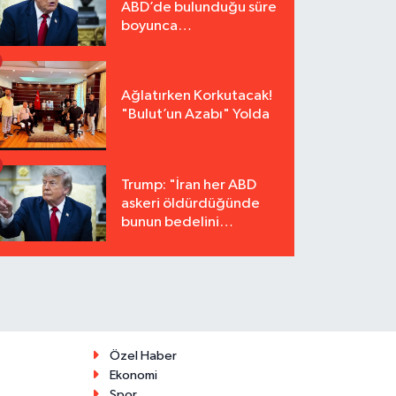
ABD’de bulunduğu süre
boyunca
tutuklanmayacak"
Ağlatırken Korkutacak!
"Bulut’un Azabı" Yolda
Trump: "İran her ABD
askeri öldürdüğünde
bunun bedelini
katbekat ödeyecek"
Özel Haber
Ekonomi
Spor