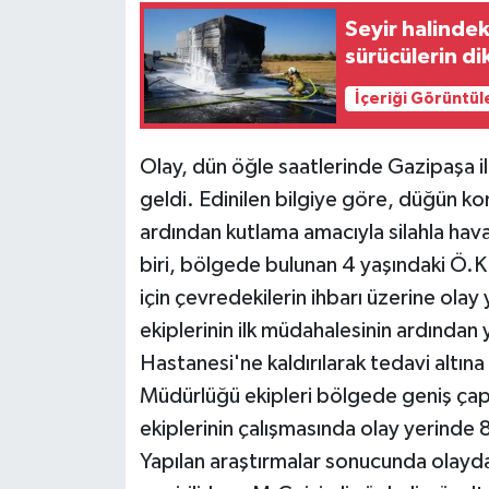
Seyir halindeki
sürücülerin di
İçeriği Görüntül
Olay, dün öğle saatlerinde Gazipaşa 
geldi. Edinilen bilgiye göre, düğün 
ardından kutlama amacıyla silahla hava
biri, bölgede bulunan 4 yaşındaki Ö.K
için çevredekilerin ihbarı üzerine olay y
ekiplerinin ilk müdahalesinin ardında
Hastanesi'ne kaldırılarak tedavi altın
Müdürlüğü ekipleri bölgede geniş çapl
ekiplerinin çalışmasında olay yerinde
Yapılan araştırmalar sonucunda olayda k