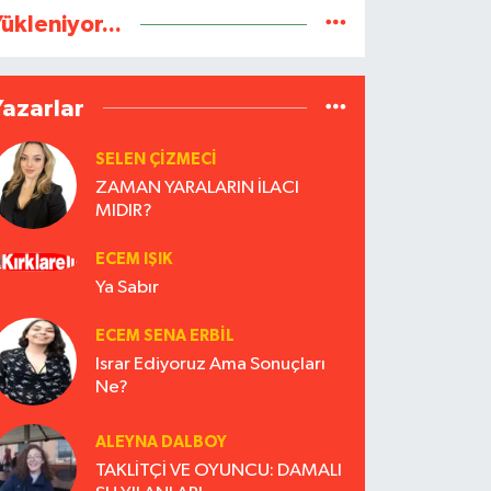
ükleniyor...
Yazarlar
SELEN ÇİZMECİ
ZAMAN YARALARIN İLACI
MIDIR?
ECEM IŞIK
Ya Sabır
ECEM SENA ERBIL
Israr Ediyoruz Ama Sonuçları
Ne?
ALEYNA DALBOY
TAKLİTÇİ VE OYUNCU: DAMALI