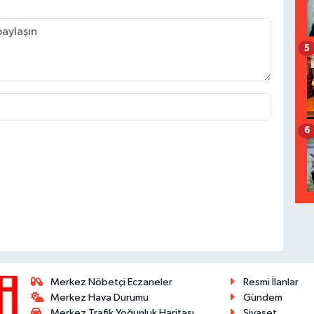
5
6
Merkez Nöbetçi Eczaneler
Resmi İlanlar
Merkez Hava Durumu
Gündem
Merkez Trafik Yoğunluk Haritası
Siyaset