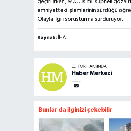
geçirilirken, M.C. isimli şüpheli gözalt
emniyetteki işlemlerinin sürdüğü öğren
Olayla ilgili soruşturma sürdürüyor.
Kaynak:
İHA
EDITÖR HAKKINDA
Haber Merkezi
Bunlar da ilginizi çekebilir