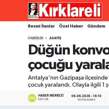
Resmi İlanlar
Asayiş
Künye
Merkez Nöbetçi Eczaneler
Resmi İlanlar
Özel Haber
Gündem
Özel Haber
Bilim ve Teknoloji
İletişim
Merkez Hava Durumu
HABERLER
ASAYIŞ
Gündem
Dünya
Gizlilik Sözleşmesi
Merkez Trafik Yoğunluk Haritası
Düğün konvoy
Ekonomi
Eğitim
Süper Lig Puan Durumu ve Fikstür
çocuğu yaral
Siyaset
Kültür Sanat
Tüm Manşetler
Antalya'nın Gazipaşa ilçesinde
Spor
Magazin
Son Dakika Haberleri
çocuk yaralandı. Olayla ilgili 1 
Medya
Haber Arşivi
HABER MERKEZI
06.06.2026 - 19:10
EDITÖR
YAYINLANMA
Sağlık