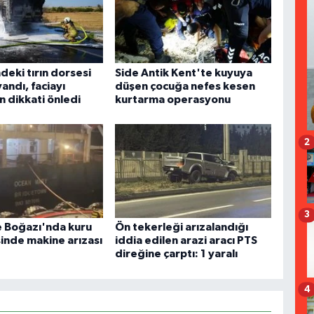
ndeki tırın dorsesi
Side Antik Kent'te kuyuya
yandı, faciayı
düşen çocuğa nefes kesen
n dikkati önledi
kurtarma operasyonu
2
3
 Boğazı'nda kuru
Ön tekerleği arızalandığı
inde makine arızası
iddia edilen arazi aracı PTS
direğine çarptı: 1 yaralı
4