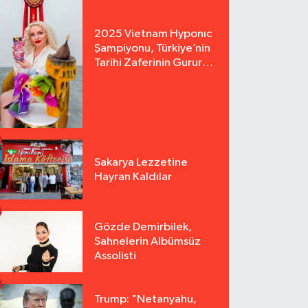
2025 Vietnam Hyponıc
Şampiyonu, Türkiye’nin
Tarihi Zaferinin Gururu
Arzu Yurter’den Bomba
Açılış!
Sakarya Lezzetine
Hayran Kaldılar
Gözde Demirbilek,
Sahnelerin Albümsüz
Assolisti
Trump: "Netanyahu,