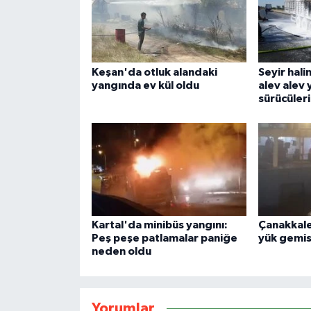
Keşan'da otluk alandaki
Seyir hali
yangında ev kül oldu
alev alev 
sürücüleri
Kartal'da minibüs yangını:
Çanakkale
Peş peşe patlamalar paniğe
yük gemis
neden oldu
Yorumlar