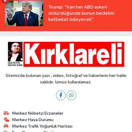
6
Trump: "İran her ABD askeri
öldürdüğünde bunun bedelini
katbekat ödeyecek"
Sitemizde bulunan yazı , video, fotoğraf ve haberlerin her hakkı
saklıdır. İzinsiz kullanılamaz.
Merkez Nöbetçi Eczaneler
Merkez Hava Durumu
Merkez Trafik Yoğunluk Haritası