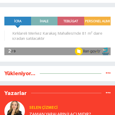
Yükleniyor...
Yazarlar
SELEN ÇİZMECİ
ZAMAN YARALARIN İLACI MIDIR?