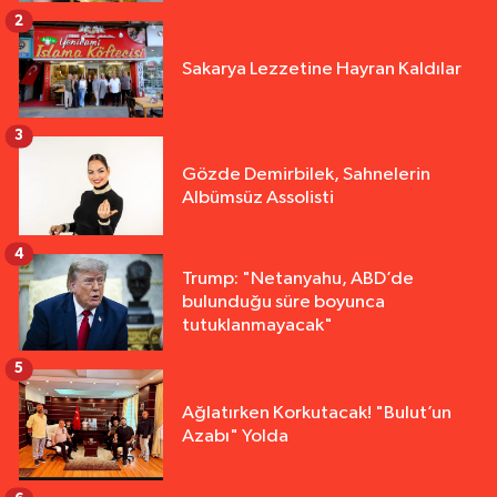
2
Sakarya Lezzetine Hayran Kaldılar
3
Gözde Demirbilek, Sahnelerin
Albümsüz Assolisti
4
Trump: "Netanyahu, ABD’de
bulunduğu süre boyunca
tutuklanmayacak"
5
Ağlatırken Korkutacak! "Bulut’un
Azabı" Yolda