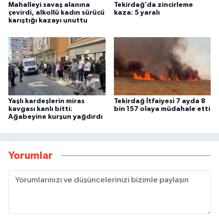
Mahalleyi savaş alanına
Tekirdağ’da zincirleme
çevirdi, alkollü kadın sürücü
kaza: 5 yaralı
karıştığı kazayı unuttu
Yaşlı kardeşlerin miras
Tekirdağ İtfaiyesi 7 ayda 8
kavgası kanlı bitti:
bin 157 olaya müdahale etti
Ağabeyine kurşun yağdırdı
Yorumlar