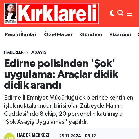
Resmi İlanlar
Asayiş
Künye
Merkez Nöbetçi Eczaneler
Resmi İlanlar
Özel Haber
Gündem
Ekonomi
Özel Haber
Bilim ve Teknoloji
İletişim
Merkez Hava Durumu
HABERLER
ASAYIŞ
Gündem
Dünya
Gizlilik Sözleşmesi
Merkez Trafik Yoğunluk Haritası
Edirne polisinden 'Şok'
Ekonomi
Eğitim
Süper Lig Puan Durumu ve Fikstür
uygulama: Araçlar didik
didik arandı
Siyaset
Kültür Sanat
Tüm Manşetler
Edirne İl Emniyet Müdürlüğü ekiplerince kentin en
Spor
Magazin
Son Dakika Haberleri
işlek noktalarından birisi olan Zübeyde Hanım
Caddesi'nde 8 ekip, 20 personelin katılımıyla
Medya
Haber Arşivi
'Şok Asayiş Uygulaması' yapıldı.
Sağlık
HABER MERKEZI
29.11.2024 - 09:12