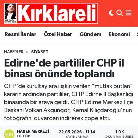
Resmi İlanlar
Asayiş
Künye
Merkez Nöbetçi Eczaneler
Resmi İlanlar
Özel Haber
Gündem
Ekonomi
Özel Haber
Bilim ve Teknoloji
İletişim
Merkez Hava Durumu
HABERLER
SIYASET
Gündem
Dünya
Gizlilik Sözleşmesi
Merkez Trafik Yoğunluk Haritası
Edirne'de partililer CHP il
Ekonomi
Eğitim
Süper Lig Puan Durumu ve Fikstür
binası önünde toplandı
CHP'de kurultaylara ilişkin verilen "mutlak butlan"
Siyaset
Kültür Sanat
Tüm Manşetler
kararın ardından partililer, CHP Edirne İl Başkanlığı
binasında bir araya geldi. CHP Edirne Merkez İlçe
Spor
Magazin
Son Dakika Haberleri
Başkanı Volkan Akgüngör, Kemal Kılıçdaroğlu'nun
Medya
Haber Arşivi
fotoğrafını duvardan indirerek çöpe attı.
HABER MERKEZI
22.05.2026 - 11:14
1 DK
Sağlık
EDITÖR
YAYINLANMA
OKUNMA SÜRESI