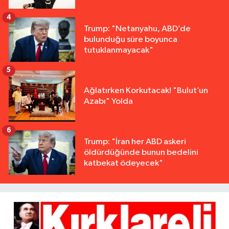
4
Trump: "Netanyahu, ABD’de
bulunduğu süre boyunca
tutuklanmayacak"
5
Ağlatırken Korkutacak! "Bulut’un
Azabı" Yolda
6
Trump: "İran her ABD askeri
öldürdüğünde bunun bedelini
katbekat ödeyecek"