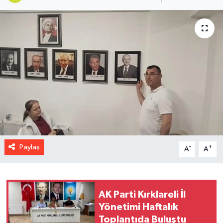
Paylaş
-
+
A
A
AK Parti Kırklareli İl
Yönetimi Haftalık
Toplantıda Buluştu