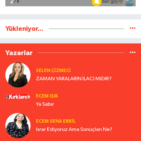
Yükleniyor...
Yazarlar
SELEN ÇİZMECİ
ZAMAN YARALARIN İLACI MIDIR?
ECEM IŞIK
Ya Sabır
ECEM SENA ERBIL
Israr Ediyoruz Ama Sonuçları Ne?