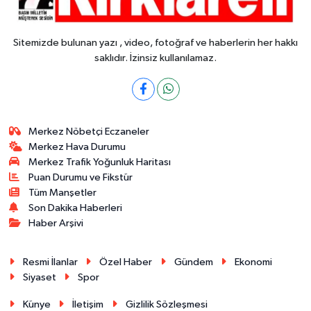
Sitemizde bulunan yazı , video, fotoğraf ve haberlerin her hakkı
saklıdır. İzinsiz kullanılamaz.
Merkez Nöbetçi Eczaneler
Merkez Hava Durumu
Merkez Trafik Yoğunluk Haritası
Puan Durumu ve Fikstür
Tüm Manşetler
Son Dakika Haberleri
Haber Arşivi
Resmi İlanlar
Özel Haber
Gündem
Ekonomi
Siyaset
Spor
Künye
İletişim
Gizlilik Sözleşmesi