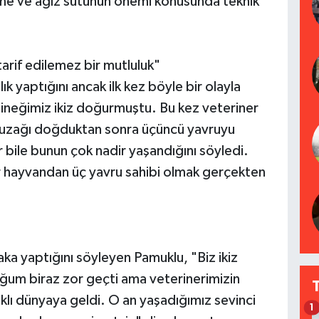
enme ve ağız sütünün önemi konusunda teknik
arif edilemez bir mutluluk"
lık yaptığını ancak ilk kez böyle bir olayla
ir ineğimiz ikiz doğurmuştu. Bu kez veteriner
ki buzağı doğduktan sonra üçüncü yavruyu
 bile bunun çok nadir yaşandığını söyledi.
ir hayvandan üç yavru sahibi olmak gerçekten
ka yaptığını söyleyen Pamuklu, "Biz ikiz
ğum biraz zor geçti ama veterinerimizin
lı dünyaya geldi. O an yaşadığımız sevinci
1