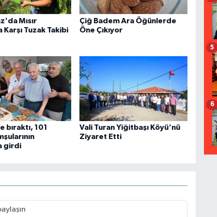
z'da Mısır
Çiğ Badem Ara Öğünlerde
a Karşı Tuzak Takibi
Öne Çıkıyor
5
6
e bıraktı, 101
Vali Turan Yiğitbaşı Köyü'nü
mşularının
Ziyaret Etti
a girdi