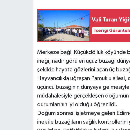
Vali Turan Yiğ
İçeriği Görüntül
Merkeze bağlı Küçükdöllük köyünde bes
ineği, nadir görülen üçüz buzağı düny
şekilde hayata gözlerini açan üç buzağ
Hayvancılıkla uğraşan Pamuklu ailesi, d
üçüncü buzağının dünyaya gelmesiyle ç
müdahalesiyle gerçekleşen doğumun a
durumlarının iyi olduğu öğrenildi.
Doğum sonrası işletmeye gelen Edirne
inek ile buzağıların sağlık kontrollerin