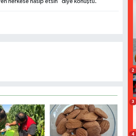
n herkese nasip etsin" diye konuştu.
2
3
4