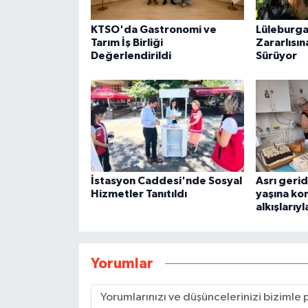
KTSO'da Gastronomi ve
Lüleburga
Tarım İş Birliği
Zararlısın
Değerlendirildi
Sürüyor
İstasyon Caddesi'nde Sosyal
Asrı gerid
Hizmetler Tanıtıldı
yaşına ko
alkışlarıyl
Yorumlar