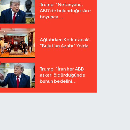
Trump: "Netanyahu,
ABD’de bulunduğu süre
boyunca
tutuklanmayacak"
Ağlatırken Korkutacak!
"Bulut’un Azabı" Yolda
Trump: "İran her ABD
askeri öldürdüğünde
bunun bedelini
katbekat ödeyecek"