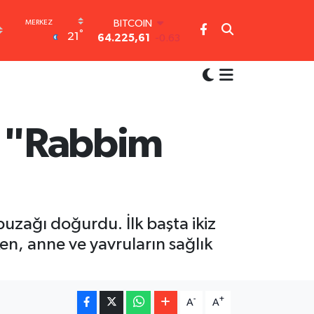
BITCOIN
64.225,61
-0.63
DOLAR
°
21
47,6704
0
EURO
55,0406
-0.08
STERLİN
64,2143
0
GRAM ALTIN
: "Rabbim
6510.40
0.45
BİST100
13.799
70
buzağı doğurdu. İlk başta ikiz
n, anne ve yavruların sağlık
-
+
A
A