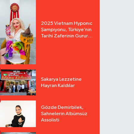
2025 Vietnam Hyponıc
Şampiyonu, Türkiye’nin
Tarihi Zaferinin Gururu
Arzu Yurter’den Bomba
Açılış!
Sakarya Lezzetine
Hayran Kaldılar
Gözde Demirbilek,
Sahnelerin Albümsüz
Assolisti