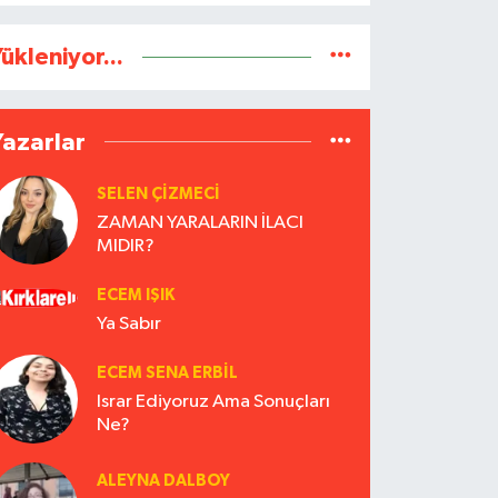
ükleniyor...
Yazarlar
SELEN ÇİZMECİ
ZAMAN YARALARIN İLACI
MIDIR?
ECEM IŞIK
Ya Sabır
ECEM SENA ERBIL
Israr Ediyoruz Ama Sonuçları
Ne?
ALEYNA DALBOY