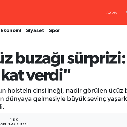
Ekonomi
Siyaset
Spor
üz buzağı sürprizi
 kat verdi"
n holstein cinsi ineği, nadir görülen üçüz 
n dünyaya gelmesiyle büyük sevinç yaşarke
i.
1 DK
OKUNMA SÜRESI