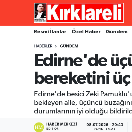
Resmi İlanlar
Asayiş
Künye
Merkez Nöbetçi Eczaneler
Resmi İlanlar
Özel Haber
Gündem
Özel Haber
Bilim ve Teknoloji
İletişim
Merkez Hava Durumu
HABERLER
GÜNDEM
Gündem
Dünya
Gizlilik Sözleşmesi
Merkez Trafik Yoğunluk Haritası
Edirne'de üç
Ekonomi
Eğitim
Süper Lig Puan Durumu ve Fikstür
bereketini üç
Siyaset
Kültür Sanat
Tüm Manşetler
Edirne'de besici Zeki Pamuklu'u
Spor
Magazin
Son Dakika Haberleri
bekleyen aile, üçüncü buzağını
durumlarının iyi olduğu bildirild
Medya
Haber Arşivi
HABER MERKEZI
08.07.2026 - 20:43
Sağlık
EDITÖR
YAYINLANMA