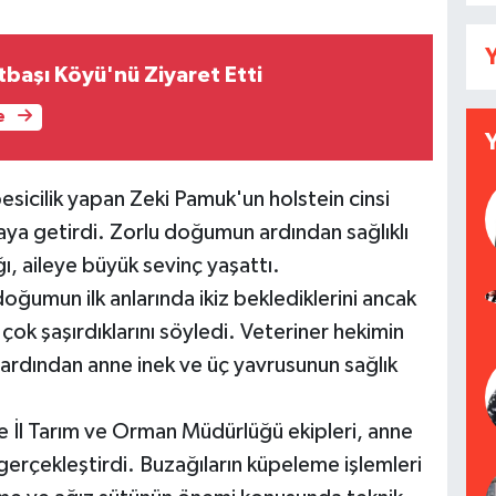
Y
itbaşı Köyü'nü Ziyaret Etti
e
icilik yapan Zeki Pamuk'un holstein cinsi
aya getirdi. Zorlu doğumun ardından sağlıklı
ı, aileye büyük sevinç yaşattı.
oğumun ilk anlarında ikiz beklediklerini ancak
ok şaşırdıklarını söyledi. Veteriner hekimin
rdından anne inek ve üç yavrusunun sağlık
 İl Tarım ve Orman Müdürlüğü ekipleri, anne
i gerçekleştirdi. Buzağıların küpeleme işlemleri