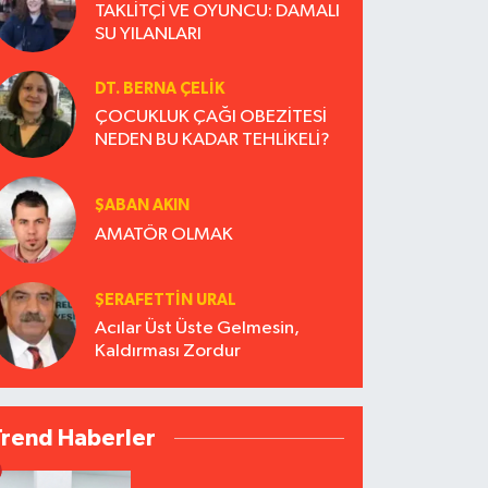
TAKLİTÇİ VE OYUNCU: DAMALI
SU YILANLARI
DT. BERNA ÇELIK
ÇOCUKLUK ÇAĞI OBEZİTESİ
NEDEN BU KADAR TEHLİKELİ?
ŞABAN AKIN
AMATÖR OLMAK
ŞERAFETTIN URAL
Acılar Üst Üste Gelmesin,
Kaldırması Zordur
Trend Haberler