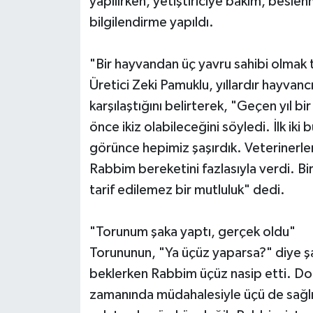
yapılırken, yetiştiriciye bakım, besl
bilgilendirme yapıldı.
"Bir hayvandan üç yavru sahibi olmak t
Üretici Zeki Pamuklu, yıllardır hayvancı
karşılaştığını belirterek, "Geçen yıl b
önce ikiz olabileceğini söyledi. İlk i
görünce hepimiz şaşırdık. Veterinerler
Rabbim bereketini fazlasıyla verdi. B
tarif edilemez bir mutluluk" dedi.
"Torunum şaka yaptı, gerçek oldu"
Torununun, "Ya üçüz yaparsa?" diye şa
beklerken Rabbim üçüz nasip etti. Do
zamanında müdahalesiyle üçü de sağlık