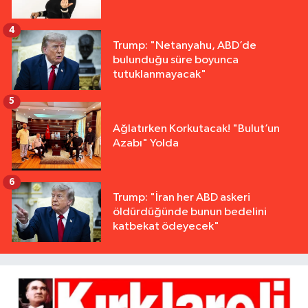
4
Trump: "Netanyahu, ABD’de
bulunduğu süre boyunca
tutuklanmayacak"
5
Ağlatırken Korkutacak! "Bulut’un
Azabı" Yolda
6
Trump: "İran her ABD askeri
öldürdüğünde bunun bedelini
katbekat ödeyecek"