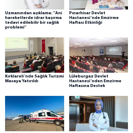
Uzmanından açıklama: "Ani
Pınarhisar Devlet
hareketlerde idrar kaçırma
Hastanesi'nde Emzirme
tedavi edilebilir bir sağlık
Haftası Etkinliği
problemi"
Kırklareli'nde Sağlık Turizmi
Lüleburgaz Devlet
Masaya Yatırıldı
Hastanesi'nden Emzirme
Haftasına Destek