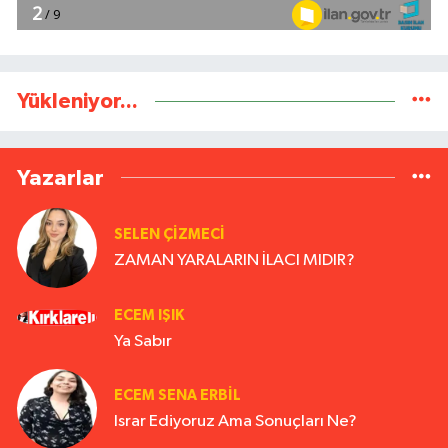
Yükleniyor...
Yazarlar
SELEN ÇİZMECİ
ZAMAN YARALARIN İLACI MIDIR?
ECEM IŞIK
Ya Sabır
ECEM SENA ERBIL
Israr Ediyoruz Ama Sonuçları Ne?