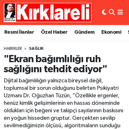
Resmi İlanlar
Asayiş
Künye
Merkez Nöbetçi Eczaneler
Resmi İlanlar
Özel Haber
Gündem
Ekonomi
Özel Haber
Bilim ve Teknoloji
İletişim
Merkez Hava Durumu
HABERLER
SAĞLIK
Gündem
Dünya
Gizlilik Sözleşmesi
Merkez Trafik Yoğunluk Haritası
"Ekran bağımlılığı ruh
Ekonomi
Eğitim
Süper Lig Puan Durumu ve Fikstür
sağlığını tehdit ediyor"
Dijital bağımlılığın yalnızca bireysel değil,
Siyaset
Kültür Sanat
Tüm Manşetler
toplumsal bir sorun olduğunu belirten Psikiyatri
Uzmanı Dr. Oğuzhan Tüzün, "Özellikle ergenler,
Spor
Magazin
Son Dakika Haberleri
henüz kimlik gelişimlerinin en hassas döneminde
Medya
Haber Arşivi
oldukları için beğeni ve takipçi sayılarının baskısını
en yoğun hisseden gruptur. Gerçekten sevilip
Sağlık
sevilmediğimizin ölçüsü, algoritmaların sunduğu