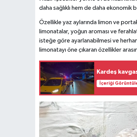
daha sağlıklı hem de daha ekonomik bir
Özellikle yaz aylarında limon ve porta
limonatalar, yoğun aroması ve ferahlat
isteğe göre ayarlanabilmesi ve herha
limonatayı öne çıkaran özellikler aras
Kardeş kavgas
İçeriği Görüntül