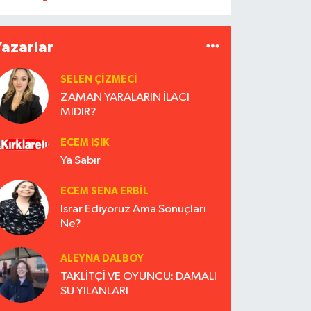
Yazarlar
SELEN ÇİZMECİ
ZAMAN YARALARIN İLACI
MIDIR?
ECEM IŞIK
Ya Sabır
ECEM SENA ERBIL
Israr Ediyoruz Ama Sonuçları
Ne?
ALEYNA DALBOY
TAKLİTÇİ VE OYUNCU: DAMALI
SU YILANLARI