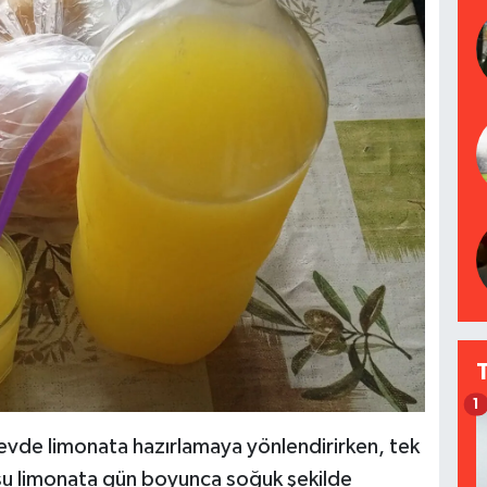
1
i evde limonata hazırlamaya yönlendirirken, tek
usu limonata gün boyunca soğuk şekilde