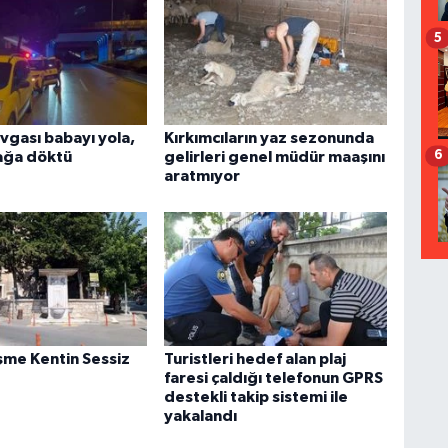
5
vgası babayı yola,
Kırkımcıların yaz sezonunda
6
kağa döktü
gelirleri genel müdür maaşını
aratmıyor
eşme Kentin Sessiz
Turistleri hedef alan plaj
faresi çaldığı telefonun GPRS
destekli takip sistemi ile
yakalandı