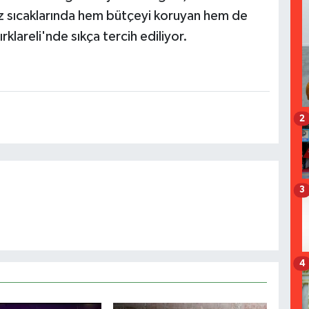
yaz sıcaklarında hem bütçeyi koruyan hem de
klareli'nde sıkça tercih ediliyor.
2
3
4