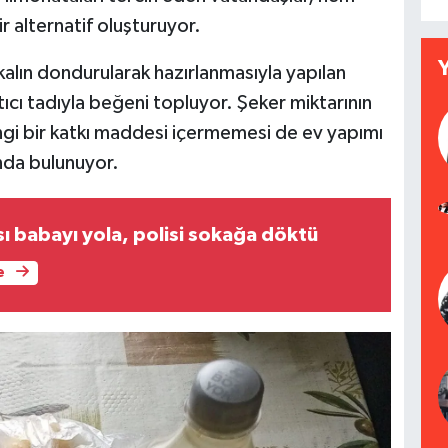
 alternatif oluşturuyor.
kalın dondurularak hazırlanmasıyla yapılan
ıcı tadıyla beğeni topluyor. Şeker miktarının
ngi bir katkı maddesi içermemesi de ev yapımı
ında bulunuyor.
ı babayı yola, polisi sokağa döktü
e