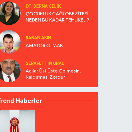
DT. BERNA ÇELIK
ÇOCUKLUK ÇAĞI OBEZİTESİ
NEDEN BU KADAR TEHLİKELİ?
ŞABAN AKIN
AMATÖR OLMAK
ŞERAFETTIN URAL
Acılar Üst Üste Gelmesin,
Kaldırması Zordur
Trend Haberler