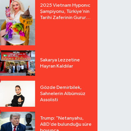
2025 Vietnam Hyponıc
Şampiyonu, Türkiye’nin
Tarihi Zaferinin Gururu
Arzu Yurter’den Bomba
Açılış!
Sakarya Lezzetine
Hayran Kaldılar
Gözde Demirbilek,
Sahnelerin Albümsüz
Assolisti
Trump: "Netanyahu,
ABD’de bulunduğu süre
boyunca