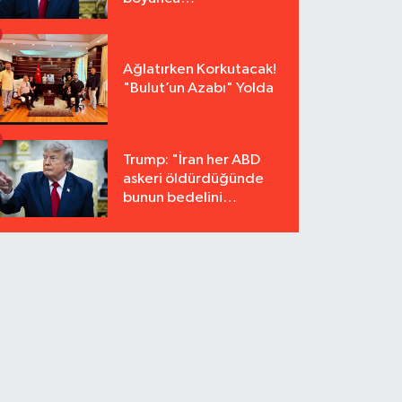
tutuklanmayacak"
Ağlatırken Korkutacak!
"Bulut’un Azabı" Yolda
Trump: "İran her ABD
askeri öldürdüğünde
bunun bedelini
katbekat ödeyecek"