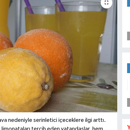
va nedeniyle serinletici içeceklere ilgi arttı.
Y
n limonataları tercih eden vatandaşlar, hem