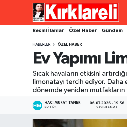
Resmi İlanlar
Asayiş
Künye
Merkez Nöbetçi Eczaneler
Resmi İlanlar
Özel Haber
Gündem
Özel Haber
Bilim ve Teknoloji
İletişim
Merkez Hava Durumu
HABERLER
ÖZEL HABER
Gündem
Dünya
Gizlilik Sözleşmesi
Merkez Trafik Yoğunluk Haritası
Ev Yapımı Li
Ekonomi
Eğitim
Süper Lig Puan Durumu ve Fikstür
Sıcak havaların etkisini artırdı
Siyaset
Kültür Sanat
Tüm Manşetler
limonatayı tercih ediyor. Daha
dönemde yeniden mutfakların va
Spor
Magazin
Son Dakika Haberleri
HACI MURAT TANER
06.07.2026 - 19:56
EDITÖR
Medya
Haber Arşivi
YAYINLANMA
Sağlık