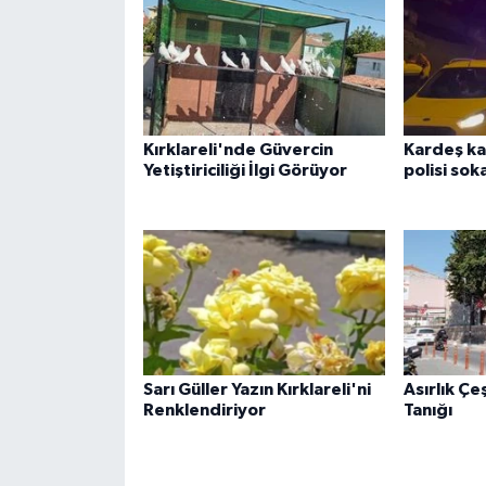
Kırklareli'nde Güvercin
Kardeş ka
Yetiştiriciliği İlgi Görüyor
polisi so
Sarı Güller Yazın Kırklareli'ni
Asırlık Ç
Renklendiriyor
Tanığı