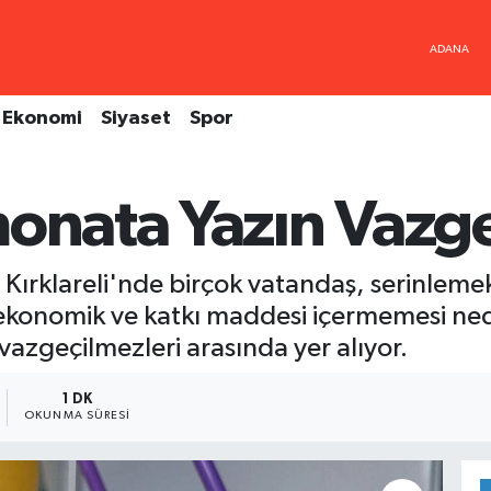
Ekonomi
Siyaset
Spor
monata Yazın Vazg
ğı Kırklareli'nde birçok vatandaş, serinleme
 ekonomik ve katkı maddesi içermemesi ne
zgeçilmezleri arasında yer alıyor.
1 DK
OKUNMA SÜRESI