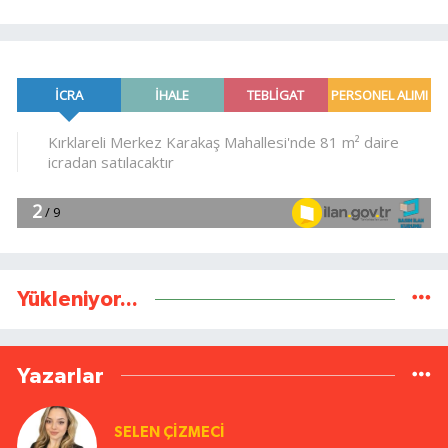
Yükleniyor...
Yazarlar
SELEN ÇİZMECİ