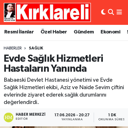
Resmi İlanlar
Asayiş
Künye
Merkez Nöbetçi Eczaneler
Resmi İlanlar
Özel Haber
Gündem
Ekonomi
Özel Haber
Bilim ve Teknoloji
İletişim
Merkez Hava Durumu
HABERLER
SAĞLIK
Gündem
Dünya
Gizlilik Sözleşmesi
Merkez Trafik Yoğunluk Haritası
Evde Sağlık Hizmetleri
Ekonomi
Eğitim
Süper Lig Puan Durumu ve Fikstür
Hastaların Yanında
Babaeski Devlet Hastanesi yönetimi ve Evde
Siyaset
Kültür Sanat
Tüm Manşetler
Sağlık Hizmetleri ekibi, Aziz ve Naide Sevim çiftini
evlerinde ziyaret ederek sağlık durumlarını
Spor
Magazin
Son Dakika Haberleri
değerlendirdi.
Medya
Haber Arşivi
HABER MERKEZI
17.06.2026 - 20:27
1 DK
EDITÖR
YAYINLANMA
OKUNMA SÜRESI
Sağlık