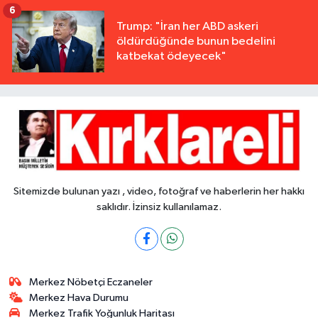
6
Trump: "İran her ABD askeri
öldürdüğünde bunun bedelini
katbekat ödeyecek"
Sitemizde bulunan yazı , video, fotoğraf ve haberlerin her hakkı
saklıdır. İzinsiz kullanılamaz.
Merkez Nöbetçi Eczaneler
Merkez Hava Durumu
Merkez Trafik Yoğunluk Haritası