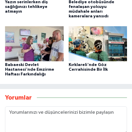
Yazın serinlerken diş
Belediye otobüsünde
sağlığınızı tehlikeye
fenalaşan yolcuyu
atmayın
müdahale anları
kameralara yansıdı
Babaeski Devlet
Kırklareli'nde Göz
Hastanesi'nde Emzirme
Cerrahisinde Bir İlk
Haftası Farkındalığı
Yorumlar