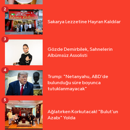
2
Sakarya Lezzetine Hayran Kaldılar
3
Gözde Demirbilek, Sahnelerin
Albümsüz Assolisti
4
Trump: "Netanyahu, ABD’de
bulunduğu süre boyunca
tutuklanmayacak"
5
Ağlatırken Korkutacak! "Bulut’un
Azabı" Yolda