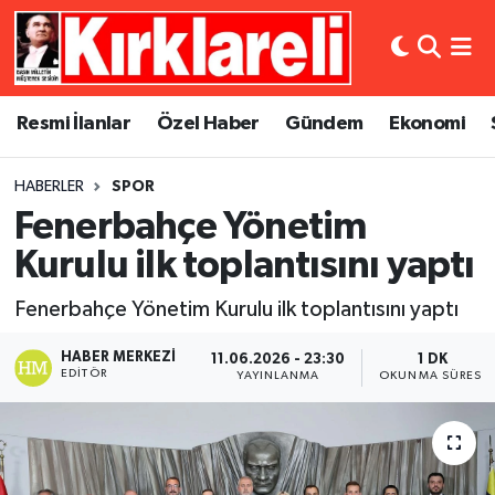
Resmi İlanlar
Asayiş
Künye
Merkez Nöbetçi Eczaneler
Resmi İlanlar
Özel Haber
Gündem
Ekonomi
Özel Haber
Bilim ve Teknoloji
İletişim
Merkez Hava Durumu
HABERLER
SPOR
Gündem
Dünya
Gizlilik Sözleşmesi
Merkez Trafik Yoğunluk Haritası
Fenerbahçe Yönetim
Ekonomi
Eğitim
Süper Lig Puan Durumu ve Fikstür
Kurulu ilk toplantısını yaptı
Fenerbahçe Yönetim Kurulu ilk toplantısını yaptı
Siyaset
Kültür Sanat
Tüm Manşetler
HABER MERKEZI
11.06.2026 - 23:30
1 DK
Spor
Magazin
Son Dakika Haberleri
EDITÖR
YAYINLANMA
OKUNMA SÜRESI
Medya
Haber Arşivi
Sağlık