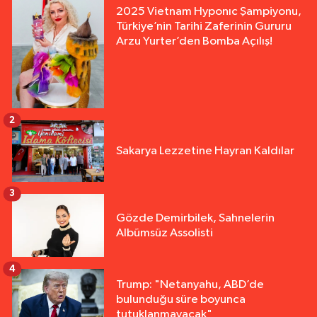
2025 Vietnam Hyponıc Şampiyonu,
Türkiye’nin Tarihi Zaferinin Gururu
Arzu Yurter’den Bomba Açılış!
2
Sakarya Lezzetine Hayran Kaldılar
3
Gözde Demirbilek, Sahnelerin
Albümsüz Assolisti
4
Trump: "Netanyahu, ABD’de
bulunduğu süre boyunca
tutuklanmayacak"