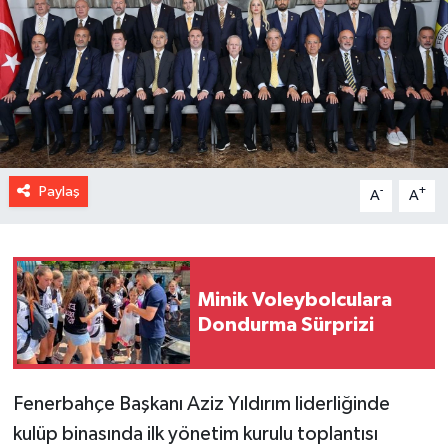
Paylaş
-
+
A
A
Minik Voleybolculara
Dondurma Sürprizi
Fenerbahçe Başkanı Aziz Yıldırım liderliğinde
kulüp binasında ilk yönetim kurulu toplantısı