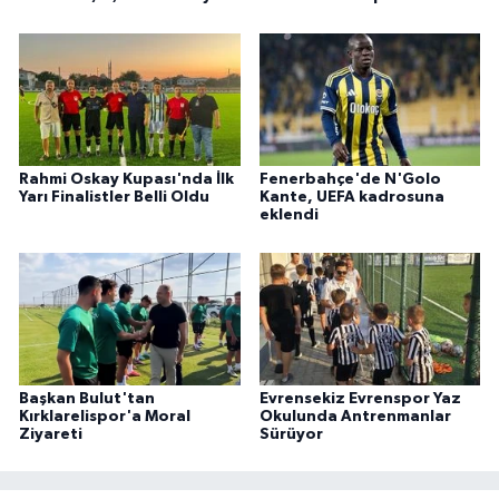
Rahmi Oskay Kupası'nda İlk
Fenerbahçe'de N'Golo
Yarı Finalistler Belli Oldu
Kante, UEFA kadrosuna
eklendi
Başkan Bulut'tan
Evrensekiz Evrenspor Yaz
Kırklarelispor'a Moral
Okulunda Antrenmanlar
Ziyareti
Sürüyor