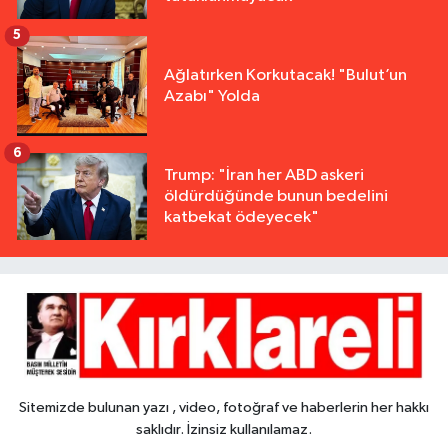
5
Ağlatırken Korkutacak! "Bulut’un
Azabı" Yolda
6
Trump: "İran her ABD askeri
öldürdüğünde bunun bedelini
katbekat ödeyecek"
Sitemizde bulunan yazı , video, fotoğraf ve haberlerin her hakkı
saklıdır. İzinsiz kullanılamaz.