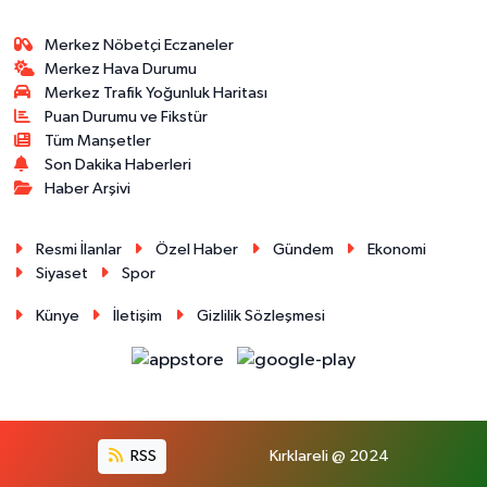
Merkez Nöbetçi Eczaneler
Merkez Hava Durumu
Merkez Trafik Yoğunluk Haritası
Puan Durumu ve Fikstür
Tüm Manşetler
Son Dakika Haberleri
Haber Arşivi
Resmi İlanlar
Özel Haber
Gündem
Ekonomi
Siyaset
Spor
Künye
İletişim
Gizlilik Sözleşmesi
RSS
Kırklareli @ 2024