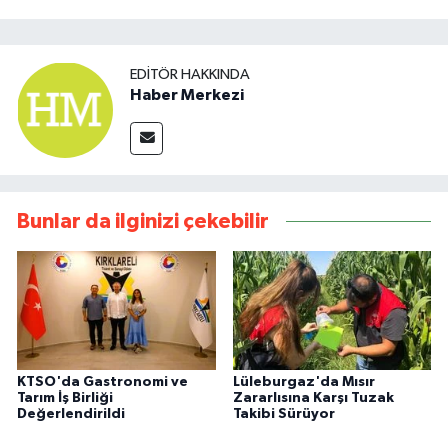
EDITÖR HAKKINDA
Haber Merkezi
Bunlar da ilginizi çekebilir
KTSO'da Gastronomi ve
Lüleburgaz'da Mısır
Tarım İş Birliği
Zararlısına Karşı Tuzak
Değerlendirildi
Takibi Sürüyor