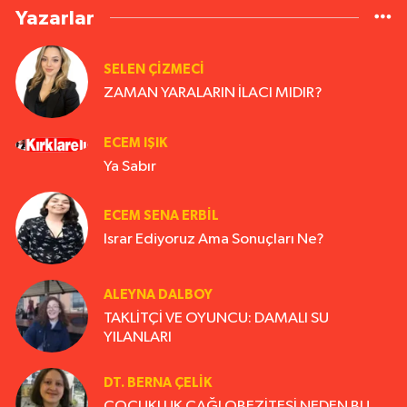
Yazarlar
SELEN ÇİZMECİ
ZAMAN YARALARIN İLACI MIDIR?
ECEM IŞIK
Ya Sabır
ECEM SENA ERBIL
Israr Ediyoruz Ama Sonuçları Ne?
ALEYNA DALBOY
TAKLİTÇİ VE OYUNCU: DAMALI SU
YILANLARI
DT. BERNA ÇELIK
ÇOCUKLUK ÇAĞI OBEZİTESİ NEDEN BU