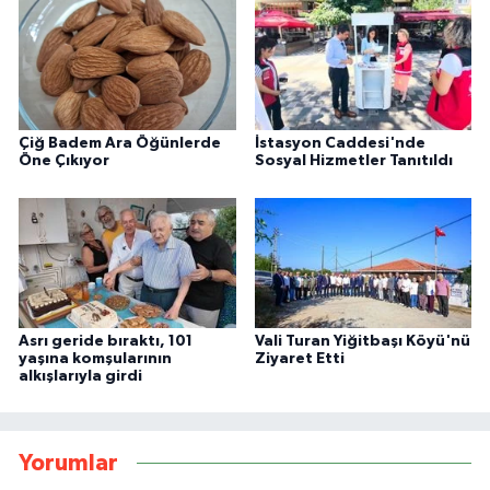
Çiğ Badem Ara Öğünlerde
İstasyon Caddesi'nde
Öne Çıkıyor
Sosyal Hizmetler Tanıtıldı
Asrı geride bıraktı, 101
Vali Turan Yiğitbaşı Köyü'nü
yaşına komşularının
Ziyaret Etti
alkışlarıyla girdi
Yorumlar