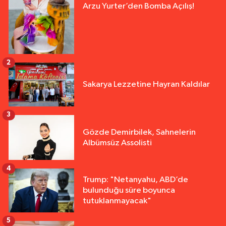
Arzu Yurter’den Bomba Açılış!
2
Sakarya Lezzetine Hayran Kaldılar
3
Gözde Demirbilek, Sahnelerin
Albümsüz Assolisti
4
Trump: "Netanyahu, ABD’de
bulunduğu süre boyunca
tutuklanmayacak"
5