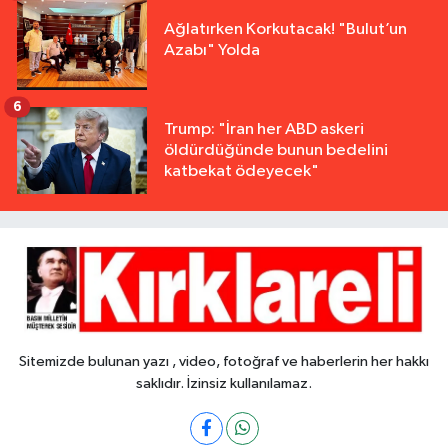
Ağlatırken Korkutacak! "Bulut’un
Azabı" Yolda
6
Trump: "İran her ABD askeri
öldürdüğünde bunun bedelini
katbekat ödeyecek"
Sitemizde bulunan yazı , video, fotoğraf ve haberlerin her hakkı
saklıdır. İzinsiz kullanılamaz.