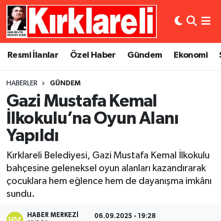
Resmi İlanlar
Asayiş
Künye
Merkez Nöbetçi Eczaneler
Resmi İlanlar
Özel Haber
Gündem
Ekonomi
Özel Haber
Bilim ve Teknoloji
İletişim
Merkez Hava Durumu
HABERLER
GÜNDEM
Gündem
Dünya
Gizlilik Sözleşmesi
Merkez Trafik Yoğunluk Haritası
Gazi Mustafa Kemal
Ekonomi
Eğitim
Süper Lig Puan Durumu ve Fikstür
İlkokulu’na Oyun Alanı
Yapıldı
Siyaset
Kültür Sanat
Tüm Manşetler
Kırklareli Belediyesi, Gazi Mustafa Kemal İlkokulu
Spor
Magazin
Son Dakika Haberleri
bahçesine geleneksel oyun alanları kazandırarak
çocuklara hem eğlence hem de dayanışma imkânı
Medya
Haber Arşivi
sundu.
Sağlık
HABER MERKEZI
06.09.2025 - 19:28