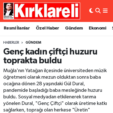
Resmi İlanlar
Asayiş
Künye
Merkez Nöbetçi Eczaneler
Resmi İlanlar
Özel Haber
Gündem
Ekonomi
Özel Haber
Bilim ve Teknoloji
İletişim
Merkez Hava Durumu
HABERLER
GÜNDEM
Gündem
Dünya
Gizlilik Sözleşmesi
Merkez Trafik Yoğunluk Haritası
Genç kadın çiftçi huzuru
Ekonomi
Eğitim
Süper Lig Puan Durumu ve Fikstür
toprakta buldu
Muğla'nın Yatağan ilçesinde üniversiteden müzik
Siyaset
Kültür Sanat
Tüm Manşetler
öğretmeni olarak mezun olduktan sonra baba
ocağına dönen 28 yaşındaki Gül Dural,
Spor
Magazin
Son Dakika Haberleri
pandemide başladığı baba mesleğinde huzuru
Medya
Haber Arşivi
buldu. Sosyal medyadan etkilenerek tarıma
yönelen Dural, "Genç Çiftçi" olarak üretime katkı
Sağlık
sağlarken, toprağı olan herkese "Üretin"