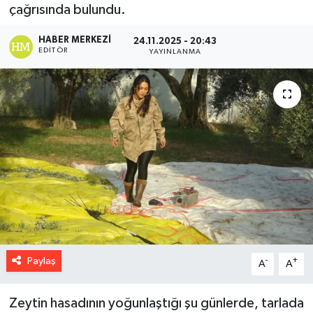
çağrısında bulundu.
HABER MERKEZI
24.11.2025 - 20:43
EDITÖR
YAYINLANMA
Paylaş
-
+
A
A
Zeytin hasadının yoğunlaştığı şu günlerde, tarlada