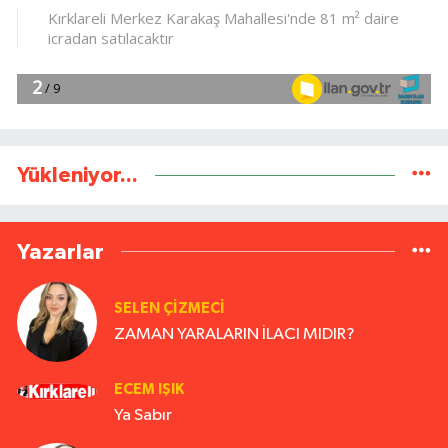
Yükleniyor...
Yazarlar
SELEN ÇİZMECİ
ZAMAN YARALARIN İLACI MIDIR?
ECEM IŞIK
Ya Sabır