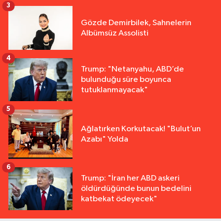
3
Gözde Demirbilek, Sahnelerin
Albümsüz Assolisti
4
Trump: "Netanyahu, ABD’de
bulunduğu süre boyunca
tutuklanmayacak"
5
Ağlatırken Korkutacak! "Bulut’un
Azabı" Yolda
6
Trump: "İran her ABD askeri
öldürdüğünde bunun bedelini
katbekat ödeyecek"