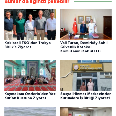
Bunlar da ilginizi çekebilir
Kırklareli TSO’dan Trakya
Vali Turan, Demirköy Sahil
Birlik’e Ziyaret
Güvenlik Karakol
Komutanını Kabul Etti
Kaymakam Özderin’den Yaz
Sosyal Hizmet Merkezinden
Kur’an Kursuna Ziyaret
Kurumlara İş Birliği Ziyareti