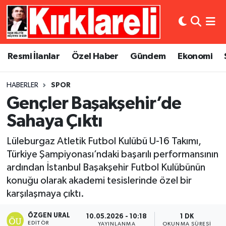
Resmi İlanlar
Asayiş
Künye
Merkez Nöbetçi Eczaneler
Resmi İlanlar
Özel Haber
Gündem
Ekonomi
Özel Haber
Bilim ve Teknoloji
İletişim
Merkez Hava Durumu
HABERLER
SPOR
Gündem
Dünya
Gizlilik Sözleşmesi
Merkez Trafik Yoğunluk Haritası
Gençler Başakşehir’de
Ekonomi
Eğitim
Süper Lig Puan Durumu ve Fikstür
Sahaya Çıktı
Lüleburgaz Atletik Futbol Kulübü U-16 Takımı,
Siyaset
Kültür Sanat
Tüm Manşetler
Türkiye Şampiyonası’ndaki başarılı performansının
ardından İstanbul Başakşehir Futbol Kulübünün
Spor
Magazin
Son Dakika Haberleri
konuğu olarak akademi tesislerinde özel bir
Medya
Haber Arşivi
karşılaşmaya çıktı.
ÖZGEN URAL
10.05.2026 - 10:18
1 DK
Sağlık
EDITÖR
YAYINLANMA
OKUNMA SÜRESI