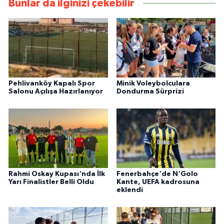
Bunlar da ilginizi çekebilir
Pehlivanköy Kapalı Spor
Minik Voleybolculara
Salonu Açılışa Hazırlanıyor
Dondurma Sürprizi
Rahmi Oskay Kupası'nda İlk
Fenerbahçe'de N'Golo
Yarı Finalistler Belli Oldu
Kante, UEFA kadrosuna
eklendi