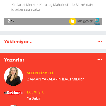
Yükleniyor...
Yazarlar
SELEN ÇİZMECİ
ZAMAN YARALARIN İLACI MIDIR?
ECEM IŞIK
Ya Sabır