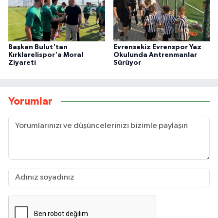
Başkan Bulut'tan
Evrensekiz Evrenspor Yaz
Kırklarelispor'a Moral
Okulunda Antrenmanlar
Ziyareti
Sürüyor
Yorumlar