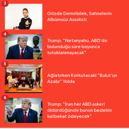
3
Gözde Demirbilek, Sahnelerin
Albümsüz Assolisti
4
Trump: "Netanyahu, ABD’de
bulunduğu süre boyunca
tutuklanmayacak"
5
Ağlatırken Korkutacak! "Bulut’un
Azabı" Yolda
6
Trump: "İran her ABD askeri
öldürdüğünde bunun bedelini
katbekat ödeyecek"