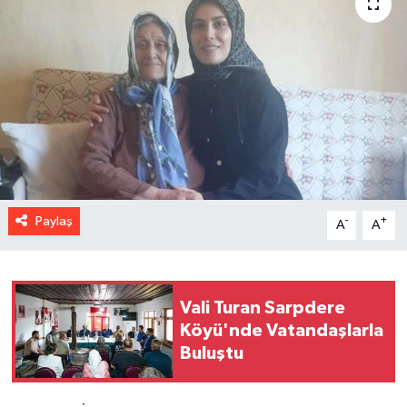
Paylaş
-
+
A
A
Vali Turan Sarpdere
Köyü'nde Vatandaşlarla
Buluştu