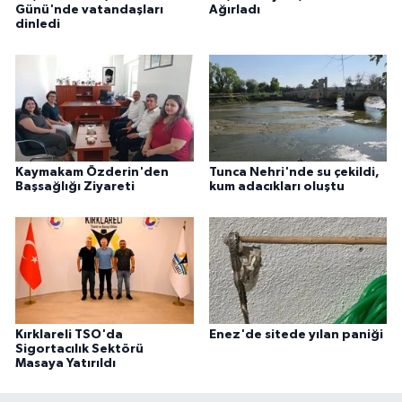
Günü'nde vatandaşları
Ağırladı
dinledi
Kaymakam Özderin'den
Tunca Nehri'nde su çekildi,
Başsağlığı Ziyareti
kum adacıkları oluştu
Kırklareli TSO'da
Enez'de sitede yılan paniği
Sigortacılık Sektörü
Masaya Yatırıldı