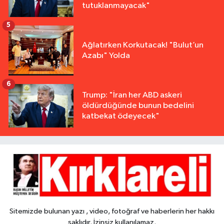
tutuklanmayacak"
5
Ağlatırken Korkutacak! "Bulut’un
Azabı" Yolda
6
Trump: "İran her ABD askeri
öldürdüğünde bunun bedelini
katbekat ödeyecek"
Sitemizde bulunan yazı , video, fotoğraf ve haberlerin her hakkı
saklıdır. İzinsiz kullanılamaz.