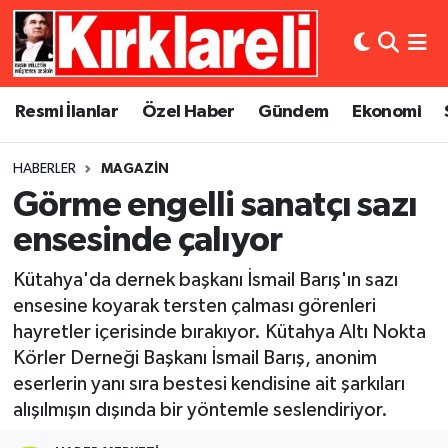
Resmi İlanlar
Asayiş
Künye
Merkez Nöbetçi Eczaneler
Resmi İlanlar
Özel Haber
Gündem
Ekonomi
Özel Haber
Bilim ve Teknoloji
İletişim
Merkez Hava Durumu
HABERLER
MAGAZIN
Gündem
Dünya
Gizlilik Sözleşmesi
Merkez Trafik Yoğunluk Haritası
Görme engelli sanatçı sazı
Ekonomi
Eğitim
Süper Lig Puan Durumu ve Fikstür
ensesinde çalıyor
Kütahya'da dernek başkanı İsmail Barış'ın sazı
Siyaset
Kültür Sanat
Tüm Manşetler
ensesine koyarak tersten çalması görenleri
hayretler içerisinde bırakıyor. Kütahya Altı Nokta
Spor
Magazin
Son Dakika Haberleri
Körler Derneği Başkanı İsmail Barış, anonim
Medya
Haber Arşivi
eserlerin yanı sıra bestesi kendisine ait şarkıları
alışılmışın dışında bir yöntemle seslendiriyor.
Sağlık