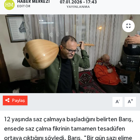
HABER MERKEZI
07.01.2026 - 17:43
EDITÖR
YAYINLANMA
Paylaş
-
+
A
A
12 yaşında saz çalmaya başladığını belirten Barış,
ensede saz çalma fikrinin tamamen tesadüfen
ortaya çıktığını söyledi. Barış, "Bir gün sazı elime