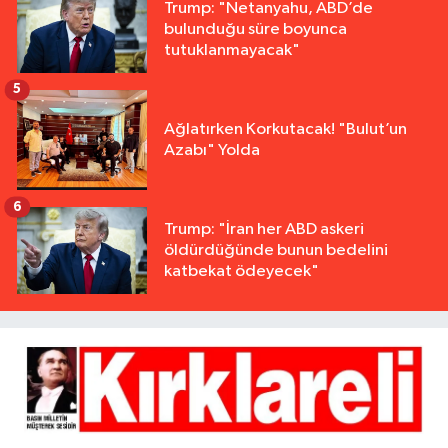
Trump: "Netanyahu, ABD’de
bulunduğu süre boyunca
tutuklanmayacak"
5
Ağlatırken Korkutacak! "Bulut’un
Azabı" Yolda
6
Trump: "İran her ABD askeri
öldürdüğünde bunun bedelini
katbekat ödeyecek"