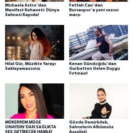
Michaela Astro'dan
Fettah Can'dan
Manifest Kehaneti: Dünya
Bursaspor'a yeni sezon
Sahnesi Kapıda!
marşı
Hilal Gür, Müzikte Yarayı
Kenan Gündoğdu'dan
Saklayamazsınız
Gurbetten Gelen Duygu
Fırtınası!
MÜKERREM MÜGE
Gözde Demirbilek,
ONAYDIN'DAN SAĞLIKTA
Sahnelerin Albümsüz
SES GETİRECEK HAMLE!
Assolisti