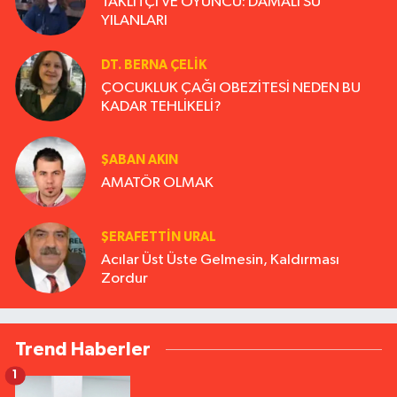
TAKLİTÇİ VE OYUNCU: DAMALI SU
YILANLARI
DT. BERNA ÇELIK
ÇOCUKLUK ÇAĞI OBEZİTESİ NEDEN BU
KADAR TEHLİKELİ?
ŞABAN AKIN
AMATÖR OLMAK
ŞERAFETTIN URAL
Acılar Üst Üste Gelmesin, Kaldırması
Zordur
Trend Haberler
1