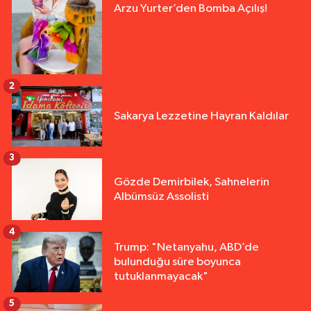
Arzu Yurter’den Bomba Açılış!
2
Sakarya Lezzetine Hayran Kaldılar
3
Gözde Demirbilek, Sahnelerin
Albümsüz Assolisti
4
Trump: "Netanyahu, ABD’de
bulunduğu süre boyunca
tutuklanmayacak"
5