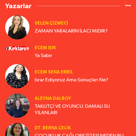
Yazarlar
SELEN ÇİZMECİ
ZAMAN YARALARIN İLACI MIDIR?
ECEM IŞIK
Ya Sabır
ECEM SENA ERBIL
Israr Ediyoruz Ama Sonuçları Ne?
ALEYNA DALBOY
TAKLİTÇİ VE OYUNCU: DAMALI SU
YILANLARI
DT. BERNA ÇELIK
ÇOCUKLUK ÇAĞI OBEZİTESİ NEDEN BU