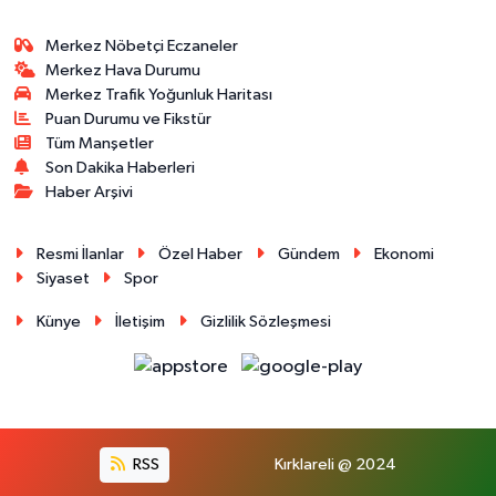
Merkez Nöbetçi Eczaneler
Merkez Hava Durumu
Merkez Trafik Yoğunluk Haritası
Puan Durumu ve Fikstür
Tüm Manşetler
Son Dakika Haberleri
Haber Arşivi
Resmi İlanlar
Özel Haber
Gündem
Ekonomi
Siyaset
Spor
Künye
İletişim
Gizlilik Sözleşmesi
RSS
Kırklareli @ 2024