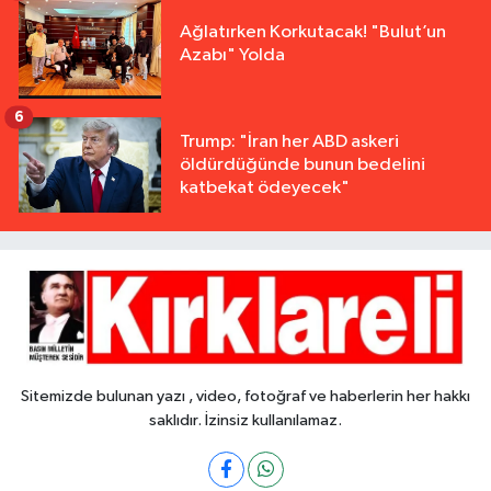
Ağlatırken Korkutacak! "Bulut’un
Azabı" Yolda
6
Trump: "İran her ABD askeri
öldürdüğünde bunun bedelini
katbekat ödeyecek"
Sitemizde bulunan yazı , video, fotoğraf ve haberlerin her hakkı
saklıdır. İzinsiz kullanılamaz.