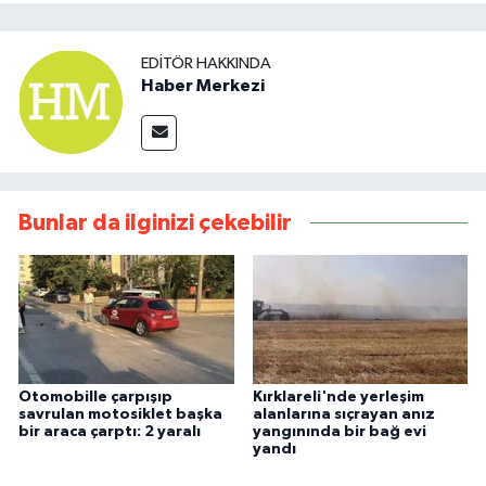
EDITÖR HAKKINDA
Haber Merkezi
Bunlar da ilginizi çekebilir
Otomobille çarpışıp
Kırklareli'nde yerleşim
savrulan motosiklet başka
alanlarına sıçrayan anız
bir araca çarptı: 2 yaralı
yangınında bir bağ evi
yandı