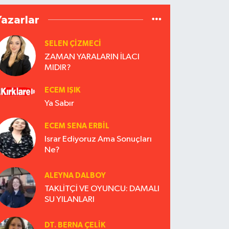
Yazarlar
SELEN ÇİZMECİ
ZAMAN YARALARIN İLACI
MIDIR?
ECEM IŞIK
Ya Sabır
ECEM SENA ERBIL
Israr Ediyoruz Ama Sonuçları
Ne?
ALEYNA DALBOY
TAKLİTÇİ VE OYUNCU: DAMALI
SU YILANLARI
DT. BERNA ÇELIK