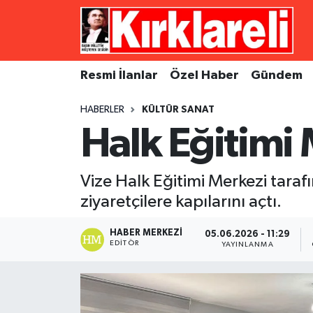
Resmi İlanlar
Asayiş
Künye
Merkez Nöbetçi Eczaneler
Resmi İlanlar
Özel Haber
Gündem
Özel Haber
Bilim ve Teknoloji
İletişim
Merkez Hava Durumu
HABERLER
KÜLTÜR SANAT
Gündem
Dünya
Gizlilik Sözleşmesi
Merkez Trafik Yoğunluk Haritası
Halk Eğitimi 
Ekonomi
Eğitim
Süper Lig Puan Durumu ve Fikstür
Vize Halk Eğitimi Merkezi taraf
Siyaset
Kültür Sanat
Tüm Manşetler
ziyaretçilere kapılarını açtı.
Spor
Magazin
Son Dakika Haberleri
HABER MERKEZI
05.06.2026 - 11:29
EDITÖR
YAYINLANMA
Medya
Haber Arşivi
Sağlık