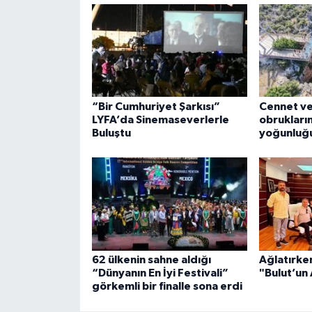
“Bir Cumhuriyet Şarkısı”
Cennet v
LYFA’da Sinemaseverlerle
obrukları
Buluştu
yoğunluğ
62 ülkenin sahne aldığı
Ağlatırke
“Dünyanın En İyi Festivali”
"Bulut’un
görkemli bir finalle sona erdi