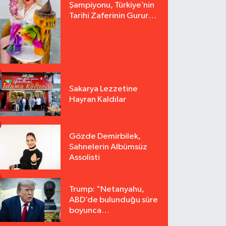
Şampiyonu, Türkiye’nin
Tarihi Zaferinin Gururu
Arzu Yurter’den Bomba
Açılış!
Sakarya Lezzetine
Hayran Kaldılar
Gözde Demirbilek,
Sahnelerin Albümsüz
Assolisti
Trump: "Netanyahu,
ABD’de bulunduğu süre
boyunca
tutuklanmayacak"