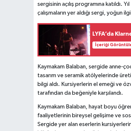
sergisinin açılış programına katıldı. Y
çalışmaların yer aldığı sergi, yoğun ilg
LYFA’da Klarne
İçeriği Görüntül
Kaymakam Balaban, sergide anne-çocuk 
tasarım ve seramik atölyelerinde üreti
bilgi aldı. Kursiyerlerin el emeği ve öz
tarafından da beğeniyle karşılandı.
Kaymakam Balaban, hayat boyu öğrenme
faaliyetlerinin bireysel gelişime ve so
Sergide yer alan eserlerin kursiyerleri