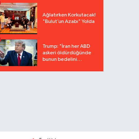
Ağlatırken Korkutacak!
"Bulut’un Azabı" Yolda
Trump: "İran her ABD
askeri öldürdüğünde
bunun bedelini
katbekat ödeyecek"