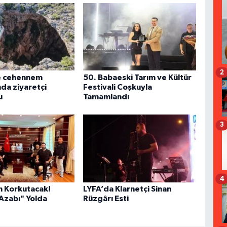
2
e cehennem
50. Babaeski Tarım ve Kültür
nda ziyaretçi
Festivali Coşkuyla
u
Tamamlandı
3
4
n Korkutacak!
LYFA’da Klarnetçi Sinan
 Azabı" Yolda
Rüzgârı Esti