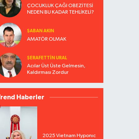
ÇOCUKLUK ÇAĞI OBEZİTESİ
NEDEN BU KADAR TEHLİKELİ?
ŞABAN AKIN
AMATÖR OLMAK
ŞERAFETTIN URAL
Acılar Üst Üste Gelmesin,
Kaldırması Zordur
Trend Haberler
2025 Vietnam Hyponıc