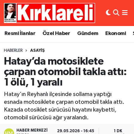
Resmi İlanlar
Asayiş
Künye
Merkez Nöbetçi Eczaneler
Resmi İlanlar
Özel Haber
Gündem
Ekonomi
Özel Haber
Bilim ve Teknoloji
İletişim
Merkez Hava Durumu
HABERLER
ASAYIŞ
Gündem
Dünya
Gizlilik Sözleşmesi
Merkez Trafik Yoğunluk Haritası
Hatay’da motosiklete
Ekonomi
Eğitim
Süper Lig Puan Durumu ve Fikstür
çarpan otomobil takla attı:
1 ölü, 1 yaralı
Siyaset
Kültür Sanat
Tüm Manşetler
Hatay’ın Reyhanlı ilçesinde sollama yaptığı
Spor
Magazin
Son Dakika Haberleri
esnada motosiklete çarpan otomobil takla attı.
Kazada otosiklet sürücüsü hayatını kaybetti,
Medya
Haber Arşivi
otomobil sürücüsü ağır yaralandı.
Sağlık
HABER MERKEZI
29.05.2026 - 16:45
1 DK