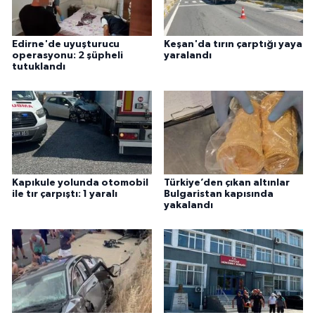
Edirne'de uyuşturucu
Keşan'da tırın çarptığı yaya
operasyonu: 2 şüpheli
yaralandı
tutuklandı
Kapıkule yolunda otomobil
Türkiye’den çıkan altınlar
ile tır çarpıştı: 1 yaralı
Bulgaristan kapısında
yakalandı