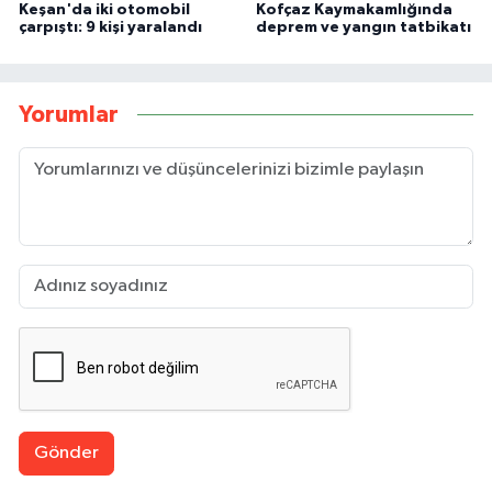
Keşan'da iki otomobil
Kofçaz Kaymakamlığında
çarpıştı: 9 kişi yaralandı
deprem ve yangın tatbikatı
Yorumlar
Gönder