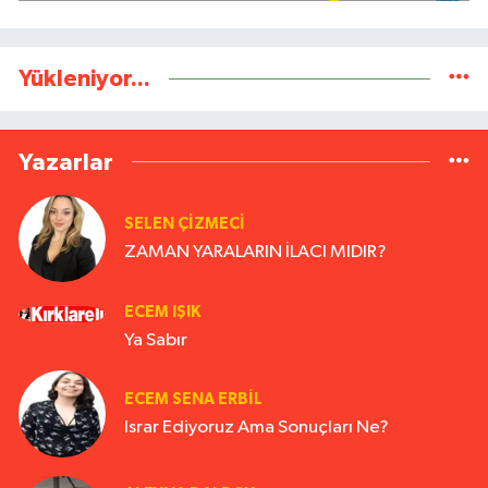
Yükleniyor...
Yazarlar
SELEN ÇİZMECİ
ZAMAN YARALARIN İLACI MIDIR?
ECEM IŞIK
Ya Sabır
ECEM SENA ERBIL
Israr Ediyoruz Ama Sonuçları Ne?