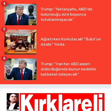
4
Trump: "Netanyahu, ABD’de
bulunduğu süre boyunca
tutuklanmayacak"
5
Ağlatırken Korkutacak! "Bulut’un
Azabı" Yolda
6
Trump: "İran her ABD askeri
öldürdüğünde bunun bedelini
katbekat ödeyecek"