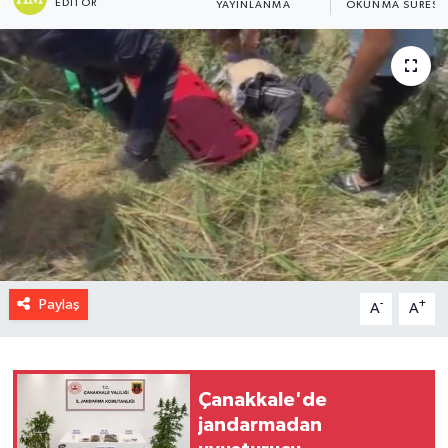
EDITÖR
YAYINLANMA
OKUNMA SÜRESI
Paylaş
-
+
A
A
Çanakkale'de
jandarmadan