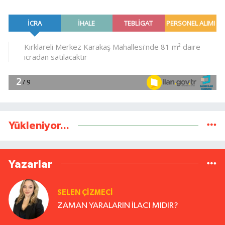
Yükleniyor...
Yazarlar
SELEN ÇİZMECİ
ZAMAN YARALARIN İLACI MIDIR?