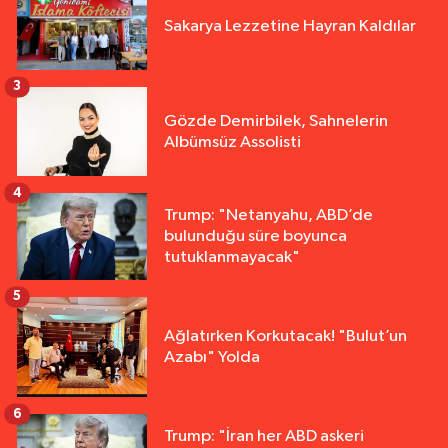
Sakarya Lezzetine Hayran Kaldılar
3
Gözde Demirbilek, Sahnelerin
Albümsüz Assolisti
4
Trump: "Netanyahu, ABD’de
bulunduğu süre boyunca
tutuklanmayacak"
5
Ağlatırken Korkutacak! "Bulut’un
Azabı" Yolda
6
Trump: "İran her ABD askeri