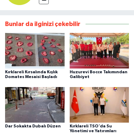
Bunlar da ilginizi çekebilir
Kırklareli Kırsalında Kışlık
Huzurevi Bocce Takımından
Domates Mesaisi Başladı
Galibiyet
Dar Sokakta Dubalı Düzen
Kırklareli TSO'da Su
Yönetimi ve Yatırımları