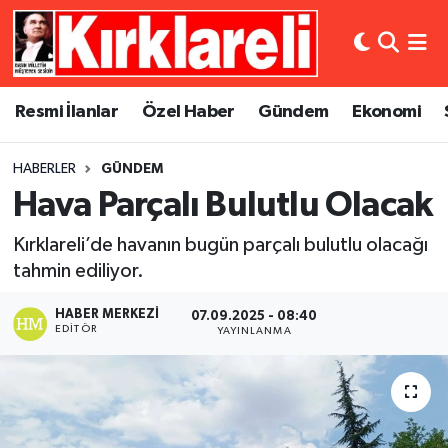
Resmi İlanlar
Asayiş
Künye
Merkez Nöbetçi Eczaneler
Resmi İlanlar
Özel Haber
Gündem
Ekonomi
Özel Haber
Bilim ve Teknoloji
İletişim
Merkez Hava Durumu
HABERLER
GÜNDEM
Gündem
Dünya
Gizlilik Sözleşmesi
Merkez Trafik Yoğunluk Haritası
Hava Parçalı Bulutlu Olacak
Ekonomi
Eğitim
Süper Lig Puan Durumu ve Fikstür
Kırklareli’de havanın bugün parçalı bulutlu olacağı
tahmin ediliyor.
Siyaset
Kültür Sanat
Tüm Manşetler
HABER MERKEZI
07.09.2025 - 08:40
Spor
Magazin
Son Dakika Haberleri
EDITÖR
YAYINLANMA
Medya
Haber Arşivi
Sağlık