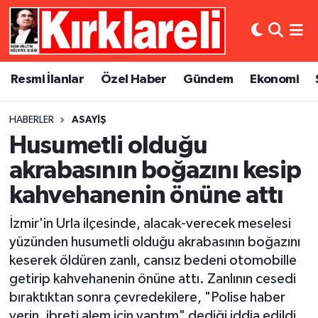
Resmi İlanlar
Asayiş
Künye
Merkez Nöbetçi Eczaneler
Resmi İlanlar
Özel Haber
Gündem
Ekonomi
Özel Haber
Bilim ve Teknoloji
İletişim
Merkez Hava Durumu
HABERLER
ASAYIŞ
Gündem
Dünya
Gizlilik Sözleşmesi
Merkez Trafik Yoğunluk Haritası
Husumetli olduğu
Ekonomi
Eğitim
Süper Lig Puan Durumu ve Fikstür
akrabasının boğazını kesip
kahvehanenin önüne attı
Siyaset
Kültür Sanat
Tüm Manşetler
İzmir'in Urla ilçesinde, alacak-verecek meselesi
Spor
Magazin
Son Dakika Haberleri
yüzünden husumetli olduğu akrabasının boğazını
keserek öldüren zanlı, cansız bedeni otomobille
Medya
Haber Arşivi
getirip kahvehanenin önüne attı. Zanlının cesedi
bıraktıktan sonra çevredekilere, "Polise haber
Sağlık
verin, ibreti alem için yaptım" dediği iddia edildi.