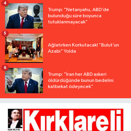
4
Trump: "Netanyahu, ABD’de
bulunduğu süre boyunca
tutuklanmayacak"
5
Ağlatırken Korkutacak! "Bulut’un
Azabı" Yolda
6
Trump: "İran her ABD askeri
öldürdüğünde bunun bedelini
katbekat ödeyecek"