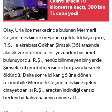
Çalıntı araçla 10
kilometre kaçtı, 380 bin
TL ceza yedi
Olay, Urla ilçe merkezinde bulunan Mermerli
Çeşme mevkiinde meydana geldi. İddiaya göre,
R.Ş. ile akrabası Gökhan Şimşek (35) arasında
alacak verecek meselesi yüzünden husumet
bulunuyordu. R.Ş., henüz bilinmeyen bir yerde
Şimşek'i otomobil içerisinde boğazını keserek
öldürdü. Daha sonra içi kan gölüne dönen
otomobille Mermerli Çeşme mevkiine gelen
cinayet zanlısı R.Ş., araçtan indirdiği cansız
bedeni bir kahvehanenin önüne attı.