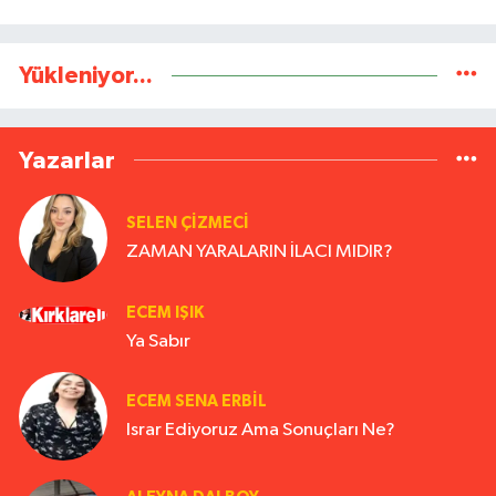
Yükleniyor...
Yazarlar
SELEN ÇİZMECİ
ZAMAN YARALARIN İLACI MIDIR?
ECEM IŞIK
Ya Sabır
ECEM SENA ERBIL
Israr Ediyoruz Ama Sonuçları Ne?