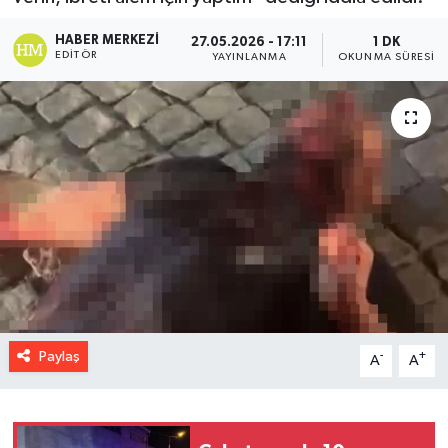
HABER MERKEZI
27.05.2026 - 17:11
1 DK
EDITÖR
YAYINLANMA
OKUNMA SÜRESI
Paylaş
-
+
A
A