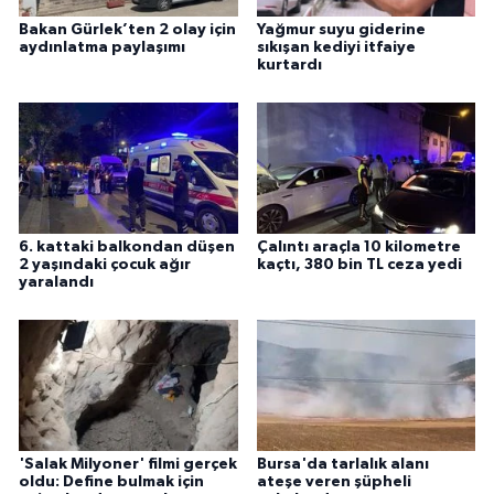
Bakan Gürlek’ten 2 olay için
Yağmur suyu giderine
aydınlatma paylaşımı
sıkışan kediyi itfaiye
kurtardı
6. kattaki balkondan düşen
Çalıntı araçla 10 kilometre
2 yaşındaki çocuk ağır
kaçtı, 380 bin TL ceza yedi
yaralandı
'Salak Milyoner' filmi gerçek
Bursa'da tarlalık alanı
oldu: Define bulmak için
ateşe veren şüpheli