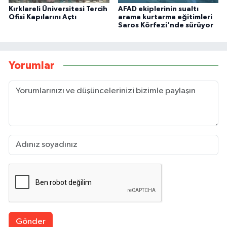
Kırklareli Üniversitesi Tercih
AFAD ekiplerinin sualtı
Ofisi Kapılarını Açtı
arama kurtarma eğitimleri
Saros Körfezi'nde sürüyor
Yorumlar
Gönder