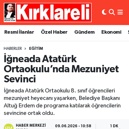
Resmi İlanlar
Asayiş
Künye
Merkez Nöbetçi Eczaneler
Resmi İlanlar
Özel Haber
Gündem
Ekonomi
Özel Haber
Bilim ve Teknoloji
İletişim
Merkez Hava Durumu
HABERLER
EĞITIM
Gündem
Dünya
Gizlilik Sözleşmesi
Merkez Trafik Yoğunluk Haritası
İğneada Atatürk
Ekonomi
Eğitim
Süper Lig Puan Durumu ve Fikstür
Ortaokulu’nda Mezuniyet
Sevinci
Siyaset
Kültür Sanat
Tüm Manşetler
İğneada Atatürk Ortaokulu 8. sınıf öğrencileri
Spor
Magazin
Son Dakika Haberleri
mezuniyet heyecanı yaşarken, Belediye Başkanı
Altuğ Erdem de programa katılarak öğrencilerin
Medya
Haber Arşivi
sevincine ortak oldu.
Sağlık
HABER MERKEZI
09.06.2026 - 10:58
1 DK