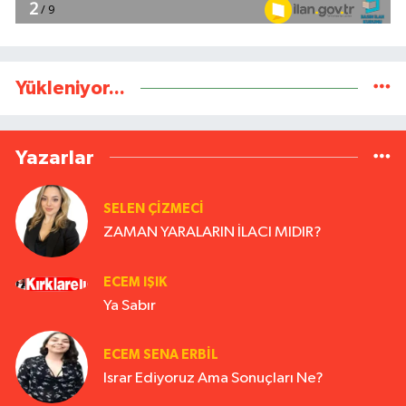
Yükleniyor...
Yazarlar
SELEN ÇİZMECİ
ZAMAN YARALARIN İLACI MIDIR?
ECEM IŞIK
Ya Sabır
ECEM SENA ERBIL
Israr Ediyoruz Ama Sonuçları Ne?