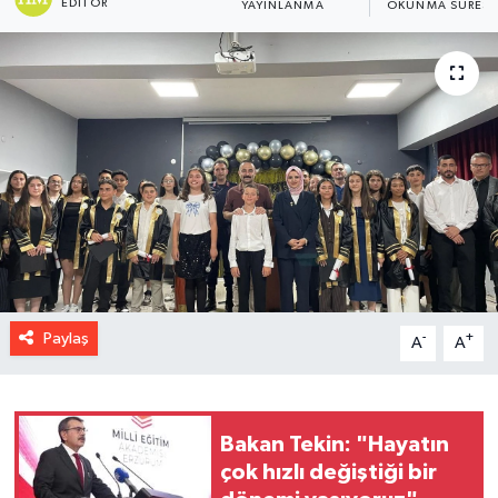
EDITÖR
YAYINLANMA
OKUNMA SÜRESI
Paylaş
-
+
A
A
Bakan Tekin: "Hayatın
çok hızlı değiştiği bir