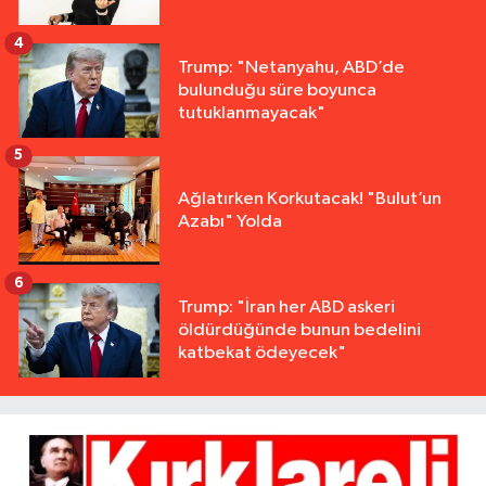
4
Trump: "Netanyahu, ABD’de
bulunduğu süre boyunca
tutuklanmayacak"
5
Ağlatırken Korkutacak! "Bulut’un
Azabı" Yolda
6
Trump: "İran her ABD askeri
öldürdüğünde bunun bedelini
katbekat ödeyecek"