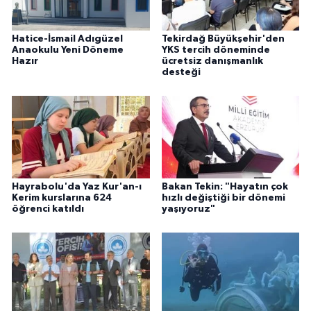
Hatice-İsmail Adıgüzel
Tekirdağ Büyükşehir'den
Anaokulu Yeni Döneme
YKS tercih döneminde
Hazır
ücretsiz danışmanlık
desteği
Hayrabolu'da Yaz Kur'an-ı
Bakan Tekin: "Hayatın çok
Kerim kurslarına 624
hızlı değiştiği bir dönemi
öğrenci katıldı
yaşıyoruz"