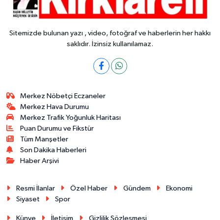
Sitemizde bulunan yazı , video, fotoğraf ve haberlerin her hakkı
saklıdır. İzinsiz kullanılamaz.
Merkez Nöbetçi Eczaneler
Merkez Hava Durumu
Merkez Trafik Yoğunluk Haritası
Puan Durumu ve Fikstür
Tüm Manşetler
Son Dakika Haberleri
Haber Arşivi
Resmi İlanlar
Özel Haber
Gündem
Ekonomi
Siyaset
Spor
Künye
İletişim
Gizlilik Sözleşmesi