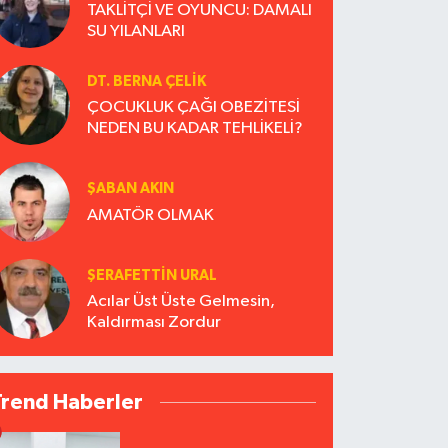
TAKLİTÇİ VE OYUNCU: DAMALI
SU YILANLARI
DT. BERNA ÇELIK
ÇOCUKLUK ÇAĞI OBEZİTESİ
NEDEN BU KADAR TEHLİKELİ?
ŞABAN AKIN
AMATÖR OLMAK
ŞERAFETTIN URAL
Acılar Üst Üste Gelmesin,
Kaldırması Zordur
Trend Haberler