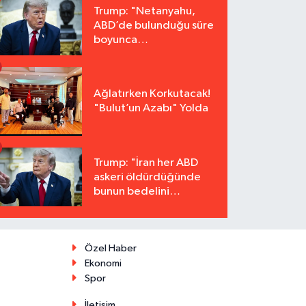
Trump: "Netanyahu,
ABD’de bulunduğu süre
boyunca
tutuklanmayacak"
Ağlatırken Korkutacak!
"Bulut’un Azabı" Yolda
Trump: "İran her ABD
askeri öldürdüğünde
bunun bedelini
katbekat ödeyecek"
Özel Haber
Ekonomi
Spor
İletişim