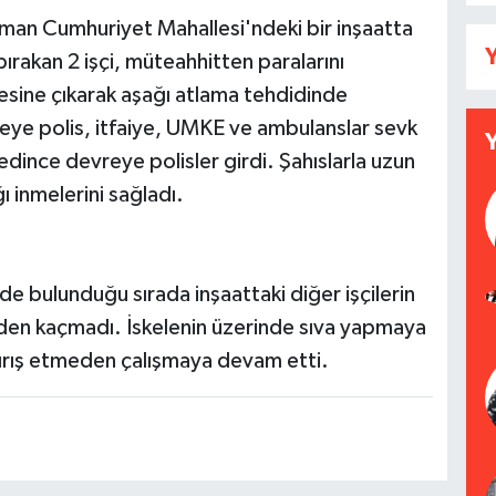
yaman Cumhuriyet Mahallesi'ndeki bir inşaatta
Y
ırakan 2 işçi, müteahhitten paralarını
pesine çıkarak aşağı atlama tehdidinde
eye polis, itfaiye, UMKE ve ambulanslar sevk
edince devreye polisler girdi. Şahıslarla uzun
ı inmelerini sağladı.
nde bulunduğu sırada inşaattaki diğer işçilerin
den kaçmadı. İskelenin üzerinde sıva yapmaya
dırış etmeden çalışmaya devam etti.