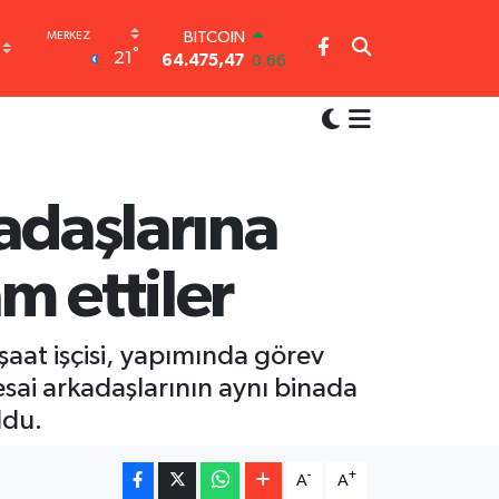
DOLAR
°
21
47,5971
0.05
EURO
55,1336
0.18
STERLİN
64,2534
0.22
GRAM ALTIN
6527.85
0.54
adaşlarına
BİST100
13.703
0
m ettiler
BITCOIN
64.475,47
0.66
nşaat işçisi, yapımında görev
esai arkadaşlarının aynı binada
ldu.
-
+
A
A