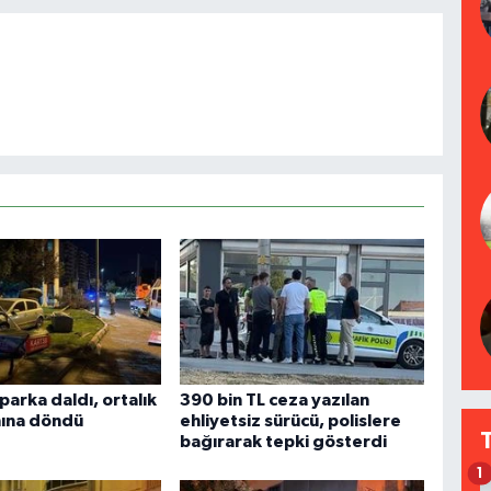
arka daldı, ortalık
390 bin TL ceza yazılan
nına döndü
ehliyetsiz sürücü, polislere
bağırarak tepki gösterdi
1