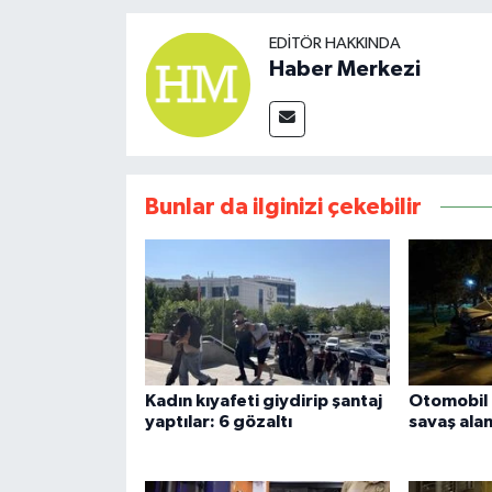
EDITÖR HAKKINDA
Haber Merkezi
Bunlar da ilginizi çekebilir
Kadın kıyafeti giydirip şantaj
Otomobil p
yaptılar: 6 gözaltı
savaş ala