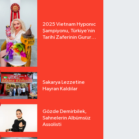
2025 Vietnam Hyponıc
Şampiyonu, Türkiye’nin
Tarihi Zaferinin Gururu
Arzu Yurter’den Bomba
Açılış!
Sakarya Lezzetine
Hayran Kaldılar
Gözde Demirbilek,
Sahnelerin Albümsüz
Assolisti