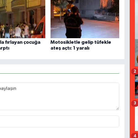
la fırlayan çocuğa
Motosikletle gelip tüfekle
rptı
ateş açtı: 1 yaralı
2
3
4