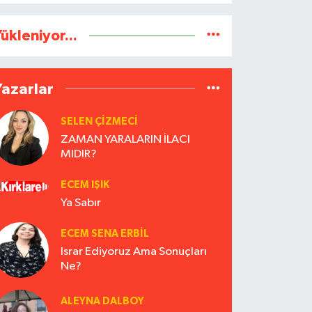
ükleniyor...
Yazarlar
SELEN ÇİZMECİ
ZAMAN YARALARIN İLACI
MIDIR?
ECEM IŞIK
Ya Sabır
ECEM SENA ERBIL
Israr Ediyoruz Ama Sonuçları
Ne?
ALEYNA DALBOY