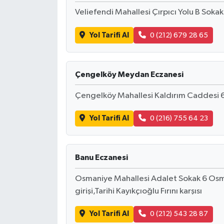
Veliefendi Mahallesi Çırpıcı Yolu B So
Yol Tarifi Al
0 (212) 679 28 65
Çengelköy Meydan Eczanesi
Çengelköy Mahallesi Kaldırım Caddesi 6
Yol Tarifi Al
0 (216) 755 64 23
Banu Eczanesi
Osmaniye Mahallesi Adalet Sokak 6 Osma
girişi,Tarihi Kayıkçıoğlu Fırını karşısı
Yol Tarifi Al
0 (212) 543 28 87