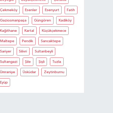
Çekmeköy
Esenler
Esenyurt
Fatih
Gaziosmanpaşa
Güngören
Kadiköy
Kağithane
Kartal
Küçükçekmece
Maltepe
Pendik
Sancaktepe
Sariyer
Silivri
Sultanbeyli
Sultangazi
Şile
Şişli
Tuzla
Ümraniye
Üsküdar
Zeytinburnu
Eyüp