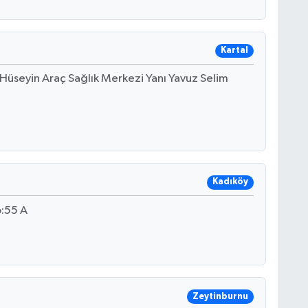
Kartal
 Hüseyin Araç Sağlık Merkezi Yanı Yavuz Selim
Kadıköy
:55 A
Zeytinburnu