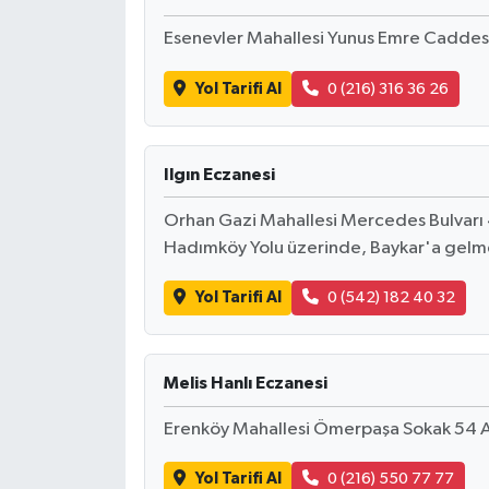
Esenevler Mahallesi Yunus Emre Caddesi
Yol Tarifi Al
0 (216) 316 36 26
Ilgın Eczanesi
Orhan Gazi Mahallesi Mercedes Bulvarı 4
Hadımköy Yolu üzerinde, Baykar'a gelm
Yol Tarifi Al
0 (542) 182 40 32
Melis Hanlı Eczanesi
Erenköy Mahallesi Ömerpaşa Sokak 54 
Yol Tarifi Al
0 (216) 550 77 77