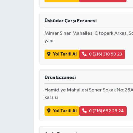
Üsküdar Çarşı Eczanesi
Mimar Sinan Mahallesi Otopark Arkası So
yanı
Yol Tarifi Al
0 (216) 310 59 23
Ürün Eczanesi
Hamidiye Mahallesi Şener Sokak No:28A 
karşısı
Yol Tarifi Al
0 (216) 652 25 24