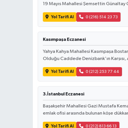
19 Mayıs Mahallesi Şemsettin Günaltay 
Yol Tarifi Al
0 (216) 514 23 73
Kasımpaşa Eczanesi
Yahya Kahya Mahallesi Kasımpaşa Bostan
Olduğu Caddede Denizbank'ın Karşısı, 
Yol Tarifi Al
0 (212) 253 77 44
3.İstanbul Eczanesi
Başakşehir Mahallesi Gazi Mustafa Kemal 
emlak ofisi arasında bulunan köşe dükka
Yol Tarifi Al
0 (212) 813 66 13