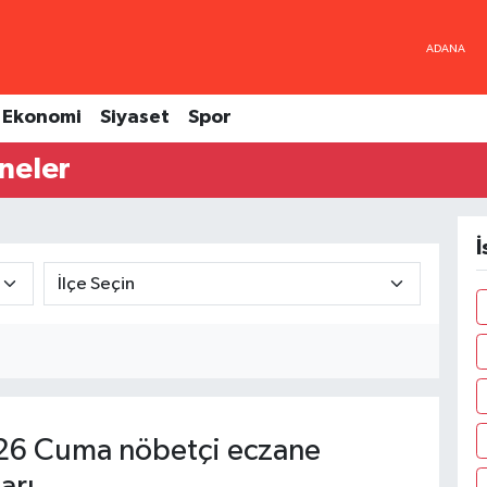
Ekonomi
Siyaset
Spor
neler
İ
26 Cuma nöbetçi eczane
arı