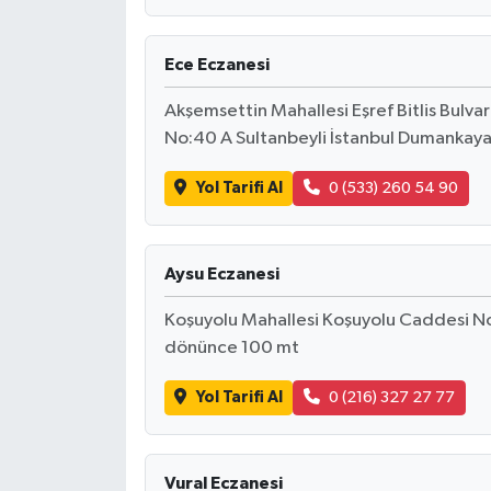
Ece Eczanesi
Akşemsettin Mahallesi Eşref Bitlis Bulvar
No:40 A Sultanbeyli İstanbul Dumankaya
Yol Tarifi Al
0 (533) 260 54 90
Aysu Eczanesi
Koşuyolu Mahallesi Koşuyolu Caddesi No
dönünce 100 mt
Yol Tarifi Al
0 (216) 327 27 77
Vural Eczanesi