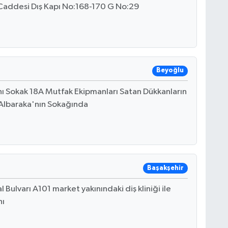
Caddesi Dış Kapı No:168-170 G No:29
Beyoğlu
ı Sokak 18A Mutfak Ekipmanları Satan Dükkanların
Albaraka'nın Sokağında
Başakşehir
Bulvarı A101 market yakınındaki diş kliniği ile
nı