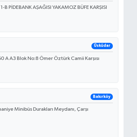
kak 1-B PİDEBANK AŞAĞISI YAKAMOZ BÜFE KARŞISI
Üsküdar
0 A A3 Blok No:8 Ömer Öztürk Camii Karşısı
Bakırköy
niye Minibüs Durakları Meydanı, Çarşı