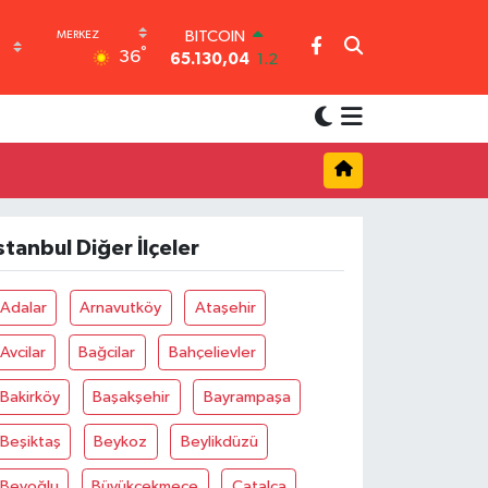
BITCOIN
°
36
65.130,04
1.2
DOLAR
47,7106
0.17
EURO
55,1652
0.27
STERLİN
64,4046
0.35
GRAM ALTIN
6618.49
2.12
stanbul Diğer İlçeler
BİST100
13.773
-19
Adalar
Arnavutköy
Ataşehir
Avcilar
Bağcilar
Bahçelievler
Bakirköy
Başakşehir
Bayrampaşa
Beşiktaş
Beykoz
Beylikdüzü
Beyoğlu
Büyükçekmece
Çatalca