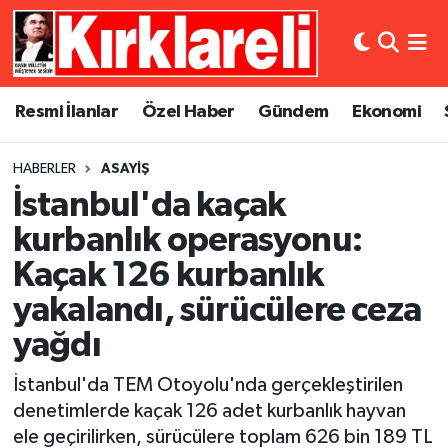
Resmi İlanlar
Asayiş
Künye
Merkez Nöbetçi Eczaneler
Resmi İlanlar
Özel Haber
Gündem
Ekonomi
Özel Haber
Bilim ve Teknoloji
İletişim
Merkez Hava Durumu
HABERLER
ASAYIŞ
Gündem
Dünya
Gizlilik Sözleşmesi
Merkez Trafik Yoğunluk Haritası
İstanbul'da kaçak
Ekonomi
Eğitim
Süper Lig Puan Durumu ve Fikstür
kurbanlık operasyonu:
Kaçak 126 kurbanlık
Siyaset
Kültür Sanat
Tüm Manşetler
yakalandı, sürücülere ceza
Spor
Magazin
Son Dakika Haberleri
yağdı
Medya
Haber Arşivi
İstanbul'da TEM Otoyolu'nda gerçekleştirilen
denetimlerde kaçak 126 adet kurbanlık hayvan
Sağlık
ele geçirilirken, sürücülere toplam 626 bin 189 TL