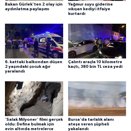
Bakan Gürlek’ten 2 olay için
Yağmur suyu giderine
aydınlatma paylaşımı
sıkışan kediyi itfaiye
kurtardı
6. kattaki balkondan düşen
Çalıntı araçla 10 kilometre
2 yaşındaki çocuk ağır
kaçtı, 380 bin TL ceza yedi
yaralandı
'Salak Milyoner' filmi gerçek
Bursa'da tarlalık alanı
oldu: Define bulmak için
ateşe veren şüpheli
evin altında metrelerce
yakalandı