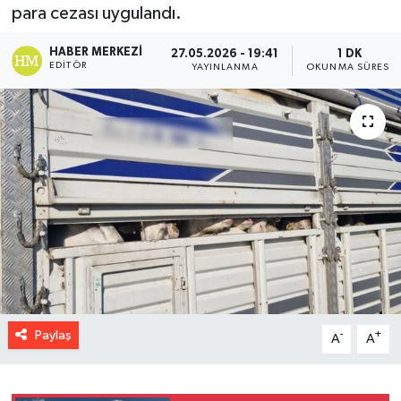
para cezası uygulandı.
HABER MERKEZI
27.05.2026 - 19:41
1 DK
EDITÖR
YAYINLANMA
OKUNMA SÜRESI
Paylaş
-
+
A
A