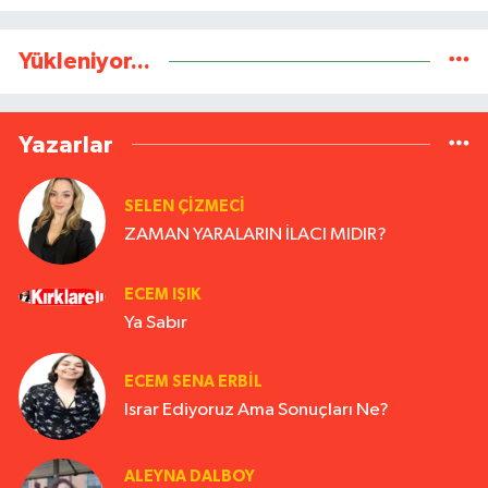
Yükleniyor...
Yazarlar
SELEN ÇİZMECİ
ZAMAN YARALARIN İLACI MIDIR?
ECEM IŞIK
Ya Sabır
ECEM SENA ERBIL
Israr Ediyoruz Ama Sonuçları Ne?
ALEYNA DALBOY