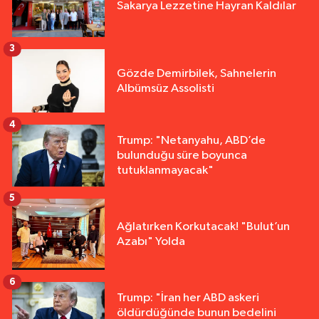
Sakarya Lezzetine Hayran Kaldılar
3
Gözde Demirbilek, Sahnelerin
Albümsüz Assolisti
4
Trump: "Netanyahu, ABD’de
bulunduğu süre boyunca
tutuklanmayacak"
5
Ağlatırken Korkutacak! "Bulut’un
Azabı" Yolda
6
Trump: "İran her ABD askeri
öldürdüğünde bunun bedelini