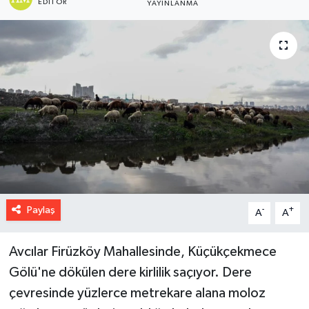
EDITÖR
YAYINLANMA
Paylaş
-
+
A
A
Avcılar Firüzköy Mahallesinde, Küçükçekmece
Gölü'ne dökülen dere kirlilik saçıyor. Dere
çevresinde yüzlerce metrekare alana moloz