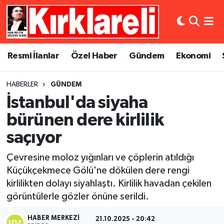
Resmi İlanlar
Asayiş
Künye
Merkez Nöbetçi Eczaneler
Resmi İlanlar
Özel Haber
Gündem
Ekonomi
Özel Haber
Bilim ve Teknoloji
İletişim
Merkez Hava Durumu
HABERLER
GÜNDEM
Gündem
Dünya
Gizlilik Sözleşmesi
Merkez Trafik Yoğunluk Haritası
İstanbul'da siyaha
Ekonomi
Eğitim
Süper Lig Puan Durumu ve Fikstür
bürünen dere kirlilik
saçıyor
Siyaset
Kültür Sanat
Tüm Manşetler
Çevresine moloz yığınları ve çöplerin atıldığı
Spor
Magazin
Son Dakika Haberleri
Küçükçekmece Gölü'ne dökülen dere rengi
kirlilikten dolayı siyahlaştı. Kirlilik havadan çekilen
Medya
Haber Arşivi
görüntülerle gözler önüne serildi.
Sağlık
HABER MERKEZI
21.10.2025 - 20:42