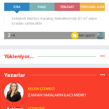
Yükleniyor...
Yazarlar
SELEN ÇİZMECİ
ZAMAN YARALARIN İLACI MIDIR?
ECEM IŞIK