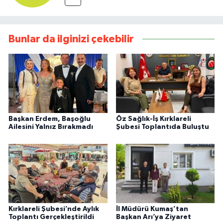
Bunlar da ilginizi çekebilir
Başkan Erdem, Başoğlu
Öz Sağlık-İş Kırklareli
Ailesini Yalnız Bırakmadı
Şubesi Toplantıda Buluştu
Kırklareli Şubesi’nde Aylık
İl Müdürü Kumaş’tan
Toplantı Gerçekleştirildi
Başkan Arı’ya Ziyaret