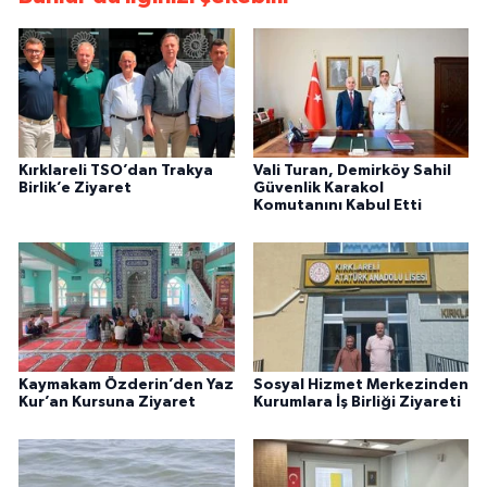
Kırklareli TSO’dan Trakya
Vali Turan, Demirköy Sahil
Birlik’e Ziyaret
Güvenlik Karakol
Komutanını Kabul Etti
Kaymakam Özderin’den Yaz
Sosyal Hizmet Merkezinden
Kur’an Kursuna Ziyaret
Kurumlara İş Birliği Ziyareti