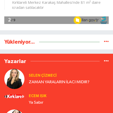
Yükleniyor...
Yazarlar
SELEN ÇİZMECİ
ZAMAN YARALARIN İLACI MIDIR?
ECEM IŞIK
Ya Sabır