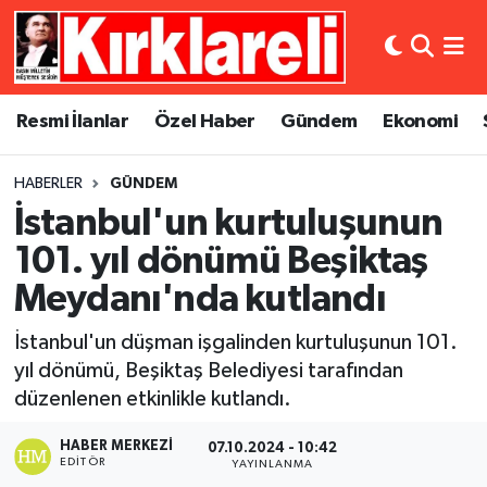
Resmi İlanlar
Asayiş
Künye
Merkez Nöbetçi Eczaneler
Resmi İlanlar
Özel Haber
Gündem
Ekonomi
Özel Haber
Bilim ve Teknoloji
İletişim
Merkez Hava Durumu
HABERLER
GÜNDEM
Gündem
Dünya
Gizlilik Sözleşmesi
Merkez Trafik Yoğunluk Haritası
İstanbul'un kurtuluşunun
Ekonomi
Eğitim
Süper Lig Puan Durumu ve Fikstür
101. yıl dönümü Beşiktaş
Meydanı'nda kutlandı
Siyaset
Kültür Sanat
Tüm Manşetler
İstanbul'un düşman işgalinden kurtuluşunun 101.
Spor
Magazin
Son Dakika Haberleri
yıl dönümü, Beşiktaş Belediyesi tarafından
düzenlenen etkinlikle kutlandı.
Medya
Haber Arşivi
HABER MERKEZI
07.10.2024 - 10:42
EDITÖR
YAYINLANMA
Sağlık