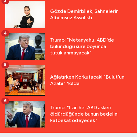
3
Gözde Demirbilek, Sahnelerin
Albümsüz Assolisti
4
Trump: "Netanyahu, ABD’de
bulunduğu süre boyunca
tutuklanmayacak"
5
Ağlatırken Korkutacak! "Bulut’un
Azabı" Yolda
6
Trump: "İran her ABD askeri
öldürdüğünde bunun bedelini
katbekat ödeyecek"