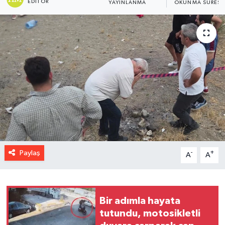
EDITÖR
YAYINLANMA
OKUNMA SÜRESI
Paylaş
-
+
A
A
Bir adımla hayata
tutundu, motosikletli