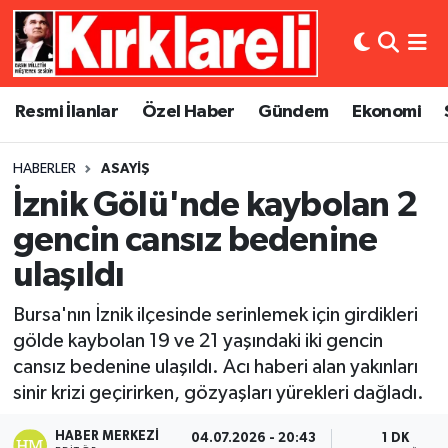
Resmi İlanlar
Asayiş
Künye
Merkez Nöbetçi Eczaneler
Resmi İlanlar
Özel Haber
Gündem
Ekonomi
Özel Haber
Bilim ve Teknoloji
İletişim
Merkez Hava Durumu
HABERLER
ASAYIŞ
Gündem
Dünya
Gizlilik Sözleşmesi
Merkez Trafik Yoğunluk Haritası
İznik Gölü'nde kaybolan 2
Ekonomi
Eğitim
Süper Lig Puan Durumu ve Fikstür
gencin cansız bedenine
ulaşıldı
Siyaset
Kültür Sanat
Tüm Manşetler
Bursa'nın İznik ilçesinde serinlemek için girdikleri
Spor
Magazin
Son Dakika Haberleri
gölde kaybolan 19 ve 21 yaşındaki iki gencin
cansız bedenine ulaşıldı. Acı haberi alan yakınları
Medya
Haber Arşivi
sinir krizi geçirirken, gözyaşları yürekleri dağladı.
Sağlık
HABER MERKEZI
04.07.2026 - 20:43
1 DK