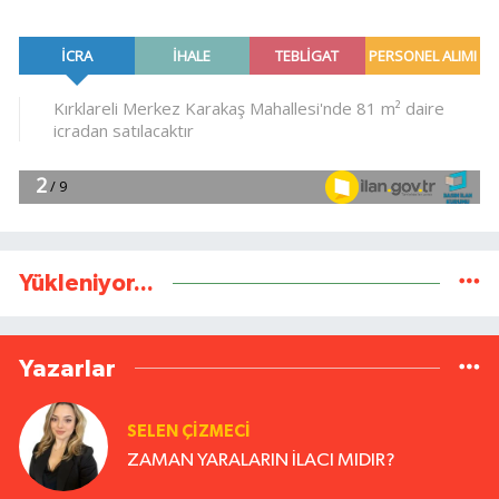
Yükleniyor...
Yazarlar
SELEN ÇİZMECİ
ZAMAN YARALARIN İLACI MIDIR?