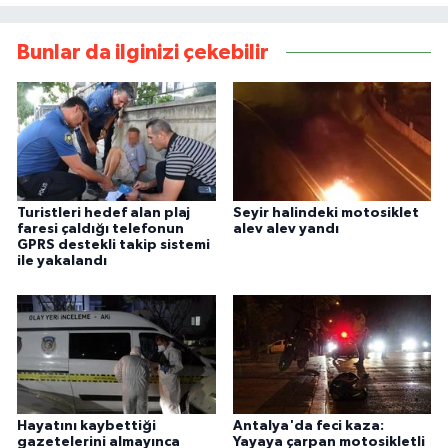
Bunlar da ilginizi çekebilir
Turistleri hedef alan plaj
Seyir halindeki motosiklet
faresi çaldığı telefonun
alev alev yandı
GPRS destekli takip sistemi
ile yakalandı
Hayatını kaybettiği
Antalya'da feci kaza:
gazetelerini almayınca
Yayaya çarpan motosikletli