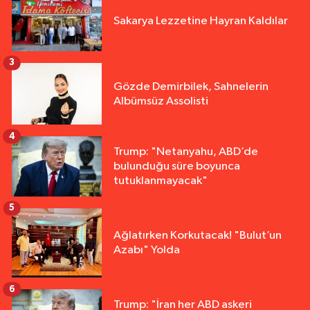
Sakarya Lezzetine Hayran Kaldılar
3
Gözde Demirbilek, Sahnelerin
Albümsüz Assolisti
4
Trump: "Netanyahu, ABD’de
bulunduğu süre boyunca
tutuklanmayacak"
5
Ağlatırken Korkutacak! "Bulut’un
Azabı" Yolda
6
Trump: "İran her ABD askeri