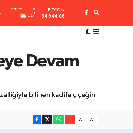
BITCOIN
64.944,08
-0.18
°
36
DOLAR
47,7436
0.18
EURO
55,2510
0.32
STERLİN
64,4811
0.38
meye Devam
GRAM ALTIN
6660.55
0.03
BİST100
13.779
-14
lliğiyle bilinen kadife çiçeğini
-
+
A
A