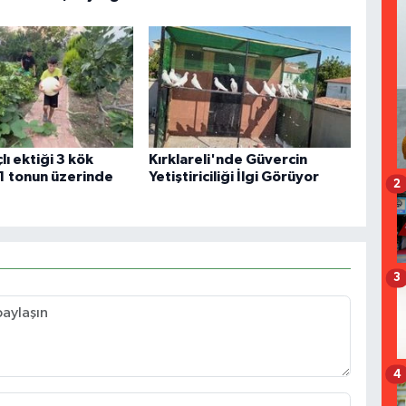
ı ektiği 3 kök
Kırklareli'nde Güvercin
1 tonun üzerinde
Yetiştiriciliği İlgi Görüyor
2
3
4