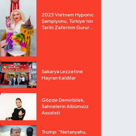
2025 Vietnam Hyponıc
Şampiyonu, Türkiye’nin
Tarihi Zaferinin Gururu
Arzu Yurter’den Bomba
Açılış!
Sakarya Lezzetine
Hayran Kaldılar
Gözde Demirbilek,
Sahnelerin Albümsüz
Assolisti
Trump: "Netanyahu,