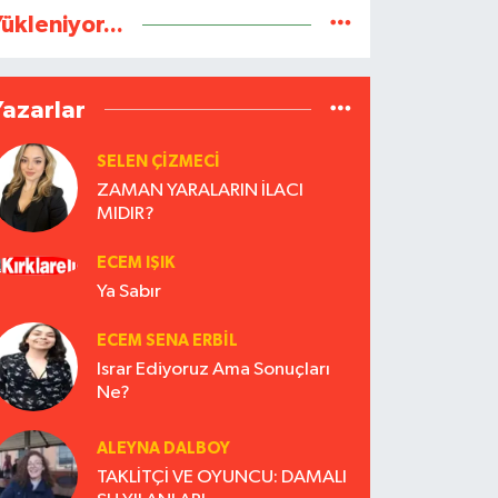
ükleniyor...
Yazarlar
SELEN ÇİZMECİ
ZAMAN YARALARIN İLACI
MIDIR?
ECEM IŞIK
Ya Sabır
ECEM SENA ERBIL
Israr Ediyoruz Ama Sonuçları
Ne?
ALEYNA DALBOY
TAKLİTÇİ VE OYUNCU: DAMALI