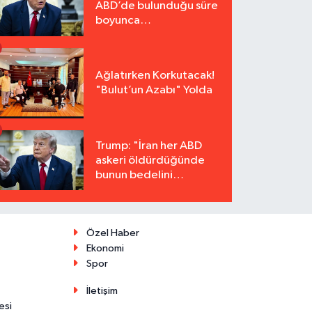
ABD’de bulunduğu süre
boyunca
tutuklanmayacak"
Ağlatırken Korkutacak!
"Bulut’un Azabı" Yolda
Trump: "İran her ABD
askeri öldürdüğünde
bunun bedelini
katbekat ödeyecek"
Özel Haber
Ekonomi
Spor
İletişim
esi