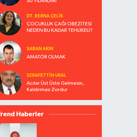
SU YILANLARI
DT. BERNA ÇELIK
ÇOCUKLUK ÇAĞI OBEZİTESİ
NEDEN BU KADAR TEHLİKELİ?
ŞABAN AKIN
AMATÖR OLMAK
ŞERAFETTIN URAL
Acılar Üst Üste Gelmesin,
Kaldırması Zordur
Trend Haberler