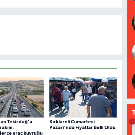
dan Tekirdağ'a
Kırklareli Cumartesi
1
 akını:
Pazarı'nda Fiyatlar Belli Oldu
lerce araç kuyruğu