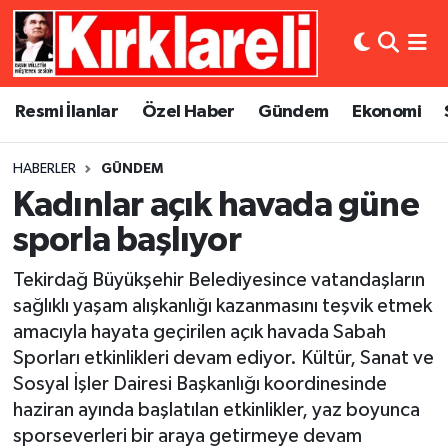
Resmi İlanlar
Asayiş
Künye
Merkez Nöbetçi Eczaneler
Resmi İlanlar
Özel Haber
Gündem
Ekonomi
Özel Haber
Bilim ve Teknoloji
İletişim
Merkez Hava Durumu
HABERLER
GÜNDEM
Gündem
Dünya
Gizlilik Sözleşmesi
Merkez Trafik Yoğunluk Haritası
Kadınlar açık havada güne
Ekonomi
Eğitim
Süper Lig Puan Durumu ve Fikstür
sporla başlıyor
Tekirdağ Büyükşehir Belediyesince vatandaşların
Siyaset
Kültür Sanat
Tüm Manşetler
sağlıklı yaşam alışkanlığı kazanmasını teşvik etmek
amacıyla hayata geçirilen açık havada Sabah
Spor
Magazin
Son Dakika Haberleri
Sporları etkinlikleri devam ediyor. Kültür, Sanat ve
Medya
Haber Arşivi
Sosyal İşler Dairesi Başkanlığı koordinesinde
haziran ayında başlatılan etkinlikler, yaz boyunca
Sağlık
sporseverleri bir araya getirmeye devam