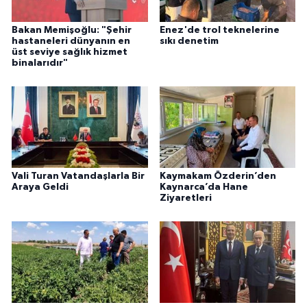
Bakan Memişoğlu: "Şehir
Enez'de trol teknelerine
hastaneleri dünyanın en
sıkı denetim
üst seviye sağlık hizmet
binalarıdır"
Vali Turan Vatandaşlarla Bir
Kaymakam Özderin’den
Araya Geldi
Kaynarca’da Hane
Ziyaretleri