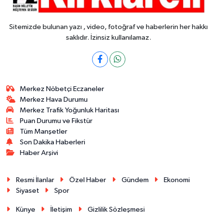
Sitemizde bulunan yazı , video, fotoğraf ve haberlerin her hakkı
saklıdır. İzinsiz kullanılamaz.
Merkez Nöbetçi Eczaneler
Merkez Hava Durumu
Merkez Trafik Yoğunluk Haritası
Puan Durumu ve Fikstür
Tüm Manşetler
Son Dakika Haberleri
Haber Arşivi
Resmi İlanlar
Özel Haber
Gündem
Ekonomi
Siyaset
Spor
Künye
İletişim
Gizlilik Sözleşmesi