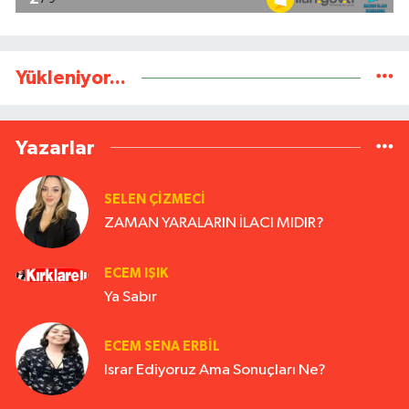
Yükleniyor...
Yazarlar
SELEN ÇİZMECİ
ZAMAN YARALARIN İLACI MIDIR?
ECEM IŞIK
Ya Sabır
ECEM SENA ERBIL
Israr Ediyoruz Ama Sonuçları Ne?