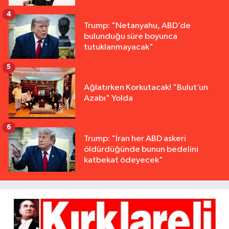
4
Trump: "Netanyahu, ABD’de
bulunduğu süre boyunca
tutuklanmayacak"
5
Ağlatırken Korkutacak! "Bulut’un
Azabı" Yolda
6
Trump: "İran her ABD askeri
öldürdüğünde bunun bedelini
katbekat ödeyecek"