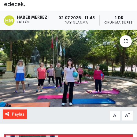
edecek.
HABER MERKEZI
02.07.2026 - 11:45
1 DK
EDITÖR
YAYINLANMA
OKUNMA SÜRESI
Paylaş
-
+
A
A