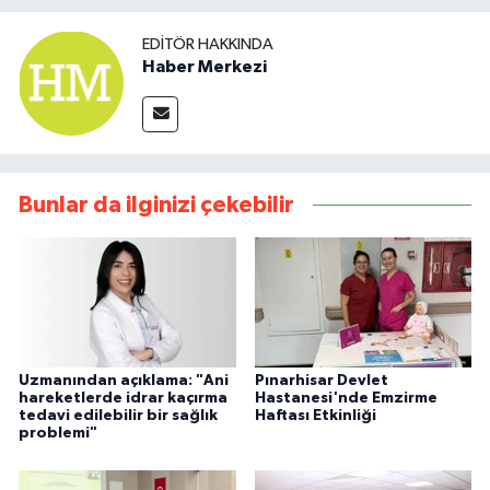
EDITÖR HAKKINDA
Haber Merkezi
Bunlar da ilginizi çekebilir
Uzmanından açıklama: "Ani
Pınarhisar Devlet
hareketlerde idrar kaçırma
Hastanesi'nde Emzirme
tedavi edilebilir bir sağlık
Haftası Etkinliği
problemi"