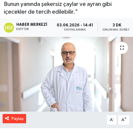
Bunun yanında şekersiz çaylar ve ayran gibi
içecekler de tercih edilebilir."
HABER MERKEZI
03.06.2026 - 14:41
3 DK
EDITÖR
YAYINLANMA
OKUNMA SÜRESI
Paylaş
-
+
A
A