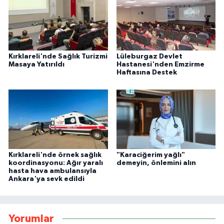
Kırklareli'nde Sağlık Turizmi
Lüleburgaz Devlet
Masaya Yatırıldı
Hastanesi'nden Emzirme
Haftasına Destek
Kırklareli'nde örnek sağlık
"Karaciğerim yağlı"
koordinasyonu: Ağır yaralı
demeyin, önlemini alın
hasta hava ambulansıyla
Ankara'ya sevk edildi
Yorumlar