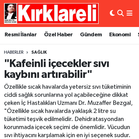
Resmi İlanlar
Asayiş
Künye
Merkez Nöbetçi Eczaneler
Resmi İlanlar
Özel Haber
Gündem
Ekonomi
Özel Haber
Bilim ve Teknoloji
İletişim
Merkez Hava Durumu
HABERLER
SAĞLIK
Gündem
Dünya
Gizlilik Sözleşmesi
Merkez Trafik Yoğunluk Haritası
"Kafeinli içecekler sıvı
Ekonomi
Eğitim
Süper Lig Puan Durumu ve Fikstür
kaybını artırabilir"
Özellikle sıcak havalarda yetersiz sıvı tüketiminin
Siyaset
Kültür Sanat
Tüm Manşetler
ciddi sağlık sorunlarına yol açabileceğine dikkat
çeken İç Hastalıkları Uzmanı Dr. Muzaffer Bezgal,
Spor
Magazin
Son Dakika Haberleri
"Özellikle sıcak havalarda yaklaşık 2 litre su
Medya
Haber Arşivi
tüketimi teşvik edilmelidir. Dehidratasyondan
korunmada içecek seçimi de önemlidir. Vücudun
Sağlık
sıvı ihtiyacını karşılamak için en iyi seçenek sudur.