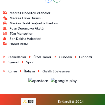
Merkez Nöbetçi Eczaneler
Merkez Hava Durumu
Merkez Trafik Yoğunluk Haritası
Puan Durumu ve Fikstür
Tüm Manşetler
Son Dakika Haberleri
Haber Arşivi
Resmi İlanlar
Özel Haber
Gündem
Ekonomi
Siyaset
Spor
Künye
İletişim
Gizlilik Sözleşmesi
RSS
Kırklareli @ 2024