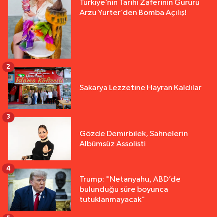
Türkiye’nin Tarihi Zaferinin Gururu
Arzu Yurter’den Bomba Açılış!
2
Sakarya Lezzetine Hayran Kaldılar
3
Gözde Demirbilek, Sahnelerin
Albümsüz Assolisti
4
Trump: "Netanyahu, ABD’de
bulunduğu süre boyunca
tutuklanmayacak"