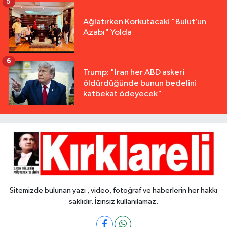
5
Ağlatırken Korkutacak! "Bulut’un
Azabı" Yolda
6
Trump: "İran her ABD askeri
öldürdüğünde bunun bedelini
katbekat ödeyecek"
Sitemizde bulunan yazı , video, fotoğraf ve haberlerin her hakkı
saklıdır. İzinsiz kullanılamaz.