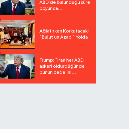
ABD’de bulunduğu süre
boyunca
tutuklanmayacak"
Ağlatırken Korkutacak!
"Bulut’un Azabı" Yolda
Trump: "İran her ABD
askeri öldürdüğünde
bunun bedelini
katbekat ödeyecek"