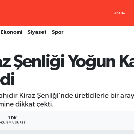
Ekonomi
Siyaset
Spor
az Şenliği Yoğun Ka
ldi
ahıdır Kiraz Şenliği’nde üreticilerle bir ar
ine dikkat çekti.
1 DK
OKUNMA SÜRESI