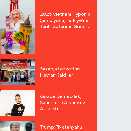
2025 Vietnam Hyponıc
Şampiyonu, Türkiye’nin
Tarihi Zaferinin Gururu
Arzu Yurter’den Bomba
Açılış!
Sakarya Lezzetine
Hayran Kaldılar
Gözde Demirbilek,
Sahnelerin Albümsüz
Assolisti
Trump: "Netanyahu,