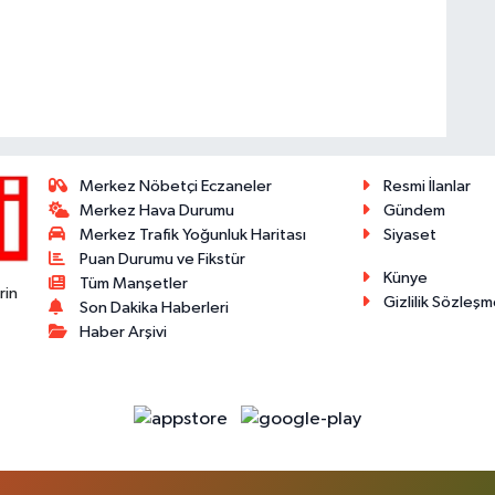
Merkez Nöbetçi Eczaneler
Resmi İlanlar
Merkez Hava Durumu
Gündem
Merkez Trafik Yoğunluk Haritası
Siyaset
Puan Durumu ve Fikstür
Künye
Tüm Manşetler
rin
Gizlilik Sözleşm
Son Dakika Haberleri
Haber Arşivi