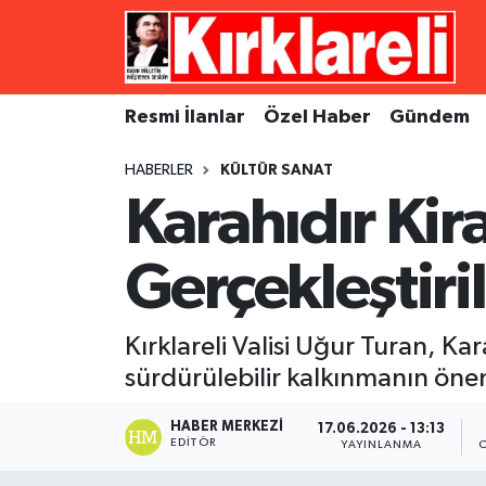
Resmi İlanlar
Asayiş
Künye
Merkez Nöbetçi Eczaneler
Resmi İlanlar
Özel Haber
Gündem
Özel Haber
Bilim ve Teknoloji
İletişim
Merkez Hava Durumu
HABERLER
KÜLTÜR SANAT
Gündem
Dünya
Gizlilik Sözleşmesi
Merkez Trafik Yoğunluk Haritası
Karahıdır Kir
Ekonomi
Eğitim
Süper Lig Puan Durumu ve Fikstür
Gerçekleştiri
Siyaset
Kültür Sanat
Tüm Manşetler
Kırklareli Valisi Uğur Turan, Kar
Spor
Magazin
Son Dakika Haberleri
sürdürülebilir kalkınmanın önem
Medya
Haber Arşivi
HABER MERKEZI
17.06.2026 - 13:13
EDITÖR
YAYINLANMA
Sağlık