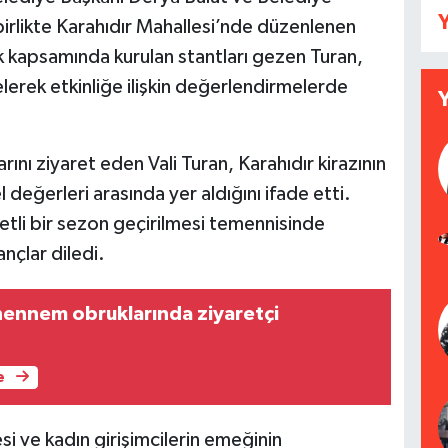
Y
birlikte Karahıdır Mahallesi’nde düzenlenen
lik kapsamında kurulan stantları gezen Turan,
elerek etkinliğe ilişkin değerlendirmelerde
arını ziyaret eden Vali Turan, Karahıdır kirazının
l değerleri arasında yer aldığını ifade etti.
etli bir sezon geçirilmesi temennisinde
ançlar diledi.
ennem obruklarında ziyaretçi
e
si ve kadın girişimcilerin emeğinin