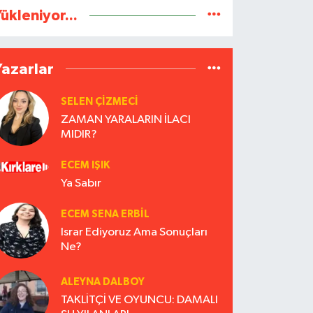
ükleniyor...
Yazarlar
SELEN ÇİZMECİ
ZAMAN YARALARIN İLACI
MIDIR?
ECEM IŞIK
Ya Sabır
ECEM SENA ERBIL
Israr Ediyoruz Ama Sonuçları
Ne?
ALEYNA DALBOY
TAKLİTÇİ VE OYUNCU: DAMALI