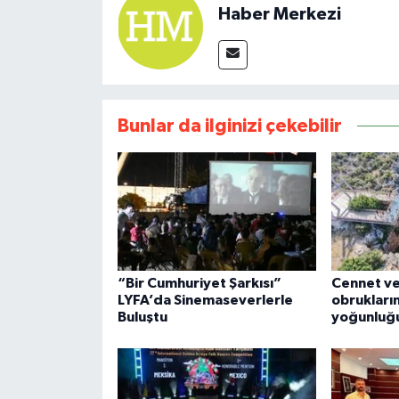
Haber Merkezi
Bunlar da ilginizi çekebilir
“Bir Cumhuriyet Şarkısı”
Cennet v
LYFA’da Sinemaseverlerle
obrukları
Buluştu
yoğunluğ