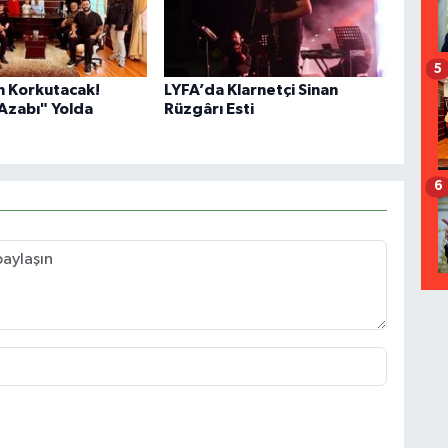
5
n Korkutacak!
LYFA’da Klarnetçi Sinan
 Azabı" Yolda
Rüzgârı Esti
6