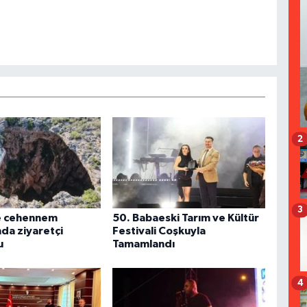
2
3
e cehennem
50. Babaeski Tarım ve Kültür
nda ziyaretçi
Festivali Coşkuyla
u
Tamamlandı
4