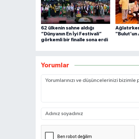
62 ülkenin sahne aldığı
Ağlatırke
“Dünyanın En İyi Festivali”
"Bulut’un
görkemli bir finalle sona erdi
Yorumlar