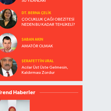
SU YILANLARI
DT. BERNA ÇELIK
ÇOCUKLUK ÇAĞI OBEZİTESİ
NEDEN BU KADAR TEHLİKELİ?
ŞABAN AKIN
AMATÖR OLMAK
ŞERAFETTIN URAL
Acılar Üst Üste Gelmesin,
Kaldırması Zordur
Trend Haberler