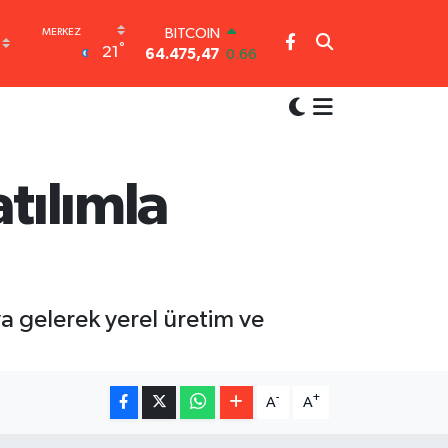
BITCOIN
°
21
64.475,47
0.66
DOLAR
47,5971
0.05
EURO
55,1336
0.18
STERLİN
64,2534
0.22
tılımla
GRAM ALTIN
6527.85
0.54
BİST100
13.703
0
aya gelerek yerel üretim ve
-
+
A
A