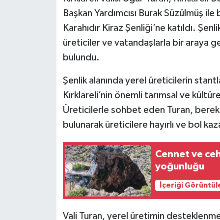
Başkan Yardımcısı Burak Süzülmüş ile 
Karahıdır Kiraz Şenliği’ne katıldı. Şen
üreticiler ve vatandaşlarla bir araya g
bulundu.
Şenlik alanında yerel üreticilerin stantl
Kırklareli’nin önemli tarımsal ve kültüre
Üreticilerle sohbet eden Turan, berek
bulunarak üreticilere hayırlı ve bol kaz
Cennet ve ceh
yoğunluğu
İçeriği Görüntül
Vali Turan, yerel üretimin desteklenme