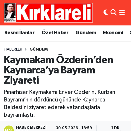
Resmi İlanlar
Asayiş
Künye
Merkez Nöbetçi Eczaneler
Resmi İlanlar
Özel Haber
Gündem
Ekonomi
Özel Haber
Bilim ve Teknoloji
İletişim
Merkez Hava Durumu
HABERLER
GÜNDEM
Gündem
Dünya
Gizlilik Sözleşmesi
Merkez Trafik Yoğunluk Haritası
Kaymakam Özderin’den
Ekonomi
Eğitim
Süper Lig Puan Durumu ve Fikstür
Kaynarca’ya Bayram
Ziyareti
Siyaset
Kültür Sanat
Tüm Manşetler
Pınarhisar Kaymakamı Enver Özderin, Kurban
Spor
Magazin
Son Dakika Haberleri
Bayramı’nın dördüncü gününde Kaynarca
Beldesi’ni ziyaret ederek vatandaşlarla
Medya
Haber Arşivi
bayramlaştı.
Sağlık
HABER MERKEZI
30.05.2026 - 18:59
1 DK