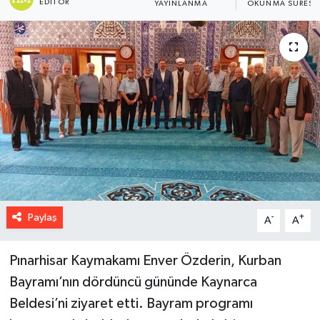
EDITÖR
YAYINLANMA
OKUNMA SÜRESI
Paylaş
-
+
A
A
Pınarhisar Kaymakamı Enver Özderin, Kurban
Bayramı’nın dördüncü gününde Kaynarca
Beldesi’ni ziyaret etti. Bayram programı