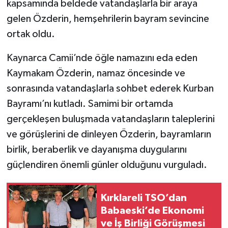
kapsamında beldede vatandaşlarla bir araya
gelen Özderin, hemşehrilerin bayram sevincine
ortak oldu.
Kaynarca Camii’nde öğle namazını eda eden
Kaymakam Özderin, namaz öncesinde ve
sonrasında vatandaşlarla sohbet ederek Kurban
Bayramı’nı kutladı. Samimi bir ortamda
gerçekleşen buluşmada vatandaşların taleplerini
ve görüşlerini de dinleyen Özderin, bayramların
birlik, beraberlik ve dayanışma duygularını
güçlendiren önemli günler olduğunu vurguladı.
Kırklareli TSO’dan
Babaeski’de Ekonomi
ve İş Birliği Görüşmesi