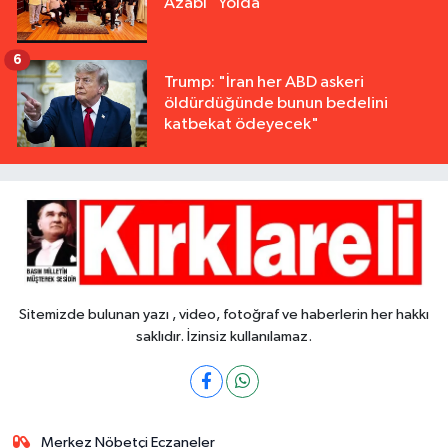
Azabı" Yolda
6
Trump: "İran her ABD askeri
öldürdüğünde bunun bedelini
katbekat ödeyecek"
Sitemizde bulunan yazı , video, fotoğraf ve haberlerin her hakkı
saklıdır. İzinsiz kullanılamaz.
Merkez Nöbetçi Eczaneler