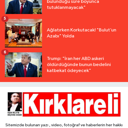
bulunduğu süre boyunca
tutuklanmayacak"
5
Ağlatırken Korkutacak! "Bulut’un
Azabı" Yolda
6
Trump: "İran her ABD askeri
öldürdüğünde bunun bedelini
katbekat ödeyecek"
Sitemizde bulunan yazı , video, fotoğraf ve haberlerin her hakkı