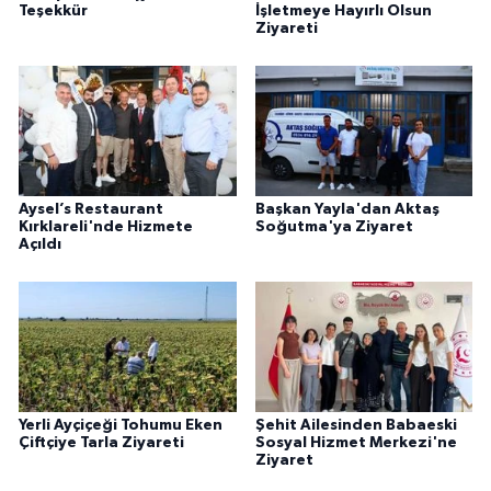
Teşekkür
İşletmeye Hayırlı Olsun
Ziyareti
Aysel’s Restaurant
Başkan Yayla'dan Aktaş
Kırklareli'nde Hizmete
Soğutma'ya Ziyaret
Açıldı
Yerli Ayçiçeği Tohumu Eken
Şehit Ailesinden Babaeski
Çiftçiye Tarla Ziyareti
Sosyal Hizmet Merkezi'ne
Ziyaret