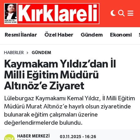
Resmi İlanlar
Asayiş
Künye
Merkez Nöbetçi Eczaneler
Resmi İlanlar
Özel Haber
Gündem
Ekonomi
Özel Haber
Bilim ve Teknoloji
İletişim
Merkez Hava Durumu
HABERLER
GÜNDEM
Gündem
Dünya
Gizlilik Sözleşmesi
Merkez Trafik Yoğunluk Haritası
Kaymakam Yıldız’dan İl
Ekonomi
Eğitim
Süper Lig Puan Durumu ve Fikstür
Milli Eğitim Müdürü
Altınöz’e Ziyaret
Siyaset
Kültür Sanat
Tüm Manşetler
Lüleburgaz Kaymakamı Kemal Yıldız, İl Milli Eğitim
Spor
Magazin
Son Dakika Haberleri
Müdürü Murat Altınöz’e hayırlı olsun ziyaretinde
bulunarak eğitim çalışmaları üzerine
Medya
Haber Arşivi
değerlendirmelerde bulundu.
Sağlık
HABER MERKEZI
03.11.2025 - 16:26