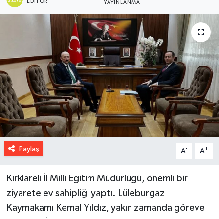
EDITÖR
YAYINLANMA
Paylaş
-
+
A
A
Kırklareli İl Milli Eğitim Müdürlüğü, önemli bir
ziyarete ev sahipliği yaptı. Lüleburgaz
Kaymakamı Kemal Yıldız, yakın zamanda göreve