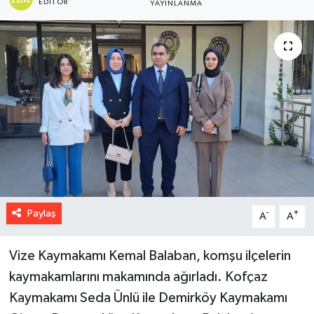
EDITÖR
YAYINLANMA
Paylaş
-
+
A
A
Vize Kaymakamı Kemal Balaban, komşu ilçelerin
kaymakamlarını makamında ağırladı. Kofçaz
Kaymakamı Seda Ünlü ile Demirköy Kaymakamı