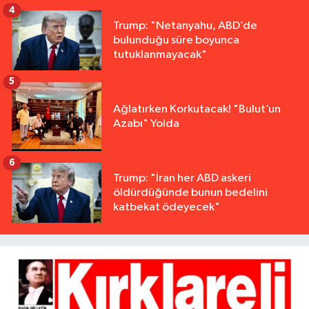
4
Trump: "Netanyahu, ABD’de
bulunduğu süre boyunca
tutuklanmayacak"
5
Ağlatırken Korkutacak! "Bulut’un
Azabı" Yolda
6
Trump: "İran her ABD askeri
öldürdüğünde bunun bedelini
katbekat ödeyecek"