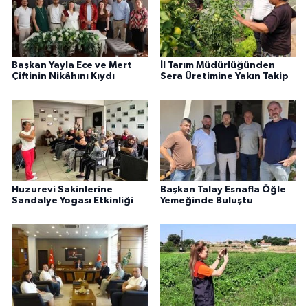
Başkan Yayla Ece ve Mert
İl Tarım Müdürlüğünden
Çiftinin Nikâhını Kıydı
Sera Üretimine Yakın Takip
Huzurevi Sakinlerine
Başkan Talay Esnafla Öğle
Sandalye Yogası Etkinliği
Yemeğinde Buluştu