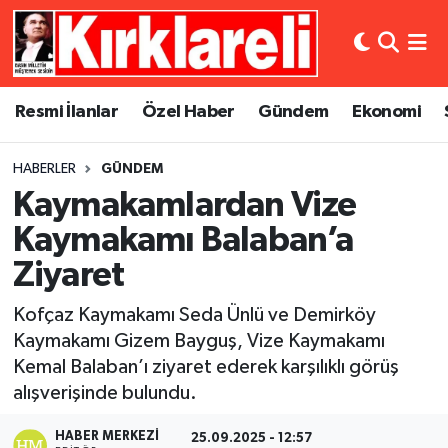
Resmi İlanlar
Asayiş
Künye
Merkez Nöbetçi Eczaneler
Resmi İlanlar
Özel Haber
Gündem
Ekonomi
Özel Haber
Bilim ve Teknoloji
İletişim
Merkez Hava Durumu
HABERLER
GÜNDEM
Gündem
Dünya
Gizlilik Sözleşmesi
Merkez Trafik Yoğunluk Haritası
Kaymakamlardan Vize
Ekonomi
Eğitim
Süper Lig Puan Durumu ve Fikstür
Kaymakamı Balaban’a
Ziyaret
Siyaset
Kültür Sanat
Tüm Manşetler
Kofçaz Kaymakamı Seda Ünlü ve Demirköy
Spor
Magazin
Son Dakika Haberleri
Kaymakamı Gizem Bayguş, Vize Kaymakamı
Kemal Balaban’ı ziyaret ederek karşılıklı görüş
Medya
Haber Arşivi
alışverişinde bulundu.
Sağlık
HABER MERKEZI
25.09.2025 - 12:57