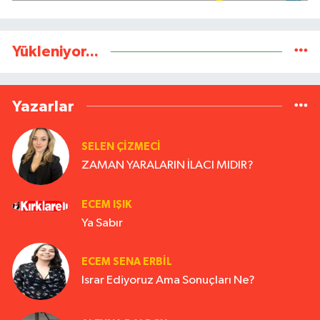
Yükleniyor...
Yazarlar
SELEN ÇİZMECİ
ZAMAN YARALARIN İLACI MIDIR?
ECEM IŞIK
Ya Sabır
ECEM SENA ERBIL
Israr Ediyoruz Ama Sonuçları Ne?