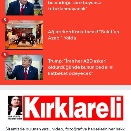
bulunduğu süre boyunca
tutuklanmayacak"
5
Ağlatırken Korkutacak! "Bulut’un
Azabı" Yolda
6
Trump: "İran her ABD askeri
öldürdüğünde bunun bedelini
katbekat ödeyecek"
Sitemizde bulunan yazı , video, fotoğraf ve haberlerin her hakkı