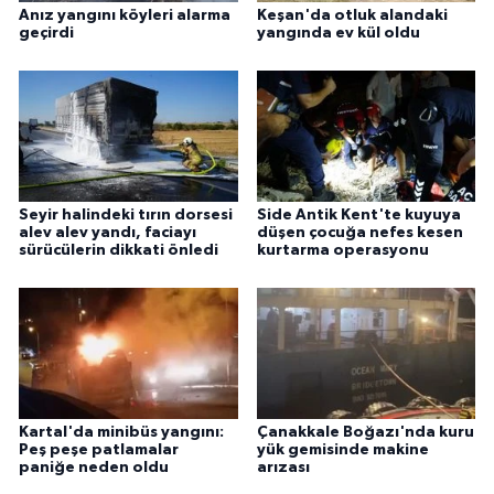
Anız yangını köyleri alarma
Keşan'da otluk alandaki
geçirdi
yangında ev kül oldu
Seyir halindeki tırın dorsesi
Side Antik Kent'te kuyuya
alev alev yandı, faciayı
düşen çocuğa nefes kesen
sürücülerin dikkati önledi
kurtarma operasyonu
Kartal'da minibüs yangını:
Çanakkale Boğazı'nda kuru
Peş peşe patlamalar
yük gemisinde makine
paniğe neden oldu
arızası