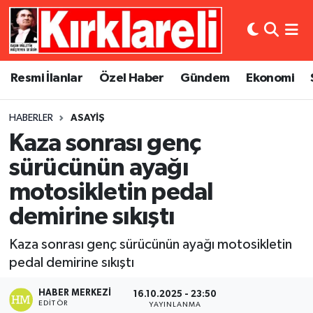
Resmi İlanlar
Asayiş
Künye
Merkez Nöbetçi Eczaneler
Resmi İlanlar
Özel Haber
Gündem
Ekonomi
Özel Haber
Bilim ve Teknoloji
İletişim
Merkez Hava Durumu
HABERLER
ASAYIŞ
Gündem
Dünya
Gizlilik Sözleşmesi
Merkez Trafik Yoğunluk Haritası
Kaza sonrası genç
Ekonomi
Eğitim
Süper Lig Puan Durumu ve Fikstür
sürücünün ayağı
motosikletin pedal
Siyaset
Kültür Sanat
Tüm Manşetler
demirine sıkıştı
Spor
Magazin
Son Dakika Haberleri
Kaza sonrası genç sürücünün ayağı motosikletin
pedal demirine sıkıştı
Medya
Haber Arşivi
HABER MERKEZI
16.10.2025 - 23:50
Sağlık
EDITÖR
YAYINLANMA