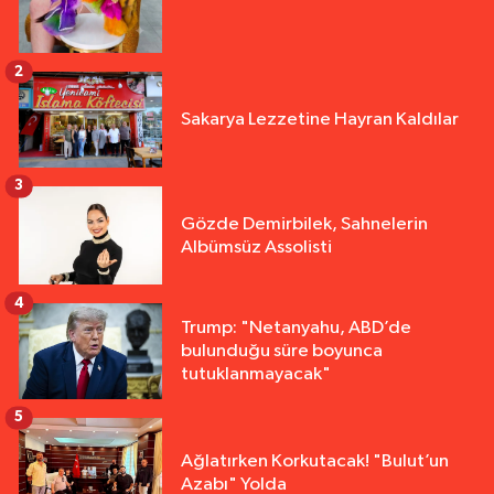
2
Sakarya Lezzetine Hayran Kaldılar
3
Gözde Demirbilek, Sahnelerin
Albümsüz Assolisti
4
Trump: "Netanyahu, ABD’de
bulunduğu süre boyunca
tutuklanmayacak"
5
Ağlatırken Korkutacak! "Bulut’un
Azabı" Yolda