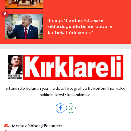
6
Trump: "İran her ABD askeri
öldürdüğünde bunun bedelini
katbekat ödeyecek"
Sitemizde bulunan yazı , video, fotoğraf ve haberlerin her hakkı
saklıdır. İzinsiz kullanılamaz.
Merkez Nöbetçi Eczaneler