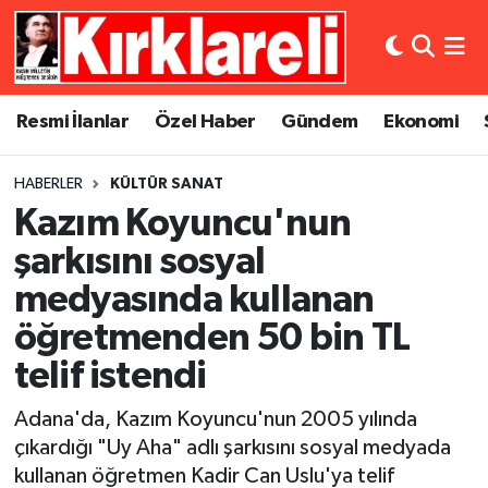
Resmi İlanlar
Asayiş
Künye
Merkez Nöbetçi Eczaneler
Resmi İlanlar
Özel Haber
Gündem
Ekonomi
Özel Haber
Bilim ve Teknoloji
İletişim
Merkez Hava Durumu
HABERLER
KÜLTÜR SANAT
Gündem
Dünya
Gizlilik Sözleşmesi
Merkez Trafik Yoğunluk Haritası
Kazım Koyuncu'nun
Ekonomi
Eğitim
Süper Lig Puan Durumu ve Fikstür
şarkısını sosyal
medyasında kullanan
Siyaset
Kültür Sanat
Tüm Manşetler
öğretmenden 50 bin TL
Spor
Magazin
Son Dakika Haberleri
telif istendi
Medya
Haber Arşivi
Adana'da, Kazım Koyuncu'nun 2005 yılında
çıkardığı "Uy Aha" adlı şarkısını sosyal medyada
Sağlık
kullanan öğretmen Kadir Can Uslu'ya telif