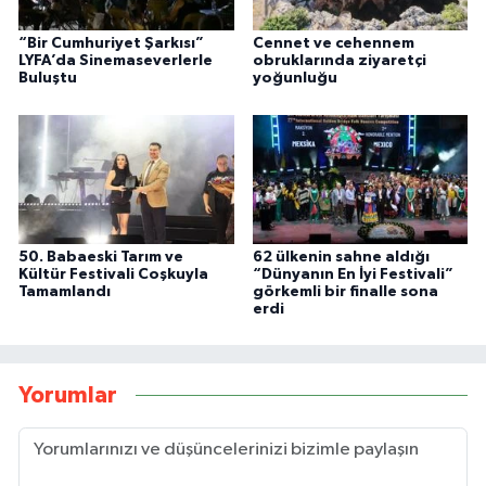
“Bir Cumhuriyet Şarkısı”
Cennet ve cehennem
LYFA’da Sinemaseverlerle
obruklarında ziyaretçi
Buluştu
yoğunluğu
50. Babaeski Tarım ve
62 ülkenin sahne aldığı
Kültür Festivali Coşkuyla
“Dünyanın En İyi Festivali”
Tamamlandı
görkemli bir finalle sona
erdi
Yorumlar