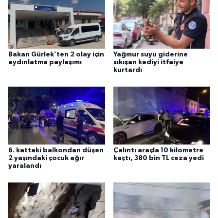
Bakan Gürlek’ten 2 olay için
Yağmur suyu giderine
aydınlatma paylaşımı
sıkışan kediyi itfaiye
kurtardı
6. kattaki balkondan düşen
Çalıntı araçla 10 kilometre
2 yaşındaki çocuk ağır
kaçtı, 380 bin TL ceza yedi
yaralandı