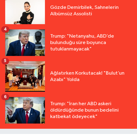
Gözde Demirbilek, Sahnelerin
Albümsüz Assolisti
4
Trump: "Netanyahu, ABD’de
bulunduğu süre boyunca
tutuklanmayacak"
5
Ağlatırken Korkutacak! "Bulut’un
Azabı" Yolda
6
Trump: "İran her ABD askeri
öldürdüğünde bunun bedelini
katbekat ödeyecek"