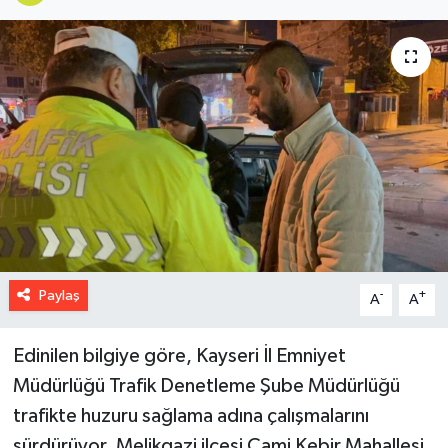
Paylaş
-
+
A
A
Edinilen bilgiye göre, Kayseri İl Emniyet
Müdürlüğü Trafik Denetleme Şube Müdürlüğü
trafikte huzuru sağlama adına çalışmalarını
sürdürüyor. Melikgazi ilçesi Cami Kebir Mahallesi