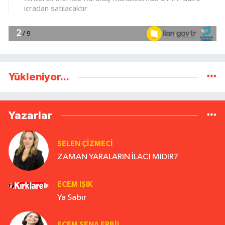
Yükleniyor...
Yazarlar
SELEN ÇİZMECİ
ZAMAN YARALARIN İLACI MIDIR?
ECEM IŞIK
Ya Sabır
ECEM SENA ERBIL