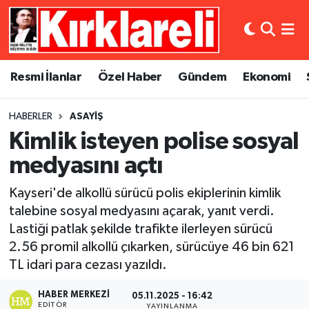
Resmi İlanlar
Asayiş
Künye
Merkez Nöbetçi Eczaneler
Resmi İlanlar
Özel Haber
Gündem
Ekonomi
Özel Haber
Bilim ve Teknoloji
İletişim
Merkez Hava Durumu
HABERLER
ASAYIŞ
Gündem
Dünya
Gizlilik Sözleşmesi
Merkez Trafik Yoğunluk Haritası
Kimlik isteyen polise sosyal
Ekonomi
Eğitim
Süper Lig Puan Durumu ve Fikstür
medyasını açtı
Kayseri'de alkollü sürücü polis ekiplerinin kimlik
Siyaset
Kültür Sanat
Tüm Manşetler
talebine sosyal medyasını açarak, yanıt verdi.
Lastiği patlak şekilde trafikte ilerleyen sürücü
Spor
Magazin
Son Dakika Haberleri
2.56 promil alkollü çıkarken, sürücüye 46 bin 621
Medya
Haber Arşivi
TL idari para cezası yazıldı.
HABER MERKEZI
05.11.2025 - 16:42
Sağlık
EDITÖR
YAYINLANMA