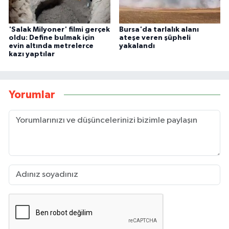
'Salak Milyoner' filmi gerçek
Bursa'da tarlalık alanı
oldu: Define bulmak için
ateşe veren şüpheli
evin altında metrelerce
yakalandı
kazı yaptılar
Yorumlar