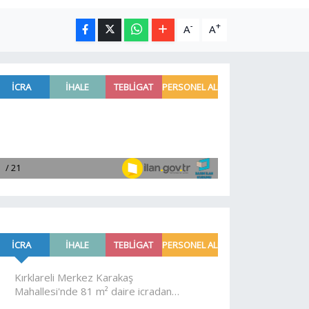
-
+
A
A