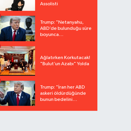
Assolisti
Trump: "Netanyahu,
ABD’de bulunduğu süre
boyunca
tutuklanmayacak"
Ağlatırken Korkutacak!
"Bulut’un Azabı" Yolda
Trump: "İran her ABD
askeri öldürdüğünde
bunun bedelini
katbekat ödeyecek"