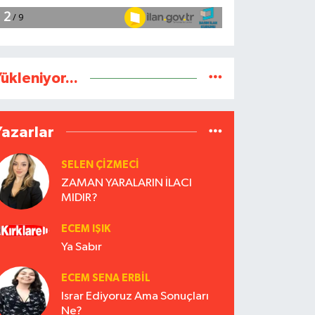
ükleniyor...
Yazarlar
SELEN ÇİZMECİ
ZAMAN YARALARIN İLACI
MIDIR?
ECEM IŞIK
Ya Sabır
ECEM SENA ERBIL
Israr Ediyoruz Ama Sonuçları
Ne?