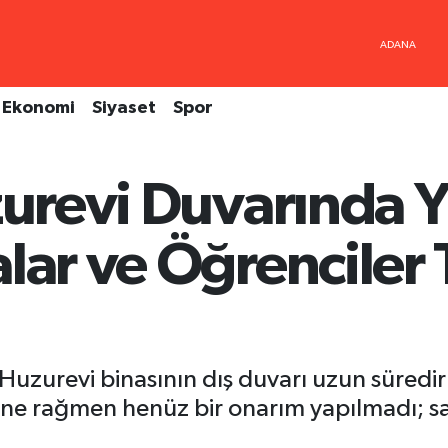
Ekonomi
Siyaset
Spor
zurevi Duvarında Y
lar ve Öğrenciler 
zurevi binasının dış duvarı uzun süredir y
e rağmen henüz bir onarım yapılmadı; sad