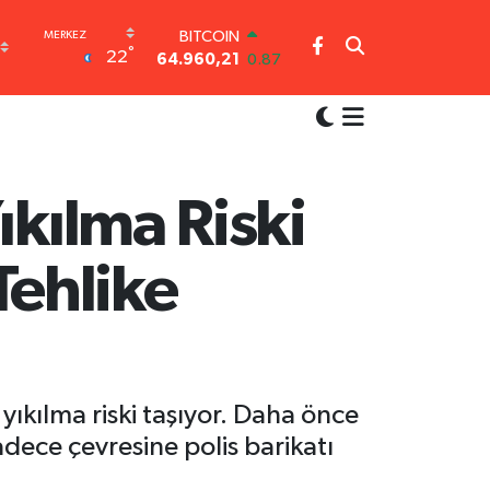
64.960,21
0.87
DOLAR
°
22
47,7436
0.18
EURO
55,2510
0.32
STERLİN
64,4811
0.38
GRAM ALTIN
6660.55
0.03
ıkılma Riski
BİST100
13.779
-14
Tehlike
ıkılma riski taşıyor. Daha önce
ece çevresine polis barikatı