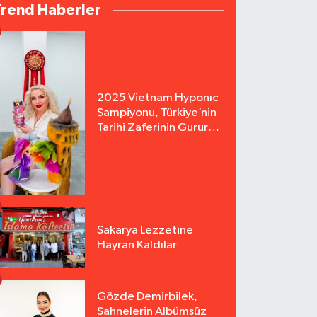
Trend Haberler
2025 Vietnam Hyponıc
Şampiyonu, Türkiye’nin
Tarihi Zaferinin Gururu
Arzu Yurter’den Bomba
Açılış!
Sakarya Lezzetine
Hayran Kaldılar
Gözde Demirbilek,
Sahnelerin Albümsüz