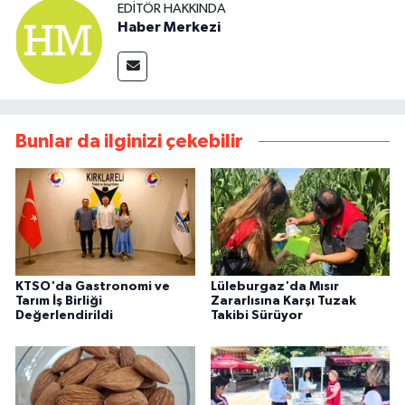
EDITÖR HAKKINDA
Haber Merkezi
Bunlar da ilginizi çekebilir
KTSO'da Gastronomi ve
Lüleburgaz'da Mısır
Tarım İş Birliği
Zararlısına Karşı Tuzak
Değerlendirildi
Takibi Sürüyor