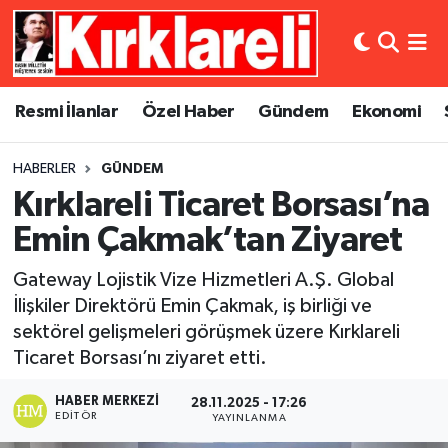
Resmi İlanlar
Asayiş
Künye
Merkez Nöbetçi Eczaneler
Resmi İlanlar
Özel Haber
Gündem
Ekonomi
Özel Haber
Bilim ve Teknoloji
İletişim
Merkez Hava Durumu
HABERLER
GÜNDEM
Gündem
Dünya
Gizlilik Sözleşmesi
Merkez Trafik Yoğunluk Haritası
Kırklareli Ticaret Borsası’na
Ekonomi
Eğitim
Süper Lig Puan Durumu ve Fikstür
Emin Çakmak’tan Ziyaret
Gateway Lojistik Vize Hizmetleri A.Ş. Global
Siyaset
Kültür Sanat
Tüm Manşetler
İlişkiler Direktörü Emin Çakmak, iş birliği ve
sektörel gelişmeleri görüşmek üzere Kırklareli
Spor
Magazin
Son Dakika Haberleri
Ticaret Borsası’nı ziyaret etti.
Medya
Haber Arşivi
HABER MERKEZI
28.11.2025 - 17:26
EDITÖR
YAYINLANMA
Sağlık