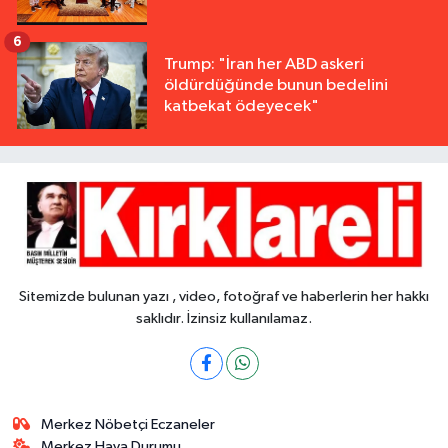
6
Trump: "İran her ABD askeri
öldürdüğünde bunun bedelini
katbekat ödeyecek"
Sitemizde bulunan yazı , video, fotoğraf ve haberlerin her hakkı
saklıdır. İzinsiz kullanılamaz.
Merkez Nöbetçi Eczaneler
Merkez Hava Durumu