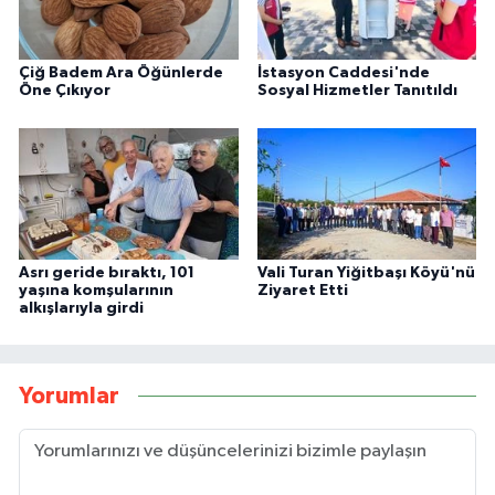
Çiğ Badem Ara Öğünlerde
İstasyon Caddesi'nde
Öne Çıkıyor
Sosyal Hizmetler Tanıtıldı
Asrı geride bıraktı, 101
Vali Turan Yiğitbaşı Köyü'nü
yaşına komşularının
Ziyaret Etti
alkışlarıyla girdi
Yorumlar