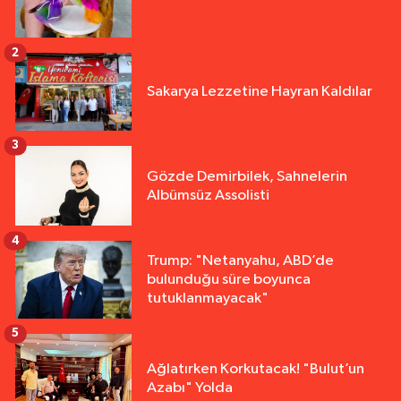
2
Sakarya Lezzetine Hayran Kaldılar
3
Gözde Demirbilek, Sahnelerin
Albümsüz Assolisti
4
Trump: "Netanyahu, ABD’de
bulunduğu süre boyunca
tutuklanmayacak"
5
Ağlatırken Korkutacak! "Bulut’un
Azabı" Yolda