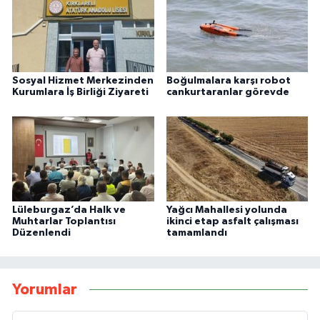
Sosyal Hizmet Merkezinden
Boğulmalara karşı robot
Kurumlara İş Birliği Ziyareti
cankurtaranlar görevde
Lüleburgaz’da Halk ve
Yağcı Mahallesi yolunda
Muhtarlar Toplantısı
ikinci etap asfalt çalışması
Düzenlendi
tamamlandı
Yorumlar