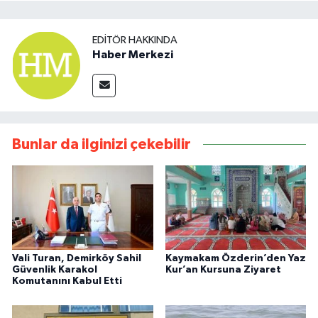
EDITÖR HAKKINDA
Haber Merkezi
Bunlar da ilginizi çekebilir
Vali Turan, Demirköy Sahil
Kaymakam Özderin’den Yaz
Güvenlik Karakol
Kur’an Kursuna Ziyaret
Komutanını Kabul Etti