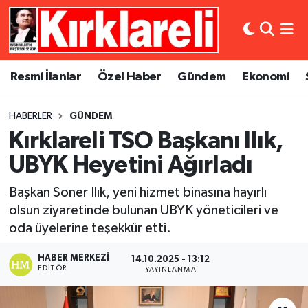
Resmi İlanlar
Asayiş
Künye
Merkez Nöbetçi Eczaneler
Resmi İlanlar
Özel Haber
Gündem
Ekonomi
Özel Haber
Bilim ve Teknoloji
İletişim
Merkez Hava Durumu
HABERLER
GÜNDEM
Gündem
Dünya
Gizlilik Sözleşmesi
Merkez Trafik Yoğunluk Haritası
Kırklareli TSO Başkanı Ilık,
Ekonomi
Eğitim
Süper Lig Puan Durumu ve Fikstür
UBYK Heyetini Ağırladı
Başkan Soner Ilık, yeni hizmet binasına hayırlı
Siyaset
Kültür Sanat
Tüm Manşetler
olsun ziyaretinde bulunan UBYK yöneticileri ve
oda üyelerine teşekkür etti.
Spor
Magazin
Son Dakika Haberleri
HABER MERKEZI
14.10.2025 - 13:12
Medya
Haber Arşivi
EDITÖR
YAYINLANMA
Sağlık