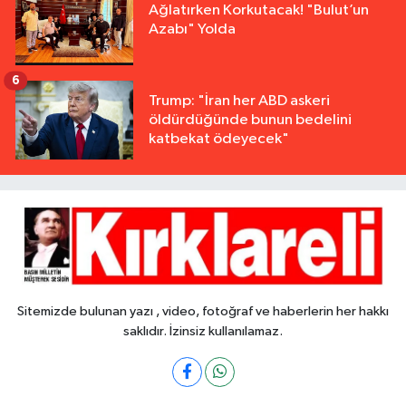
Ağlatırken Korkutacak! "Bulut’un
Azabı" Yolda
6
Trump: "İran her ABD askeri
öldürdüğünde bunun bedelini
katbekat ödeyecek"
Sitemizde bulunan yazı , video, fotoğraf ve haberlerin her hakkı
saklıdır. İzinsiz kullanılamaz.