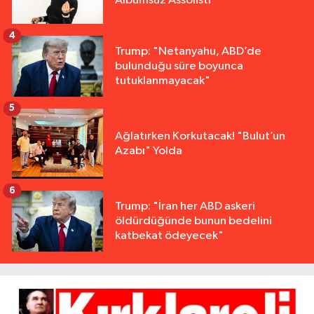
Albümsüz Assolisti
4
Trump: "Netanyahu, ABD’de
bulunduğu süre boyunca
tutuklanmayacak"
5
Ağlatırken Korkutacak! "Bulut’un
Azabı" Yolda
6
Trump: "İran her ABD askeri
öldürdüğünde bunun bedelini
katbekat ödeyecek"