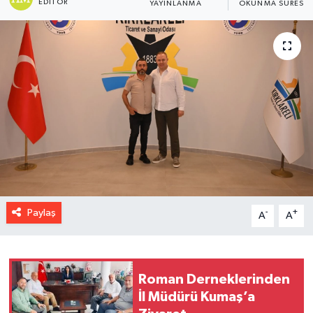
EDITÖR
YAYINLANMA
OKUNMA SÜRESI
Paylaş
-
+
A
A
Roman Derneklerinden
İl Müdürü Kumaş’a