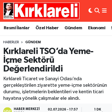
Resmi İlanlar
Asayiş
Künye
Merkez Nöbetçi Eczaneler
Resmi İlanlar
Özel Haber
Gündem
Ekonomi
Özel Haber
Bilim ve Teknoloji
İletişim
Merkez Hava Durumu
HABERLER
GÜNDEM
Gündem
Dünya
Gizlilik Sözleşmesi
Merkez Trafik Yoğunluk Haritası
Kırklareli TSO’da Yeme-
Ekonomi
Eğitim
Süper Lig Puan Durumu ve Fikstür
İçme Sektörü
Değerlendirildi
Siyaset
Kültür Sanat
Tüm Manşetler
Kırklareli Ticaret ve Sanayi Odası’nda
Spor
Magazin
Son Dakika Haberleri
gerçekleştirilen ziyarette yeme-içme sektörünün
durumu, işletmelerin beklentileri ve kentin ticari
Medya
Haber Arşivi
hayatına yönelik çalışmalar ele alındı.
Sağlık
HABER MERKEZI
02.07.2026 - 17:57
1 DK