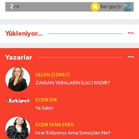
Yükleniyor...
Yazarlar
SELEN ÇİZMECİ
ZAMAN YARALARIN İLACI MIDIR?
ECEM IŞIK
Ya Sabır
ECEM SENA ERBIL
Israr Ediyoruz Ama Sonuçları Ne?