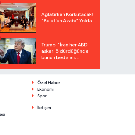
Ağlatırken Korkutacak!
"Bulut’un Azabı" Yolda
Trump: "İran her ABD
askeri öldürdüğünde
bunun bedelini
katbekat ödeyecek"
Özel Haber
Ekonomi
Spor
İletişim
esi