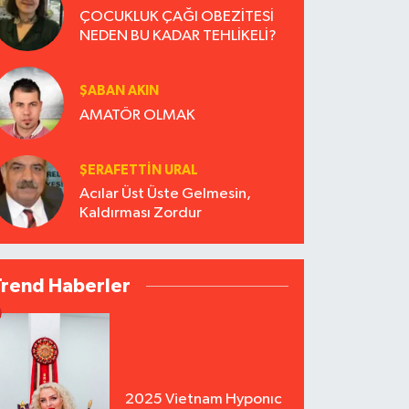
ÇOCUKLUK ÇAĞI OBEZİTESİ
NEDEN BU KADAR TEHLİKELİ?
ŞABAN AKIN
AMATÖR OLMAK
ŞERAFETTIN URAL
Acılar Üst Üste Gelmesin,
Kaldırması Zordur
Trend Haberler
2025 Vietnam Hyponıc