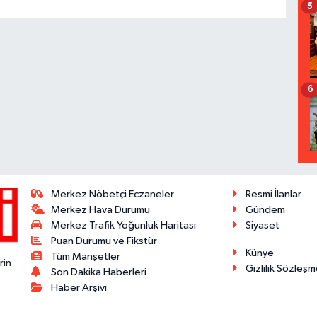
5
6
Merkez Nöbetçi Eczaneler
Resmi İlanlar
Merkez Hava Durumu
Gündem
Merkez Trafik Yoğunluk Haritası
Siyaset
Puan Durumu ve Fikstür
Künye
Tüm Manşetler
rin
Gizlilik Sözleşm
Son Dakika Haberleri
Haber Arşivi