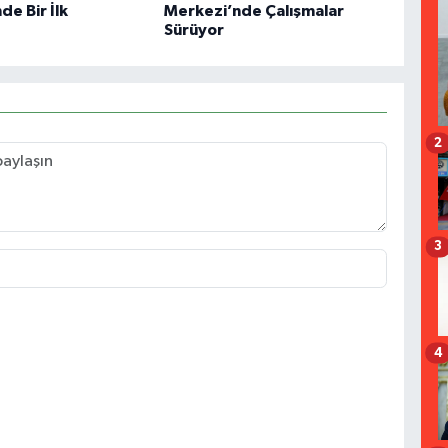
de Bir İlk
Merkezi’nde Çalışmalar
Sürüyor
2
3
4