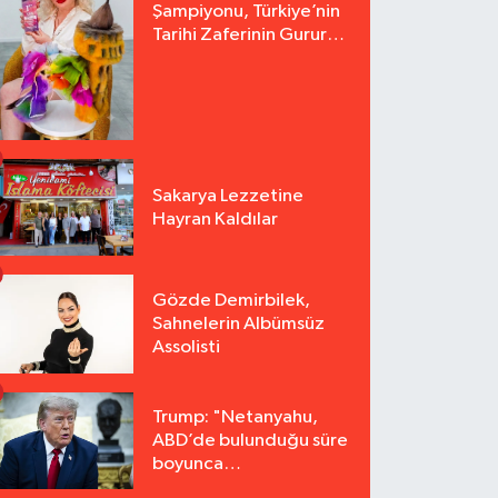
Şampiyonu, Türkiye’nin
Tarihi Zaferinin Gururu
Arzu Yurter’den Bomba
Açılış!
Sakarya Lezzetine
Hayran Kaldılar
Gözde Demirbilek,
Sahnelerin Albümsüz
Assolisti
Trump: "Netanyahu,
ABD’de bulunduğu süre
boyunca
tutuklanmayacak"