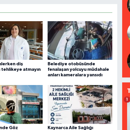
nlerken diş
Belediye otobüsünde
ı tehlikeye atmayın
fenalaşan yolcuyu müdahale
anları kameralara yansıdı
1
i'nde Göz
Kaynarca Aile Sağlığı