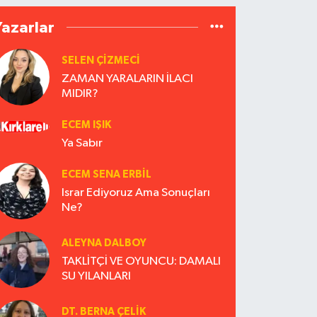
Yazarlar
SELEN ÇİZMECİ
ZAMAN YARALARIN İLACI
MIDIR?
ECEM IŞIK
Ya Sabır
ECEM SENA ERBIL
Israr Ediyoruz Ama Sonuçları
Ne?
ALEYNA DALBOY
TAKLİTÇİ VE OYUNCU: DAMALI
SU YILANLARI
DT. BERNA ÇELIK