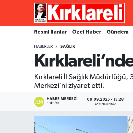
Resmi İlanlar
Asayiş
Künye
Merkez Nöbetçi Eczaneler
Resmi İlanlar
Özel Haber
Gündem
Özel Haber
Bilim ve Teknoloji
İletişim
Merkez Hava Durumu
HABERLER
SAĞLIK
Gündem
Dünya
Gizlilik Sözleşmesi
Merkez Trafik Yoğunluk Haritası
Kırklareli’nd
Ekonomi
Eğitim
Süper Lig Puan Durumu ve Fikstür
Kırklareli İl Sağlık Müdürlüğü, 
Siyaset
Kültür Sanat
Tüm Manşetler
Merkezi’ni ziyaret etti.
Spor
Magazin
Son Dakika Haberleri
HABER MERKEZI
09.09.2025 - 13:28
EDITÖR
YAYINLANMA
Medya
Haber Arşivi
Sağlık