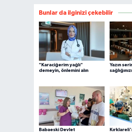
Bunlar da ilginizi çekebilir
"Karaciğerim yağlı"
Yazın seri
demeyin, önlemini alın
sağlığınız
Babaeski Devlet
Kırklarel