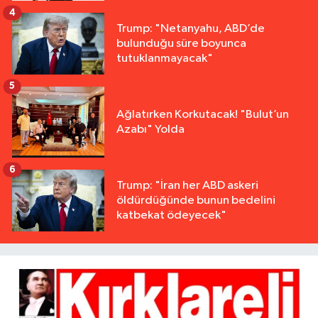
4
Trump: "Netanyahu, ABD’de
bulunduğu süre boyunca
tutuklanmayacak"
5
Ağlatırken Korkutacak! "Bulut’un
Azabı" Yolda
6
Trump: "İran her ABD askeri
öldürdüğünde bunun bedelini
katbekat ödeyecek"