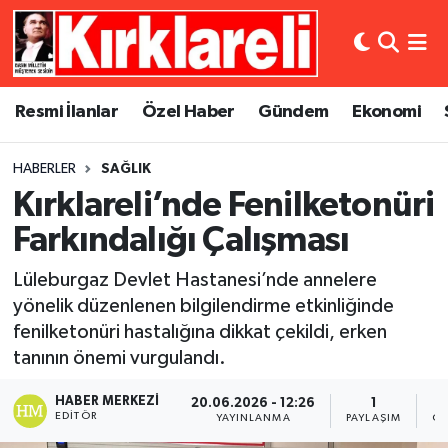
Resmi İlanlar
Asayiş
Künye
Merkez Nöbetçi Eczaneler
Resmi İlanlar
Özel Haber
Gündem
Ekonomi
Özel Haber
Bilim ve Teknoloji
İletişim
Merkez Hava Durumu
HABERLER
SAĞLIK
Gündem
Dünya
Gizlilik Sözleşmesi
Merkez Trafik Yoğunluk Haritası
Kırklareli’nde Fenilketonüri
Ekonomi
Eğitim
Süper Lig Puan Durumu ve Fikstür
Farkındalığı Çalışması
Lüleburgaz Devlet Hastanesi’nde annelere
Siyaset
Kültür Sanat
Tüm Manşetler
yönelik düzenlenen bilgilendirme etkinliğinde
fenilketonüri hastalığına dikkat çekildi, erken
Spor
Magazin
Son Dakika Haberleri
tanının önemi vurgulandı.
Medya
Haber Arşivi
HABER MERKEZI
20.06.2026 - 12:26
1
EDITÖR
YAYINLANMA
PAYLAŞIM
OK
Sağlık