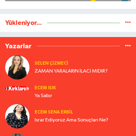
Yükleniyor...
Yazarlar
SELEN ÇİZMECİ
ZAMAN YARALARIN İLACI MIDIR?
ECEM IŞIK
Ya Sabır
ECEM SENA ERBIL
Israr Ediyoruz Ama Sonuçları Ne?