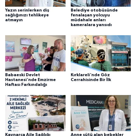
Yazın serinlerken diş
Belediye otobüsünde
sağlığınızı tehlikeye
fenalaşan yolcuyu
atmayın
müdahale anları
kameralara yansıdı
Babaeski Devlet
Kırklareli'nde Göz
Hastanesi'nde Emzirme
Cerrahisinde Bir İlk
Haftası Farkındalığı
Kaynarca Aile Sağlığı
Anne sütü alan bebekler