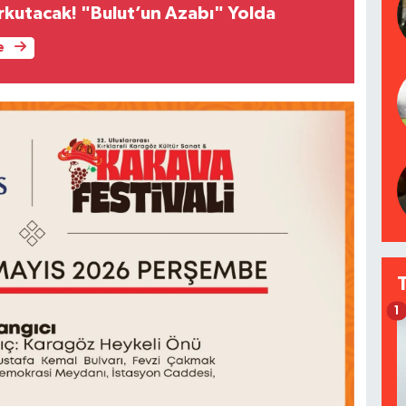
rkutacak! "Bulut’un Azabı" Yolda
e
1