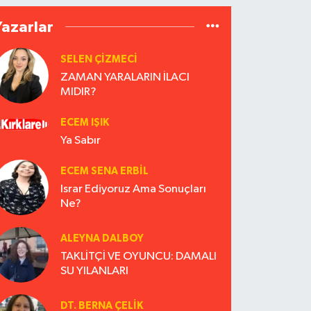
Yazarlar
SELEN ÇİZMECİ
ZAMAN YARALARIN İLACI
MIDIR?
ECEM IŞIK
Ya Sabır
ECEM SENA ERBIL
Israr Ediyoruz Ama Sonuçları
Ne?
ALEYNA DALBOY
TAKLİTÇİ VE OYUNCU: DAMALI
SU YILANLARI
DT. BERNA ÇELIK