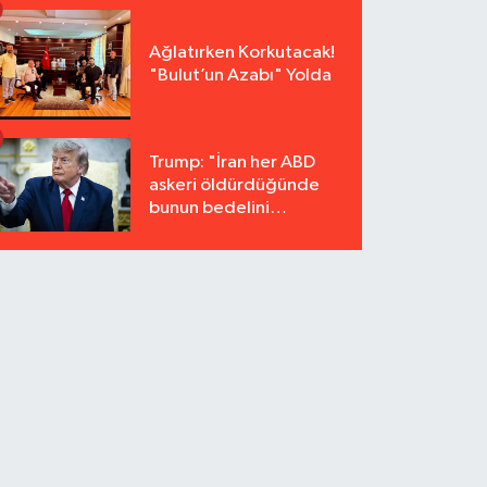
Ağlatırken Korkutacak!
"Bulut’un Azabı" Yolda
Trump: "İran her ABD
askeri öldürdüğünde
bunun bedelini
katbekat ödeyecek"