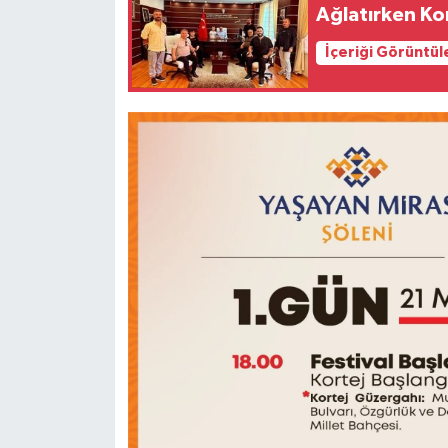
Ağlatırken Ko
İçeriği Görüntül