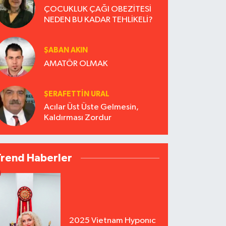
ÇOCUKLUK ÇAĞI OBEZİTESİ
NEDEN BU KADAR TEHLİKELİ?
ŞABAN AKIN
AMATÖR OLMAK
ŞERAFETTIN URAL
Acılar Üst Üste Gelmesin,
Kaldırması Zordur
Trend Haberler
2025 Vietnam Hyponıc