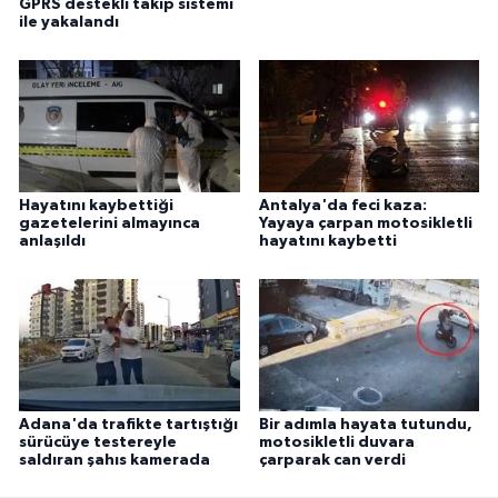
GPRS destekli takip sistemi
ile yakalandı
Hayatını kaybettiği
Antalya'da feci kaza:
gazetelerini almayınca
Yayaya çarpan motosikletli
anlaşıldı
hayatını kaybetti
Adana'da trafikte tartıştığı
Bir adımla hayata tutundu,
sürücüye testereyle
motosikletli duvara
saldıran şahıs kamerada
çarparak can verdi