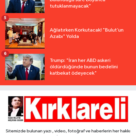
tutuklanmayacak"
5
Ağlatırken Korkutacak! "Bulut’un
Azabı" Yolda
6
Trump: "İran her ABD askeri
öldürdüğünde bunun bedelini
katbekat ödeyecek"
Sitemizde bulunan yazı , video, fotoğraf ve haberlerin her hakkı