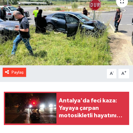
Paylaş
-
+
A
A
Antalya'da feci kaza:
Yayaya çarpan
motosikletli hayatını
kaybetti