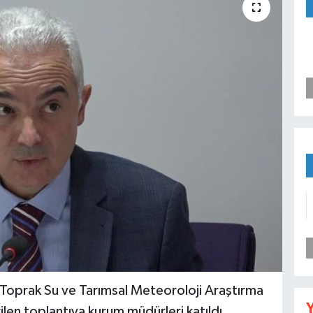
 Toprak Su ve Tarımsal Meteoroloji Araştırma
Y
len toplantıya kurum müdürleri katıldı.