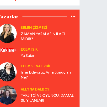
Yazarlar
SELEN ÇİZMECİ
ZAMAN YARALARIN İLACI
MIDIR?
ECEM IŞIK
Ya Sabır
ECEM SENA ERBIL
Israr Ediyoruz Ama Sonuçları
Ne?
ALEYNA DALBOY
TAKLİTÇİ VE OYUNCU: DAMALI
SU YILANLARI