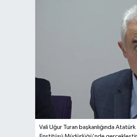
Vali Uğur Turan başkanlığında Atatürk
Enstitüsü Müdürlüğü'nde gerçekleştiri