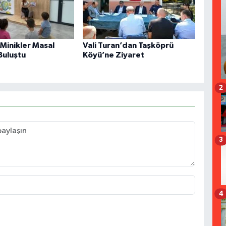
Minikler Masal
Vali Turan’dan Taşköprü
Buluştu
Köyü’ne Ziyaret
2
3
4