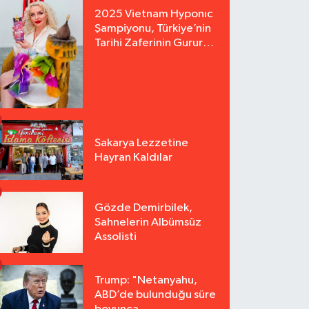
2025 Vietnam Hyponıc
Şampiyonu, Türkiye’nin
Tarihi Zaferinin Gururu
Arzu Yurter’den Bomba
Açılış!
Sakarya Lezzetine
Hayran Kaldılar
Gözde Demirbilek,
Sahnelerin Albümsüz
Assolisti
Trump: "Netanyahu,
ABD’de bulunduğu süre