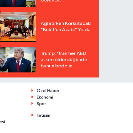
boyunca
tutuklanmayacak"
Ağlatırken Korkutacak!
"Bulut’un Azabı" Yolda
Trump: "İran her ABD
askeri öldürdüğünde
bunun bedelini
katbekat ödeyecek"
Özel Haber
Ekonomi
Spor
İletişim
esi