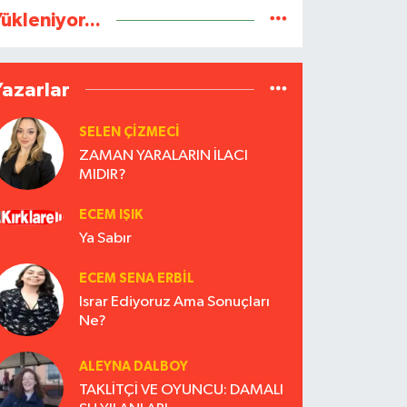
ükleniyor...
Yazarlar
SELEN ÇİZMECİ
ZAMAN YARALARIN İLACI
MIDIR?
ECEM IŞIK
Ya Sabır
ECEM SENA ERBIL
Israr Ediyoruz Ama Sonuçları
Ne?
ALEYNA DALBOY
TAKLİTÇİ VE OYUNCU: DAMALI