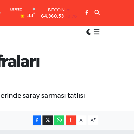
BITCOIN
°
33
64.360,53
-0.76
DOLAR
47,7069
0.17
EURO
55,0265
0.01
STERLİN
64,1897
0.02
raları
GRAM ALTIN
6574.81
1.44
BİST100
13.887
64
erinde saray sarması tatlısı
-
+
A
A