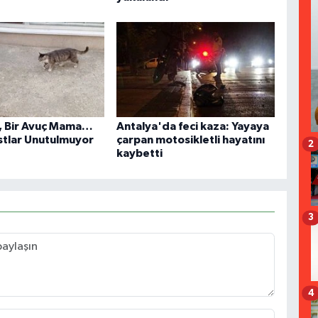
u, Bir Avuç Mama…
Antalya'da feci kaza: Yayaya
stlar Unutulmuyor
çarpan motosikletli hayatını
2
kaybetti
3
4