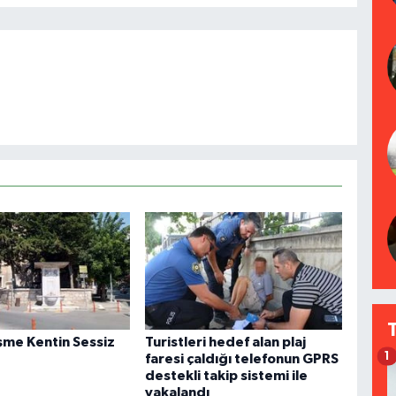
eşme Kentin Sessiz
Turistleri hedef alan plaj
1
faresi çaldığı telefonun GPRS
destekli takip sistemi ile
yakalandı