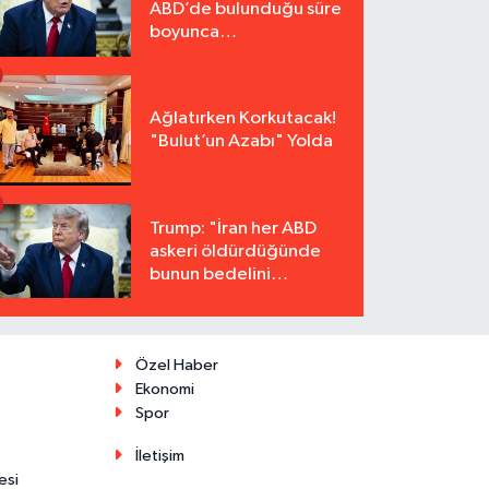
ABD’de bulunduğu süre
boyunca
tutuklanmayacak"
Ağlatırken Korkutacak!
"Bulut’un Azabı" Yolda
Trump: "İran her ABD
askeri öldürdüğünde
bunun bedelini
katbekat ödeyecek"
Özel Haber
Ekonomi
Spor
İletişim
esi