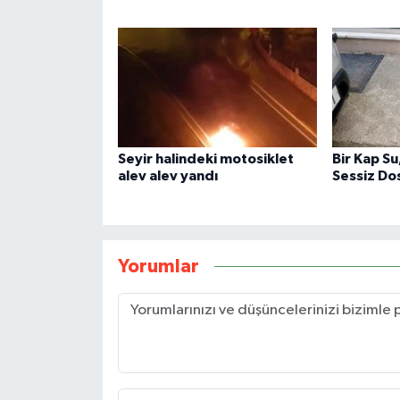
Seyir halindeki motosiklet
Bir Kap S
alev alev yandı
Sessiz Do
Yorumlar