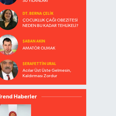
SU YILANLARI
DT. BERNA ÇELIK
ÇOCUKLUK ÇAĞI OBEZİTESİ
NEDEN BU KADAR TEHLİKELİ?
ŞABAN AKIN
AMATÖR OLMAK
ŞERAFETTIN URAL
Acılar Üst Üste Gelmesin,
Kaldırması Zordur
Trend Haberler