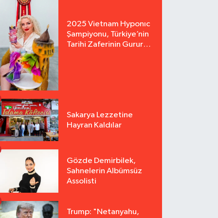
2025 Vietnam Hyponıc
Şampiyonu, Türkiye’nin
Tarihi Zaferinin Gururu
Arzu Yurter’den Bomba
Açılış!
Sakarya Lezzetine
Hayran Kaldılar
Gözde Demirbilek,
Sahnelerin Albümsüz
Assolisti
Trump: "Netanyahu,