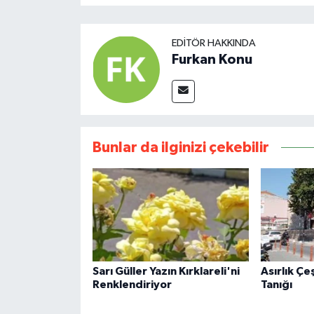
EDITÖR HAKKINDA
Furkan Konu
Bunlar da ilginizi çekebilir
Sarı Güller Yazın Kırklareli'ni
Asırlık Ç
Renklendiriyor
Tanığı