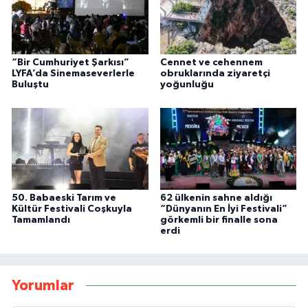
“Bir Cumhuriyet Şarkısı”
Cennet ve cehennem
LYFA’da Sinemaseverlerle
obruklarında ziyaretçi
Buluştu
yoğunluğu
50. Babaeski Tarım ve
62 ülkenin sahne aldığı
Kültür Festivali Coşkuyla
“Dünyanın En İyi Festivali”
Tamamlandı
görkemli bir finalle sona
erdi
Yorumlar