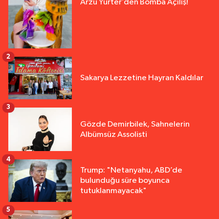
Arzu Yurter’den Bomba Açılış!
2
Sakarya Lezzetine Hayran Kaldılar
3
Gözde Demirbilek, Sahnelerin
Albümsüz Assolisti
4
Trump: "Netanyahu, ABD’de
bulunduğu süre boyunca
tutuklanmayacak"
5