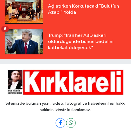
Ağlatırken Korkutacak! "Bulut’un
Azabı" Yolda
6
Trump: "İran her ABD askeri
öldürdüğünde bunun bedelini
katbekat ödeyecek"
Sitemizde bulunan yazı , video, fotoğraf ve haberlerin her hakkı
saklıdır. İzinsiz kullanılamaz.