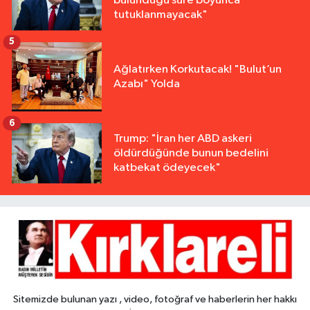
bulunduğu süre boyunca
tutuklanmayacak"
5
Ağlatırken Korkutacak! "Bulut’un
Azabı" Yolda
6
Trump: "İran her ABD askeri
öldürdüğünde bunun bedelini
katbekat ödeyecek"
Sitemizde bulunan yazı , video, fotoğraf ve haberlerin her hakkı