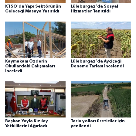
KTSO'da Yapı Sektörünün
Lüleburgaz'da Sosyal
Geleceği Masaya Yatırıldı
Hizmetler Tanıtıldı
Kaymakam Özderin
Lüleburgaz'da Ayçiçeği
Okullardaki Çalışmaları
Deneme Tarlası İncelendi
İnceledi
Başkan Yayla Kızılay
Tarla yolları üreticiler için
Yetkililerini Ağırladı
yenilendi