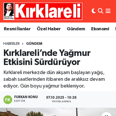
Resmi İlanlar
Asayiş
Künye
Merkez Nöbetçi Eczaneler
Resmi İlanlar
Özel Haber
Gündem
Ekonomi
Özel Haber
Bilim ve Teknoloji
İletişim
Merkez Hava Durumu
HABERLER
GÜNDEM
Gündem
Dünya
Gizlilik Sözleşmesi
Merkez Trafik Yoğunluk Haritası
Kırklareli’nde Yağmur
Ekonomi
Eğitim
Süper Lig Puan Durumu ve Fikstür
Etkisini Sürdürüyor
Kırklareli merkezde dün akşam başlayan yağış,
Siyaset
Kültür Sanat
Tüm Manşetler
sabah saatlerinden itibaren de aralıksız devam
ediyor. Gün boyu yağmur bekleniyor.
Spor
Magazin
Son Dakika Haberleri
FURKAN KONU
07.10.2025 - 10:26
Medya
Haber Arşivi
EDITÖR
YAYINLANMA
Sağlık