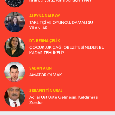
Israr Ediyoruz Ama Sonuçları Ne?
ALEYNA DALBOY
TAKLİTÇİ VE OYUNCU: DAMALI SU
YILANLARI
DT. BERNA ÇELIK
ÇOCUKLUK ÇAĞI OBEZİTESİ NEDEN BU
KADAR TEHLİKELİ?
ŞABAN AKIN
AMATÖR OLMAK
ŞERAFETTIN URAL
Acılar Üst Üste Gelmesin, Kaldırması
Zordur