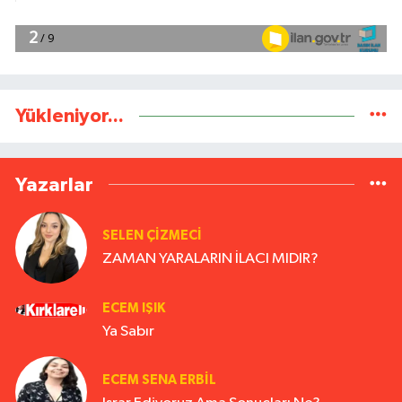
Yükleniyor...
Yazarlar
SELEN ÇİZMECİ
ZAMAN YARALARIN İLACI MIDIR?
ECEM IŞIK
Ya Sabır
ECEM SENA ERBIL