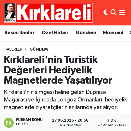
Resmi İlanlar
Asayiş
Künye
Merkez Nöbetçi Eczaneler
Resmi İlanlar
Özel Haber
Gündem
Ekonomi
Özel Haber
Bilim ve Teknoloji
İletişim
Merkez Hava Durumu
HABERLER
GÜNDEM
Gündem
Dünya
Gizlilik Sözleşmesi
Merkez Trafik Yoğunluk Haritası
Kırklareli'nin Turistik
Ekonomi
Eğitim
Süper Lig Puan Durumu ve Fikstür
Değerleri Hediyelik
Magnetlerde Yaşatılıyor
Siyaset
Kültür Sanat
Tüm Manşetler
Kırklareli'nin simgesi haline gelen Dupnisa
Spor
Magazin
Son Dakika Haberleri
Mağarası ve İğneada Longoz Ormanları, hediyelik
magnetlerle ziyaretçilerin anılarında yer alıyor.
Medya
Haber Arşivi
FURKAN KONU
27.06.2026 - 20:58
1 DK
EDITÖR
YAYINLANMA
OKUNMA SÜRESI
Sağlık