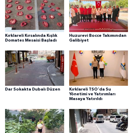
Kırklareli Kırsalında Kışlık
Huzurevi Bocce Takımından
Domates Mesaisi Başladı
Galibiyet
Dar Sokakta Dubalı Düzen
Kırklareli TSO'da Su
Yönetimi ve Yatırımları
Masaya Yatırıldı