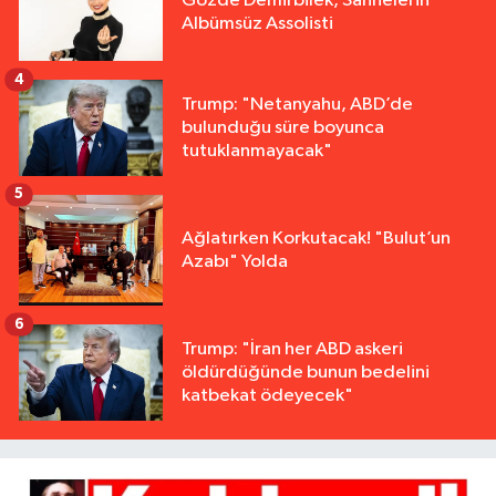
Gözde Demirbilek, Sahnelerin
Albümsüz Assolisti
4
Trump: "Netanyahu, ABD’de
bulunduğu süre boyunca
tutuklanmayacak"
5
Ağlatırken Korkutacak! "Bulut’un
Azabı" Yolda
6
Trump: "İran her ABD askeri
öldürdüğünde bunun bedelini
katbekat ödeyecek"