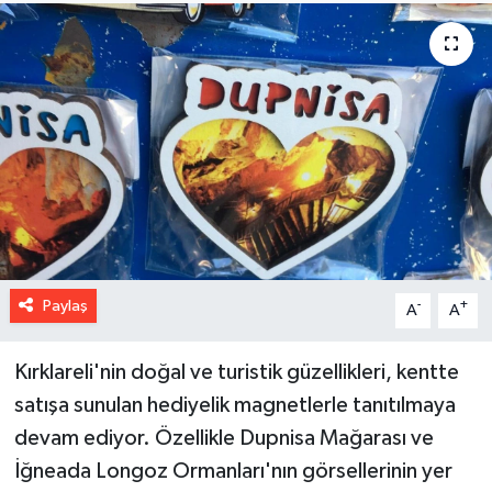
Paylaş
-
+
A
A
Kırklareli'nin doğal ve turistik güzellikleri, kentte
satışa sunulan hediyelik magnetlerle tanıtılmaya
devam ediyor. Özellikle Dupnisa Mağarası ve
İğneada Longoz Ormanları'nın görsellerinin yer