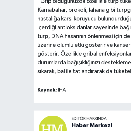
“Grip olduğunuzda özellikle turp tüke
Karnabahar, brokoli, lahana gibi turpgi
hastalığa karşı koruyucu bulundurduğ
içerdiği antioksidanlar sayesinde bağış
turp, DNA hasarının önlenmesi için de 
üzerine olumlu etki gösterir ve kansere
gösterir. Özellikle gribal enfeksiyonl
durumlarda bağışıklığınızı desteklemek 
sıkarak, bal ile tatlandırarak da tükete
Kaynak:
İHA
EDITÖR HAKKINDA
Haber Merkezi