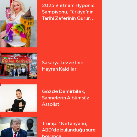
2025 Vietnam Hyponıc
Şampiyonu, Türkiye’nin
Tarihi Zaferinin Gururu
Arzu Yurter’den Bomba
Açılış!
Sakarya Lezzetine
Hayran Kaldılar
Gözde Demirbilek,
Sahnelerin Albümsüz
Assolisti
Trump: "Netanyahu,
ABD’de bulunduğu süre
boyunca