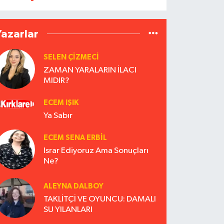
Yazarlar
SELEN ÇİZMECİ
ZAMAN YARALARIN İLACI
MIDIR?
ECEM IŞIK
Ya Sabır
ECEM SENA ERBIL
Israr Ediyoruz Ama Sonuçları
Ne?
ALEYNA DALBOY
TAKLİTÇİ VE OYUNCU: DAMALI
SU YILANLARI