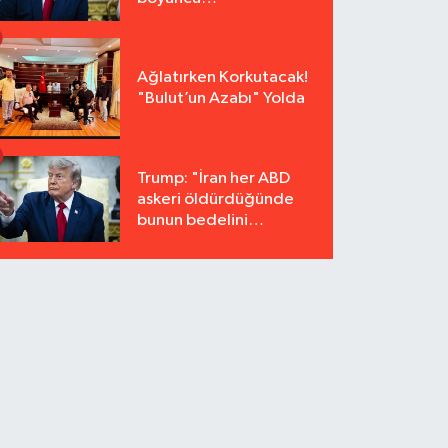
tutuklanmayacak"
Ağlatırken Korkutacak!
"Bulut’un Azabı" Yolda
Trump: "İran her ABD
askeri öldürdüğünde
bunun bedelini
katbekat ödeyecek"