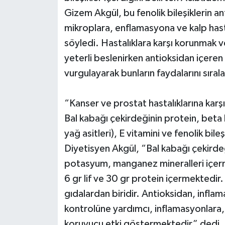
Gizem Akgül, bu fenolik bileşiklerin an
mikroplara, enflamasyona ve kalp hasta
söyledi. Hastalıklara karşı korunmak ve
yeterli beslenirken antioksidan içeren
vurgulayarak bunların faydalarını sırala
“Kanser ve prostat hastalıklarına karş
Bal kabağı çekirdeğinin protein, bet
yağ asitleri), E vitamini ve fenolik bi
Diyetisyen Akgül, “Bal kabağı çekird
potasyum, manganez mineralleri içerme
6 gr lif ve 30 gr protein içermektedir.
gıdalardan biridir. Antioksidan, infla
kontrolüne yardımcı, inflamasyonlara, 
koruyucu etki göstermektedir” dedi. A