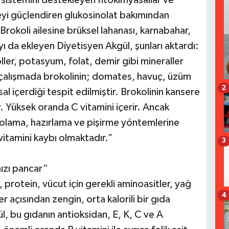
k sistemini destekleyen fitokimyasallar ve
eyi güçlendiren glukosinolat bakımından
Brokoli ailesine brüksel lahanası, karnabahar,
yı da ekleyen Diyetisyen Akgül, şunları aktardı:
oller, potasyum, folat, demir gibi mineraller
r çalışmada brokolinin; domates, havuç, üzüm
2
l içerdiği tespit edilmiştir. Brokolinin kansere
. Yüksek oranda C vitamini içerir. Ancak
epolama, hazırlama ve pişirme yöntemlerine
 vitamini kaybı olmaktadır.”
3
mızı pancar”
 protein, vücut için gerekli aminoasitler, yağ
4
er açısından zengin, orta kalorili bir gıda
l, bu gıdanın antioksidan, E, K, C ve A