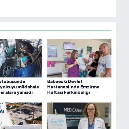
 otobüsünde
Babaeski Devlet
 yolcuyu müdahale
Hastanesi'nde Emzirme
eralara yansıdı
Haftası Farkındalığı