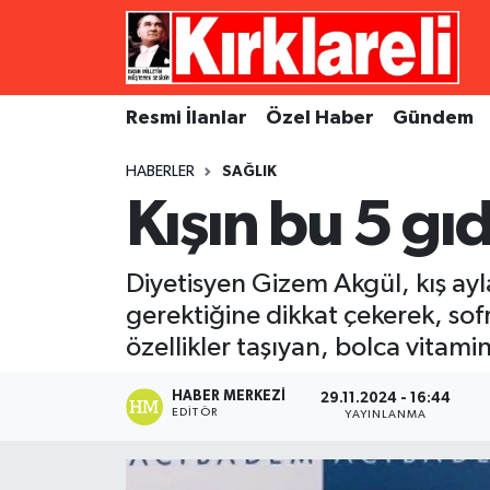
Resmi İlanlar
Asayiş
Künye
Merkez Nöbetçi Eczaneler
Resmi İlanlar
Özel Haber
Gündem
Özel Haber
Bilim ve Teknoloji
İletişim
Merkez Hava Durumu
HABERLER
SAĞLIK
Gündem
Dünya
Gizlilik Sözleşmesi
Merkez Trafik Yoğunluk Haritası
Kışın bu 5 gı
Ekonomi
Eğitim
Süper Lig Puan Durumu ve Fikstür
Diyetisyen Gizem Akgül, kış ayl
Siyaset
Kültür Sanat
Tüm Manşetler
gerektiğine dikkat çekerek, so
özellikler taşıyan, bolca vitami
Spor
Magazin
Son Dakika Haberleri
HABER MERKEZI
29.11.2024 - 16:44
EDITÖR
Medya
Haber Arşivi
YAYINLANMA
Sağlık