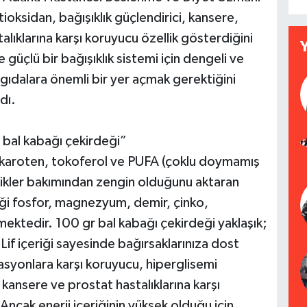
tioksidan, bağışıklık güçlendirici, kansere,
lıklarına karşı koruyucu özellik gösterdiğini
 güçlü bir bağışıklık sistemi için dengeli ve
 gıdalara önemli bir yer açmak gerektiğini
dı.
ı bal kabağı çekirdeği”
a karoten, tokoferol ve PUFA (çoklu doymamış
leşikler bakımından zengin olduğunu aktaran
eği fosfor, magnezyum, demir, çinko,
ktedir. 100 gr bal kabağı çekirdeği yaklaşık;
 Lif içeriği sayesinde bağırsaklarınıza dost
masyonlara karşı koruyucu, hiperglisemi
kansere ve prostat hastalıklarına karşı
ncak enerji içeriğinin yüksek olduğu için