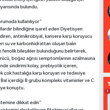
uyarısında bulundu.
korumada kullanılıyor”
ıllardır bilindiğine işaret eden Diyetisyen
ndiren, antimikrobiyal, kansere karşı koruyucu
leri su ve karbonhidrattan oluşan balın
 fenolik bileşikler bulunduğunu belirterek,
ürücü, boğaz ağrısı semptomlarının azalmasına
nde sindirimi kolay, prebiyotik içeren,
ek çok hastalığa karşı koruyan ve tedaviye
. Bal içerdiği B grubu kompleks vitaminler ve C
diye konuştu.
1
ntemine dikkat edin”