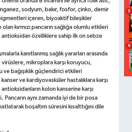
önemli oranda B vitamini ile ayrıca folik asit,
anez, sodyum, bakır, fosfor, çinko, demir
5
igmentleri içeren, biyoaktif bileşikler
olan kırmızı pancarın sağlığa olumlu etkileri
 antioksidan özelliklere sahip ilk on sebze
6
şmalarla kanıtlanmış sağlık yararları arasında
virüslere, mikroplara karşı koruyucu,
ve bağışıklık güçlendirici etkileri
kanser ve kardiyovasküler hastalıklara karşı
 antioksidanların kolon kanserine karşı
. Pancarın aynı zamanda iyi de bir posa
tlatarak boşaltım süresini kısalttığını dile