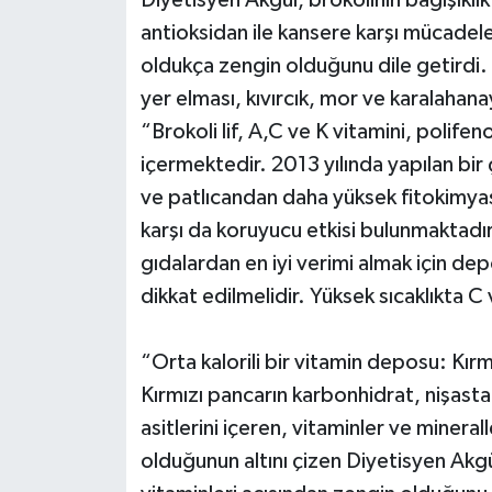
Diyetisyen Akgül, brokolinin bağışıklı
antioksidan ile kansere karşı mücadel
oldukça zengin olduğunu dile getirdi. 
yer elması, kıvırcık, mor ve karalahana
“Brokoli lif, A,C ve K vitamini, polifen
içermektedir. 2013 yılında yapılan bi
ve patlıcandan daha yüksek fitokimyasa
karşı da koruyucu etkisi bulunmaktadır
gıdalardan en iyi verimi almak için d
dikkat edilmelidir. Yüksek sıcaklıkta C
“Orta kalorili bir vitamin deposu: Kır
Kırmızı pancarın karbonhidrat, nişasta,
asitlerini içeren, vitaminler ve minerall
olduğunun altını çizen Diyetisyen Akgü