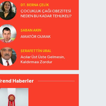
DT. BERNA ÇELIK
ÇOCUKLUK ÇAĞI OBEZİTESİ
NEDEN BU KADAR TEHLİKELİ?
ŞABAN AKIN
AMATÖR OLMAK
ŞERAFETTIN URAL
Acılar Üst Üste Gelmesin,
Kaldırması Zordur
Trend Haberler