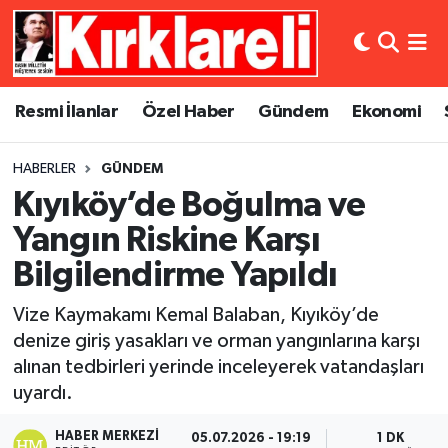
Resmi İlanlar
Asayiş
Künye
Merkez Nöbetçi Eczaneler
Resmi İlanlar
Özel Haber
Gündem
Ekonomi
Özel Haber
Bilim ve Teknoloji
İletişim
Merkez Hava Durumu
HABERLER
GÜNDEM
Gündem
Dünya
Gizlilik Sözleşmesi
Merkez Trafik Yoğunluk Haritası
Kıyıköy’de Boğulma ve
Ekonomi
Eğitim
Süper Lig Puan Durumu ve Fikstür
Yangın Riskine Karşı
Bilgilendirme Yapıldı
Siyaset
Kültür Sanat
Tüm Manşetler
Vize Kaymakamı Kemal Balaban, Kıyıköy’de
Spor
Magazin
Son Dakika Haberleri
denize giriş yasakları ve orman yangınlarına karşı
alınan tedbirleri yerinde inceleyerek vatandaşları
Medya
Haber Arşivi
uyardı.
Sağlık
HABER MERKEZI
05.07.2026 - 19:19
1 DK