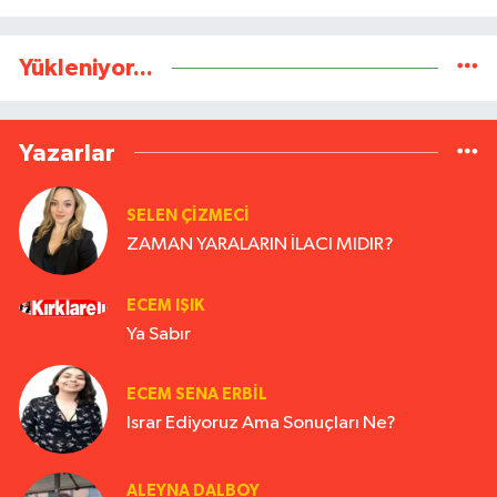
Yükleniyor...
Yazarlar
SELEN ÇİZMECİ
ZAMAN YARALARIN İLACI MIDIR?
ECEM IŞIK
Ya Sabır
ECEM SENA ERBIL
Israr Ediyoruz Ama Sonuçları Ne?
ALEYNA DALBOY