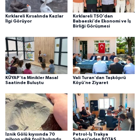
Kırklareli Kırsalında Kazlar
Kırklareli TSO’dan
İlgi Görüyor
Babaeski’de Ekonomi ve İş
Birliği Görüşmesi
KÜYAP’ta Minikler Masal
Vali Turan’dan Taşköprü
Saatinde Buluştu
Köyü’ne Ziyaret
İznik Gölü kıyısında 70
Petrol-İş Trakya
milyon yıllık fosil bulundu
Şubesi’nden BOTAŞ