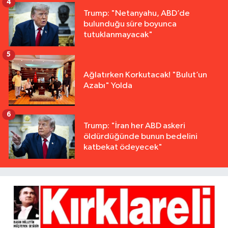
4
Trump: "Netanyahu, ABD’de
bulunduğu süre boyunca
tutuklanmayacak"
5
Ağlatırken Korkutacak! "Bulut’un
Azabı" Yolda
6
Trump: "İran her ABD askeri
öldürdüğünde bunun bedelini
katbekat ödeyecek"