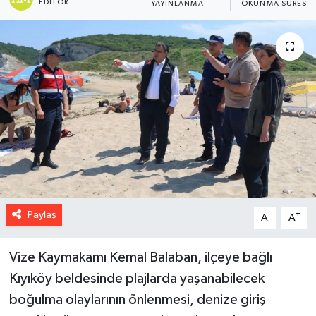
EDITÖR
YAYINLANMA
OKUNMA SÜRESI
Paylaş
-
+
A
A
Vize Kaymakamı Kemal Balaban, ilçeye bağlı
Kıyıköy beldesinde plajlarda yaşanabilecek
boğulma olaylarının önlenmesi, denize giriş